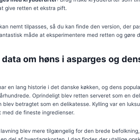
t give retten et ekstra pift.
 kan nemt tilpasses, så du kan finde den version, der pas
antastisk måde at eksperimentere med retten og gøre de
e data om høns i asparges og den
ar en lang historie i det danske køkken, og dens popula
. århundrede. Oprindeligt blev retten serveret som en del 
n blev betragtet som en delikatesse. Kylling var en luksu
dt med de fineste ingredienser.
lavning blev mere tilgængelig for den brede befolkning
 en del af hverdagskosten. I dag findes der utallige opsk