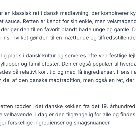
r en klassisk ret i dansk madlavning, der kombinerer ky
et sauce. Retten er kendt for sin enkle, men velsmagen
er gør den til en favorit blandt både unge og gamle. D
r ris, hvilket gør den til en mættende og tilfredsstillen
lig plads i dansk kultur og serveres ofte ved festlige le
ryllupper og familiefester. Den er også populær til hve
edes på relativt kort tid og med få ingredienser. Høns i
n del af den danske madtradition, men også en ret, der 
 retten rødder i det danske køkken fra det 19. århundred
 velhavende. I dag er den tilgængelig for alle og finde
føjer forskellige ingredienser og smagsnuancer.