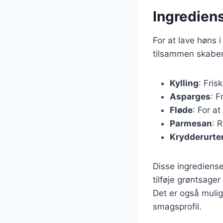
Ingredien
For at lave høns
tilsammen skaber
Kylling
: Fris
Asparges
: F
Fløde
: For a
Parmesan
: 
Krydderurte
Disse ingrediense
tilføje grøntsage
Det er også mulig
smagsprofil.