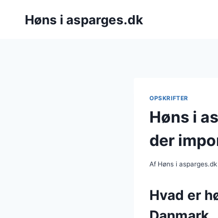
Fortsæt
Høns i asparges.dk
til
indhold
OPSKRIFTER
Høns i a
der impo
Af
Høns i asparges.dk
Hvad er hø
Danmark