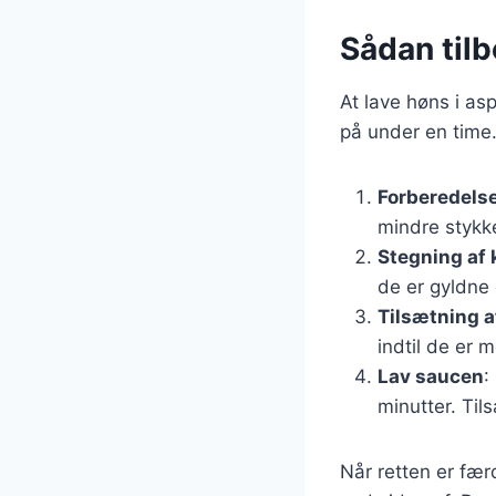
Sådan til
At lave høns i a
på under en time.
Forberedelse
mindre stykke
Stegning af 
de er gyldne
Tilsætning a
indtil de er 
Lav saucen
:
minutter. Til
Når retten er fær