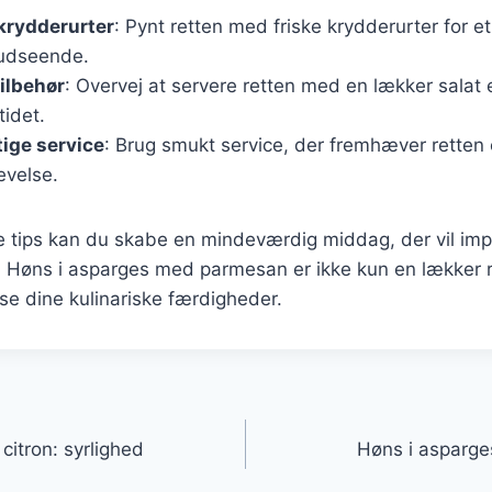
krydderurter
: Pynt retten med friske krydderurter for et
udseende.
ilbehør
: Overvej at servere retten med en lækker salat e
idet.
tige service
: Brug smukt service, der fremhæver retten o
evelse.
se tips kan du skabe en mindeværdig middag, der vil i
r. Høns i asparges med parmesan er ikke kun en lækker 
ise dine kulinariske færdigheder.
gation
itron: syrlighed
Høns i asparge