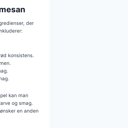
armesan
gredienser, der
nkluderer:
prød konsistens.
mmen.
mag.
smag.
mpel kan man
 farve og smag.
n ønsker en anden