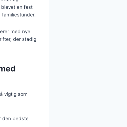
 blevet en fast
familiestunder.
terer med nye
ifter, der stadig
 med
å vigtig som
or den bedste