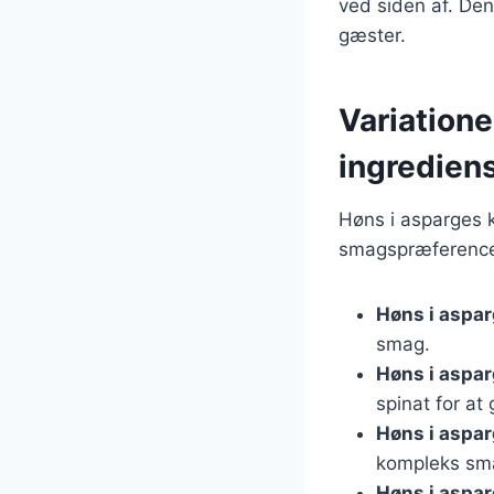
ved siden af. Den
gæster.
Variatione
ingredien
Høns i asparges k
smagspræferencer
Høns i aspa
smag.
Høns i aspa
spinat for at
Høns i aspa
kompleks sm
Høns i aspa