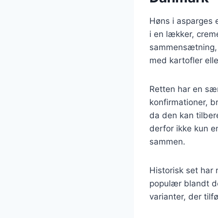
Høns i asparges e
i en lækker, crem
sammensætning, d
med kartofler elle
Retten har en sær
konfirmationer, b
da den kan tilber
derfor ikke kun e
sammen.
Historisk set har
populær blandt de
varianter, der til