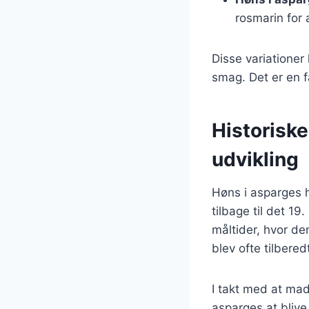
rosmarin for a
Disse variationer
smag. Det er en f
Historisk
udvikling
Høns i asparges h
tilbage til det 19
måltider, hvor de
blev ofte tilbere
I takt med at mad
asparges at blive