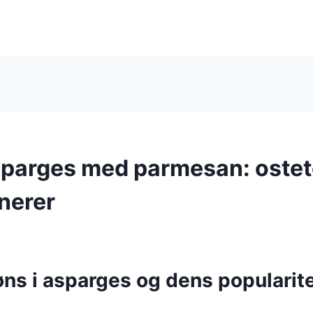
sparges med parmesan: oste
nerer
ns i asparges og dens popularite