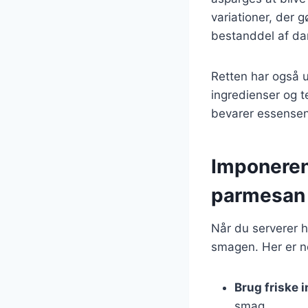
variationer, der g
bestanddel af da
Retten har også 
ingredienser og te
bevarer essensen
Imponeren
parmesan
Når du serverer 
smagen. Her er no
Brug friske 
smag.