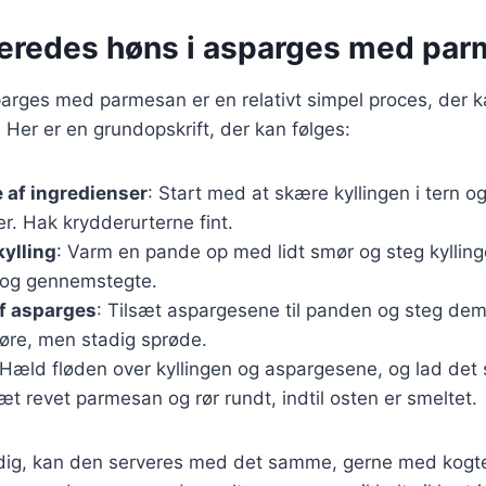
beredes høns i asparges med pa
sparges med parmesan er en relativt simpel proces, der
 Her er en grundopskrift, der kan følges:
 af ingredienser
: Start med at skære kyllingen i tern o
r. Hak krydderurterne fint.
kylling
: Varm en pande op med lidt smør og steg kyllinge
 og gennemstegte.
f asparges
: Tilsæt aspargesene til panden og steg dem 
møre, men stadig sprøde.
 Hæld fløden over kyllingen og aspargesene, og lad det s
sæt revet parmesan og rør rundt, indtil osten er smeltet.
dig, kan den serveres med det samme, gerne med kogte k