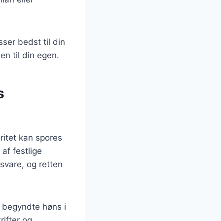
ser bedst til din
n til din egen.
s
ritet kan spores
af festlige
svare, og retten
, begyndte høns i
rifter og