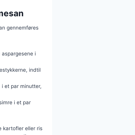
rmesan
 kan gennemføres
g aspargesene i
stykkerne, indtil
i et par minutter,
imre i et par
artofler eller ris