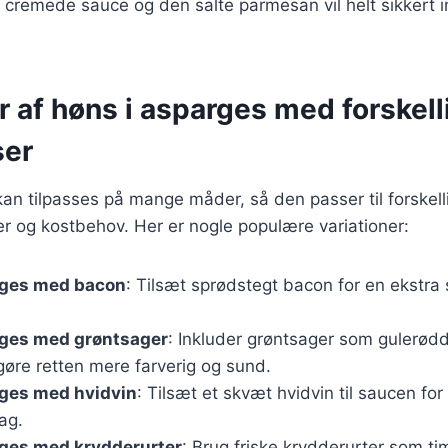
 cremede sauce og den salte parmesan vil helt sikkert 
r af høns i asparges med forskell
ser
an tilpasses på mange måder, så den passer til forskell
 og kostbehov. Her er nogle populære variationer:
rges med bacon
: Tilsæt sprødstegt bacon for en ekstra 
rges med grøntsager
: Inkluder grøntsager som gulerødde
 gøre retten mere farverig og sund.
rges med hvidvin
: Tilsæt et skvæt hvidvin til saucen fo
ag.
rges med krydderurter
: Brug friske krydderurter som tim