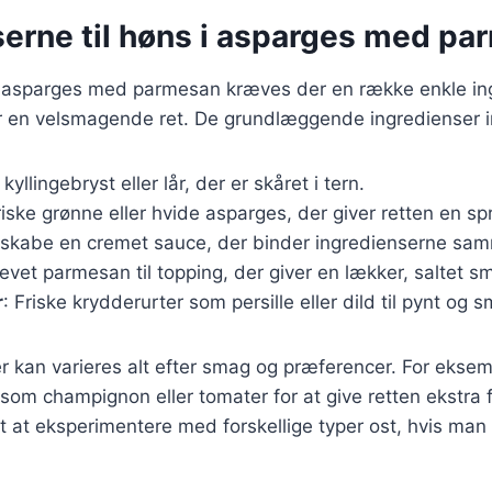
serne til høns i asparges med p
 i asparges med parmesan kræves der en række enkle in
 en velsmagende ret. De grundlæggende ingredienser i
k kyllingebryst eller lår, der er skåret i tern.
riske grønne eller hvide asparges, der giver retten en s
t skabe en cremet sauce, der binder ingredienserne sa
Revet parmesan til topping, der giver en lækker, saltet s
r
: Friske krydderurter som persille eller dild til pynt og 
r kan varieres alt efter smag og præferencer. For ekse
r som champignon eller tomater for at give retten ekstra
t at eksperimentere med forskellige typer ost, hvis ma