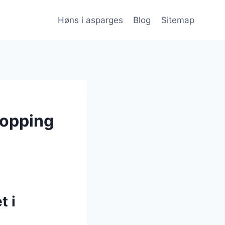
Høns i asparges
Blog
Sitemap
topping
t i