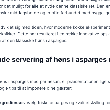
ør det muligt for alle at nyde denne klassiske ret. Den er
nske middagsborde og er ofte forbundet med hyggelige 
udviklet sig med tiden, hvor moderne kokke eksperimen
knikker. Dette har resulteret i en række innovative opskr
 af den klassiske høns i asparges.
de servering af høns i asparges
høns i asparges med parmesan, er præsentationen lige s
gle tips til at imponere dine gæster:
ingredienser
: Vælg friske asparges og kvalitetskylling f