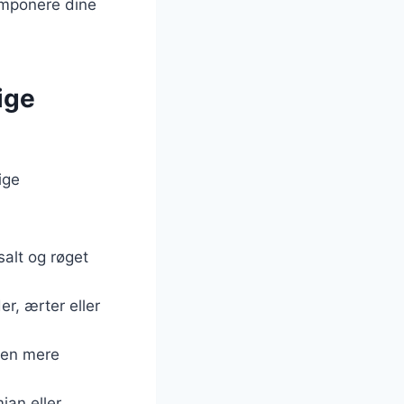
imponere dine
ige
ige
salt og røget
r, ærter eller
r en mere
ian eller