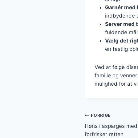
Garnér med 
indbydende 
Server med t
fuldende målt
Vælg det rig
en festlig opl
Ved at følge dis
familie og venne
mulighed for at v
Indlægsnavi
FORRIGE
Høns i asparges med c
forfrisker retten