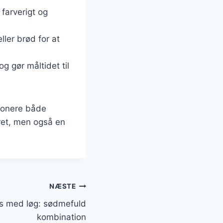
 farverigt og
ller brød for at
g gør måltidet til
mponere både
ret, men også en
NÆSTE
s med løg: sødmefuld
kombination