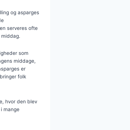
lling og asparges
de
en serveres ofte
de middag.
jligheder som
rdagens middage,
 asparges er
bringer folk
e, hvor den blev
s i mange