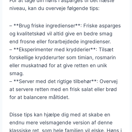
For at tage din høns i asparges til det næste
niveau, kan du overveje følgende tips:
– **Brug friske ingredienser**: Friske asparges
og kvalitetskød vil altid give en bedre smag
end frosne eller forarbejdede ingredienser.
– **Eksperimenter med krydderier**: Tilsæt
forskellige krydderurter som timian, rosmarin
eller muskatnød for at give retten en unik
smag.
– **Server med det rigtige tilbehør**: Overvej
at servere retten med en frisk salat eller brød
for at balancere måltidet.
Disse tips kan hjælpe dig med at skabe en
endnu mere velsmagende version af denne
klassiske ret, som hele familien vil elske. Høns i