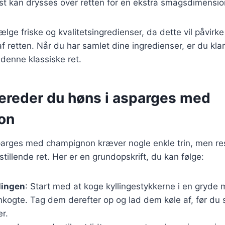
 kan drysses over retten for en ekstra smagsdimensio
vælge friske og kvalitetsingredienser, da dette vil påvir
f retten. Når du har samlet dine ingredienser, er du klar
 denne klassiske ret.
bereder du høns i asparges med
on
parges med champignon kræver nogle enkle trin, men res
stillende ret. Her er en grundopskrift, du kan følge:
lingen
: Start med at koge kyllingestykkerne i en gryde 
kogte. Tag dem derefter op og lad dem køle af, før du
r.