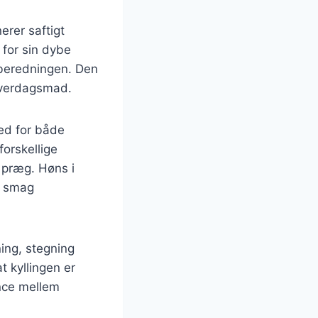
erer saftigt
 for sin dybe
lberedningen. Den
 hverdagsmad.
hed for både
orskellige
t præg. Høns i
e smag
ing, stegning
t kyllingen er
nce mellem