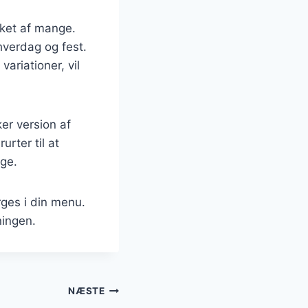
sket af mange.
hverdag og fest.
variationer, vil
er version af
urter til at
ige.
rges i din menu.
ningen.
NÆSTE