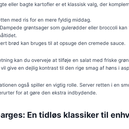
gte eller bagte kartofler er et klassisk valg, der komple
etten med ris for en mere fyldig middag.
 Dampede grøntsager som gulerødder eller broccoli kan t
åltidet.
kert brød kan bruges til at opsuge den cremede sauce.
etning kan du overveje at tilføje en salat med friske grø
 vil give en dejlig kontrast til den rige smag af høns i as
tionen også spiller en vigtig rolle. Server retten i en sm
rurter for at gøre den ekstra indbydende.
arges: En tidløs klassiker til enh