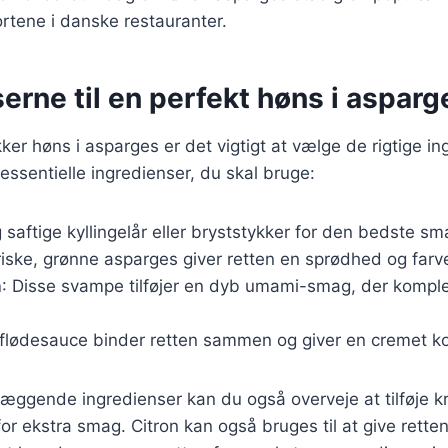
rtene i danske restauranter.
erne til en perfekt høns i asparg
ker høns i asparges er det vigtigt at vælge de rigtige in
essentielle ingredienser, du skal bruge:
 saftige kyllingelår eller bryststykker for den bedste sm
riske, grønne asparges giver retten en sprødhed og farv
n
: Disse svampe tilføjer en dyb umami-smag, der kompl
g flødesauce binder retten sammen og giver en cremet k
æggende ingredienser kan du også overveje at tilføje k
e for ekstra smag. Citron kan også bruges til at give rette