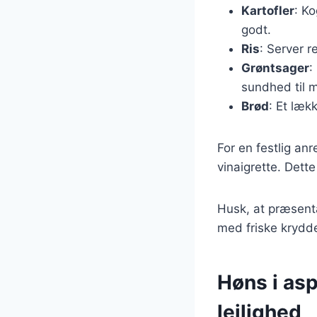
Kartofler
: Ko
godt.
Ris
: Server r
Grøntsager
:
sundhed til m
Brød
: Et læk
For en festlig anr
vinaigrette. Dette
Husk, at præsenta
med friske krydde
Høns i asp
lejlighed