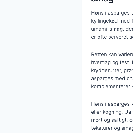
Høns i asparges e
kyllingekød med f
umami-smag, der k
er ofte serveret 
Retten kan varier
hverdag og fest. 
krydderurter, grø
asparges med cha
komplementerer k
Høns i asparges k
eller kogning. Uan
mørt og saftigt,
teksturer og smag