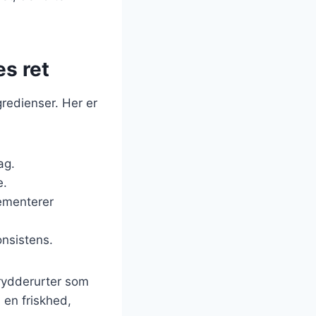
es ret
gredienser. Her er
ag.
e.
ementerer
onsistens.
rydderurter som
n en friskhed,