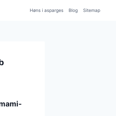
Høns i asparges
Blog
Sitemap
b
umami-