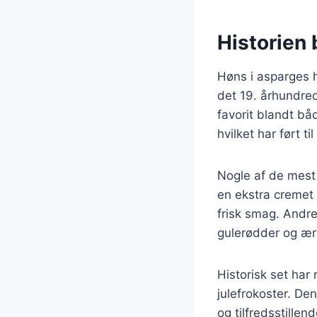
Historien 
Høns i asparges h
det 19. århundred
favorit blandt bå
hvilket har ført t
Nogle af de mest 
en ekstra cremet 
frisk smag. Andre
gulerødder og ært
Historisk set har
julefrokoster. Den
og tilfredsstillen