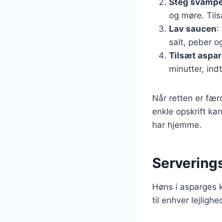
Steg svamp
og møre. Tils
Lav saucen
:
salt, peber o
Tilsæt aspa
minutter, ind
Når retten er fær
enkle opskrift kan
har hjemme.
Serverings
Høns i asparges k
til enhver lejlig