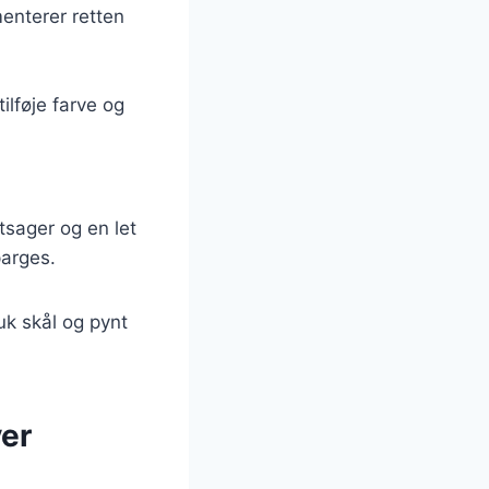
menterer retten
ilføje farve og
ntsager og en let
parges.
uk skål og pynt
ver