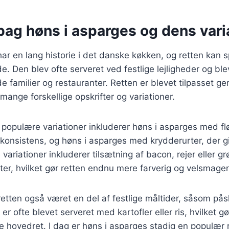
bag høns i asparges og dens vari
ar en lang historie i det danske køkken, og retten kan sp
e. Den blev ofte serveret ved festlige lejligheder og ble
de familier og restauranter. Retten er blevet tilpasset 
il mange forskellige opskrifter og variationer.
populære variationer inkluderer høns i asparges med flø
konsistens, og høns i asparges med krydderurter, der gi
 variationer inkluderer tilsætning af bacon, rejer eller 
er, hvilket gør retten endnu mere farverig og velsmage
 retten også været en del af festlige måltider, såsom på
 er ofte blevet serveret med kartofler eller ris, hvilket gø
de hovedret. I dag er høns i asparges stadig en populær r