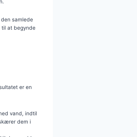
n.
ke den samlede
 til at begynde
ultatet er en
med vand, indtil
 skærer dem i