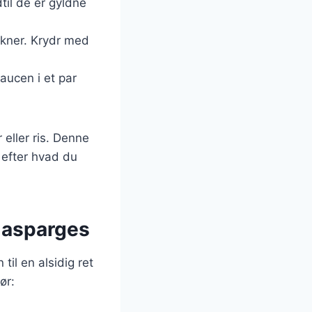
til de er gyldne
tykner. Krydr med
aucen i et par
eller ris. Denne
t efter hvad du
i asparges
il en alsidig ret
ør: