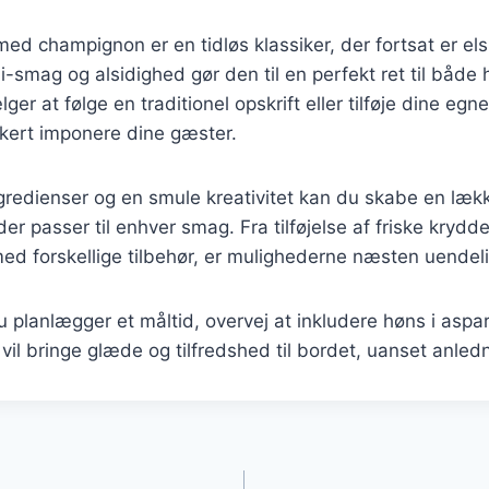
ed champignon er en tidløs klassiker, der fortsat er el
mag og alsidighed gør den til en perfekt ret til både 
r at følge en traditionel opskrift eller tilføje dine egne 
kkert imponere dine gæster.
gredienser og en smule kreativitet kan du skabe en lækk
er passer til enhver smag. Fra tilføjelse af friske krydder
ed forskellige tilbehør, er mulighederne næsten uendel
planlægger et måltid, overvej at inkludere høns i aspa
 vil bringe glæde og tilfredshed til bordet, uanset anled
gation