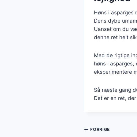
Høns i asparges m
Dens dybe umami-s
Uanset om du vælge
denne ret helt si
Med de rigtige in
høns i asparges, d
eksperimentere m
Så næste gang du 
Det er en ret, der
Indlægsnavi
FORRIGE