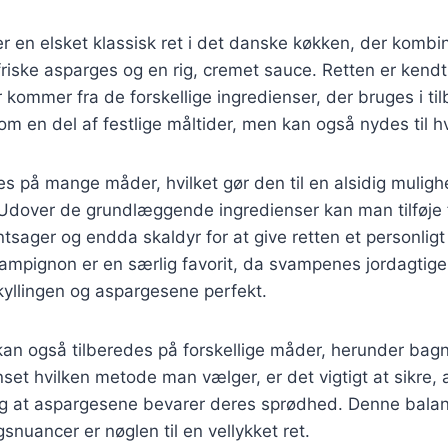
r en elsket klassisk ret i det danske køkken, der kombin
riske asparges og en rig, cremet sauce. Retten er kendt
ommer fra de forskellige ingredienser, der bruges i ti
som en del af festlige måltider, men kan også nydes til
es på mange måder, hvilket gør den til en alsidig mulig
Udover de grundlæggende ingredienser kan man tilføje f
ntsager og endda skaldyr for at give retten et personlig
mpignon er en særlig favorit, da svampenes jordagtig
yllingen og aspargesene perfekt.
an også tilberedes på forskellige måder, herunder bagn
set hvilken metode man vælger, er det vigtigt at sikre, a
 og at aspargesene bevarer deres sprødhed. Denne bala
snuancer er nøglen til en vellykket ret.