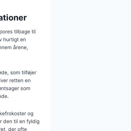
ationer
ores tilbage til
v hurtigt en
gennem årene,
de, som tilføjer
ver retten en
grøntsager som
nde.
skefrokoster og
r den til en fyldig
et, der ofte