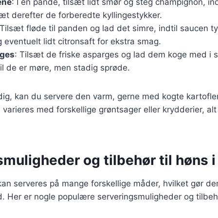
ene
: I en pande, tilsæt lidt smør og steg champignon, ind
æt derefter de forberedte kyllingestykker.
 Tilsæt fløde til panden og lad det simre, indtil saucen 
g eventuelt lidt citronsaft for ekstra smag.
rges
: Tilsæt de friske asparges og lad dem koge med i s
til de er møre, men stadig sprøde.
dig, kan du servere den varm, gerne med kogte kartofler 
 varieres med forskellige grøntsager eller krydderier, al
muligheder og tilbehør til høns 
an serveres på mange forskellige måder, hvilket gør den t
hed. Her er nogle populære serveringsmuligheder og tilbeh