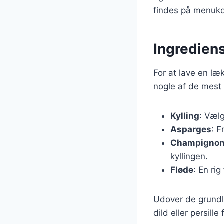
findes på menuko
Ingrediens
For at lave en læk
nogle af de mest 
Kylling
: Vælg
Asparges
: F
Champigno
kyllingen.
Fløde
: En ri
Udover de grundl
dild eller persill