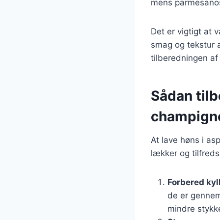
mens parmesanost
Det er vigtigt at 
smag og tekstur a
tilberedningen af
Sådan til
champign
At lave høns i as
lækker og tilfreds
Forbered kyl
de er gennem
mindre stykke