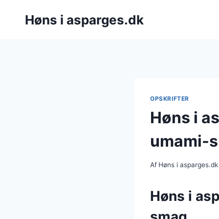
Fortsæt
Høns i asparges.dk
til
indhold
OPSKRIFTER
Høns i a
umami-
Af
Høns i asparges.dk
Høns i as
smag