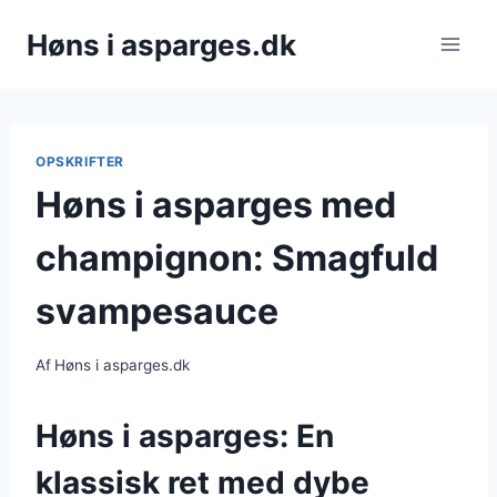
Fortsæt
Høns i asparges.dk
til
indhold
OPSKRIFTER
Høns i asparges med
champignon: Smagfuld
svampesauce
Af
Høns i asparges.dk
Høns i asparges: En
klassisk ret med dybe