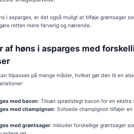
s i asparges, er det også muligt at tilføje grøntsager 
t gøre retten mere farverig og nærende.
r af høns i asparges med forskell
ser
an tilpasses på mange måder, hvilket gør den til en alsid
riationer:
rges med bacon
: Tilsæt sprødstegt bacon for en ekstra 
rges med champignon
: Svitsede champignon tilføjer en
rges med grøntsager
: Inkluder forskellige grøntsager 
sundere ret.