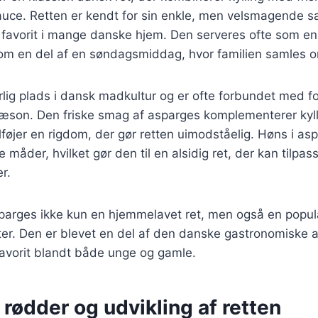
auce. Retten er kendt for sin enkle, men velsmagende
n favorit i mange danske hjem. Den serveres ofte som en 
 som en del af en søndagsmiddag, hvor familien samles 
lig plads i dansk madkultur og er ofte forbundet med fo
sæson. Den friske smag af asparges komplementerer kyll
lføjer en rigdom, der gør retten uimodståelig. Høns i as
måder, hvilket gør den til en alsidig ret, der kan tilpass
r.
asparges ikke kun en hjemmelavet ret, men også en pop
er. Den er blevet en del af den danske gastronomiske a
avorit blandt både unge og gamle.
 rødder og udvikling af retten