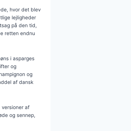
de, hvor det blev
lige lejligheder
tsag på den tid,
de retten endnu
høns i asparges
ifter og
 champignon og
anddel af dansk
 versioner af
løde og sennep,