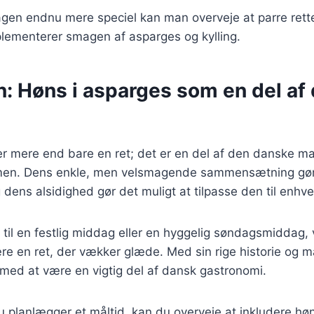
agen endnu mere speciel kan man overveje at parre ret
plementerer smagen af asparges og kylling.
n: Høns i asparges som en del af
r mere end bare en ret; det er en del af den danske ma
men. Dens enkle, men velsmagende sammensætning gør d
dens alsidighed gør det muligt at tilpasse den til enhver
til en festlig middag eller en hyggelig søndagsmiddag, v
re en ret, der vækker glæde. Med sin rige historie og m
 med at være en vigtig del af dansk gastronomi.
planlægger et måltid, kan du overveje at inkludere høn