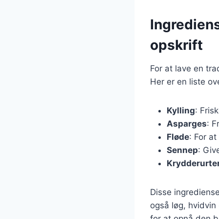
Ingrediens
opskrift
For at lave en tr
Her er en liste o
Kylling
: Fris
Asparges
: F
Fløde
: For a
Sennep
: Giv
Krydderurte
Disse ingrediense
også løg, hvidvin 
for at opnå den 