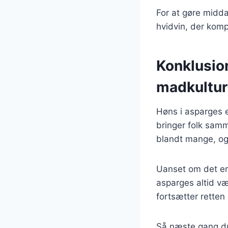
For at gøre midd
hvidvin, der kom
Konklusio
madkultur
Høns i asparges e
bringer folk sam
blandt mange, og 
Uanset om det er 
asparges altid væ
fortsætter retten
Så næste gang du 