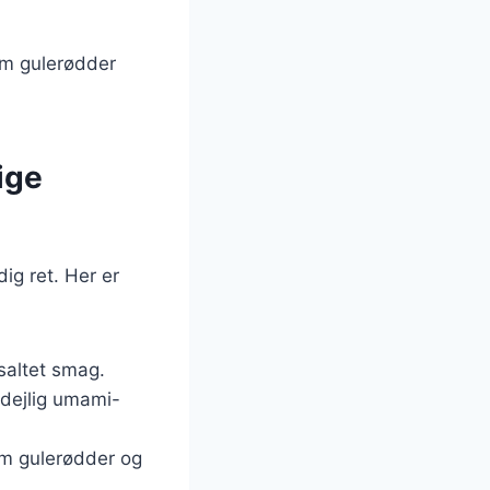
som gulerødder
ige
ig ret. Her er
saltet smag.
 dejlig umami-
som gulerødder og