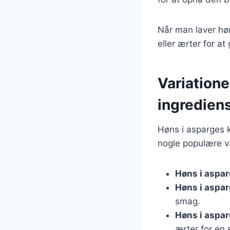
Når man laver høn
eller ærter for a
Variatione
ingredien
Høns i asparges k
nogle populære va
Høns i aspa
Høns i aspa
smag.
Høns i aspa
ærter for en 