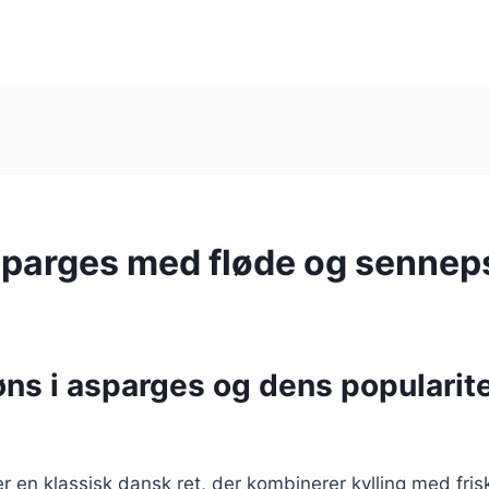
sparges med fløde og senne
ns i asparges og dens popularite
r en klassisk dansk ret, der kombinerer kylling med fri