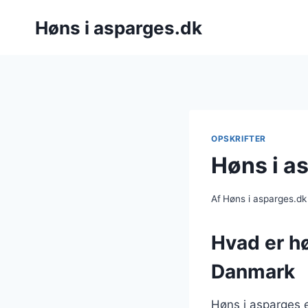
Fortsæt
Høns i asparges.dk
til
indhold
OPSKRIFTER
Høns i a
Af
Høns i asparges.dk
Hvad er hø
Danmark
Høns i asparges e