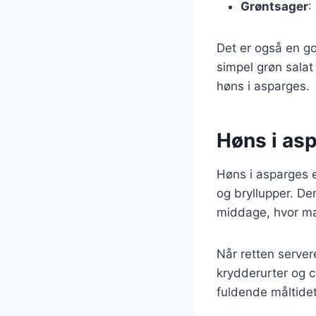
Grøntsager
:
Det er også en go
simpel grøn salat
høns i asparges.
Høns i asp
Høns i asparges e
og bryllupper. De
middage, hvor ma
Når retten serve
krydderurter og c
fuldende måltidet