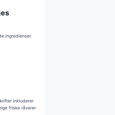
ges
de ingredienser.
rifter inkluderer
ælge friske råvarer