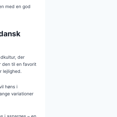
ten med en god
 dansk
dkultur, der
en til en favorit
 lejlighed.
il høns i
ange variationer
s i asparges – en