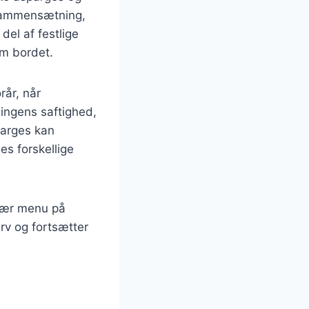
 sammensætning,
del af festlige
om bordet.
rår, når
ingens saftighed,
parges kan
es forskellige
ulær menu på
rv og fortsætter