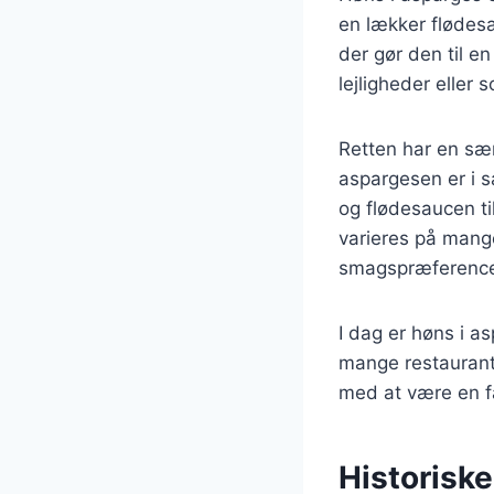
en lækker flødes
der gør den til e
lejligheder eller
Retten har en sær
aspargesen er i 
og flødesaucen ti
varieres på mange 
smagspræference
I dag er høns i 
mange restaurant
med at være en f
Historiske