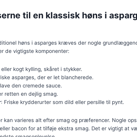
erne til en klassisk høns i aspar
aditionel høns i asparges kræves der nogle grundlæggen
ver de vigtigste komponenter:
k eller kogt kylling, skåret i stykker.
riske asparges, der er let blancherede.
t lave den cremede sauce.
er retten en dejlig smag.
r
: Friske krydderurter som dild eller persille til pynt.
r kan varieres alt efter smag og præferencer. Nogle opsk
eller bacon for at tilføje ekstra smag. Det er vigtigt at v
bedste smagsoplevelse.