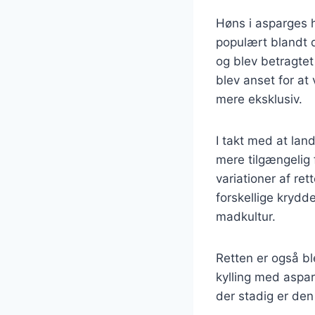
Høns i asparges h
populært blandt d
og blev betragtet
blev anset for at
mere eksklusiv.
I takt med at lan
mere tilgængelig 
variationer af re
forskellige krydde
madkultur.
Retten er også bl
kylling med aspar
der stadig er de