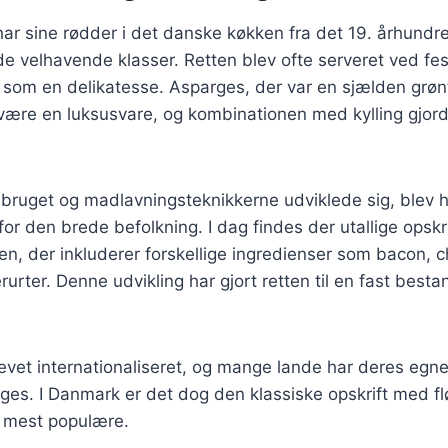
ar sine rødder i det danske køkken fra det 19. århundre
e velhavende klasser. Retten blev ofte serveret ved fest
 som en delikatesse. Asparges, der var en sjælden grøn
 være en luksusvare, og kombinationen med kylling gjor
dbruget og madlavningsteknikkerne udviklede sig, blev 
for den brede befolkning. I dag findes der utallige opskr
tten, der inkluderer forskellige ingredienser som bacon,
rurter. Denne udvikling har gjort retten til en fast best
evet internationaliseret, og mange lande har deres egne
ges. I Danmark er det dog den klassiske opskrift med f
n mest populære.