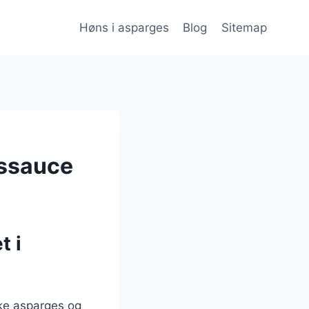
Høns i asparges
Blog
Sitemap
pssauce
t i
ske asparges og