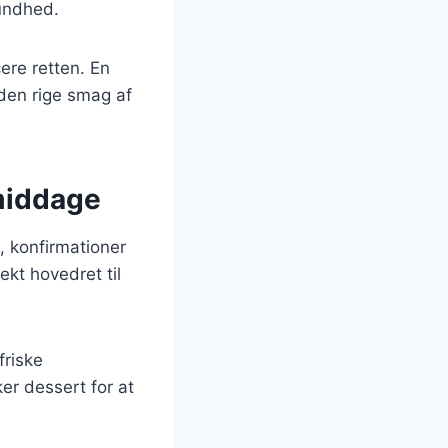
sundhed.
cere retten. En
 den rige smag af
 middage
, konfirmationer
kt hovedret til
friske
er dessert for at