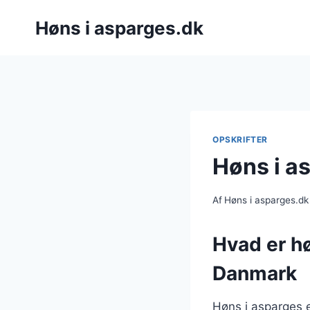
Fortsæt
Høns i asparges.dk
til
indhold
OPSKRIFTER
Høns i a
Af
Høns i asparges.dk
Hvad er hø
Danmark
Høns i asparges e