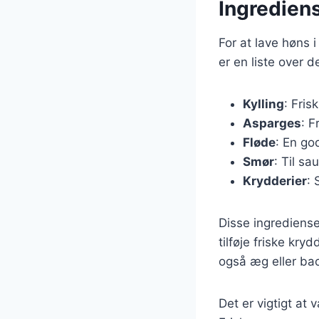
Ingrediens
For at lave høns
er en liste over 
Kylling
: Fris
Asparges
: F
Fløde
: En god
Smør
: Til sa
Krydderier
: 
Disse ingrediense
tilføje friske kry
også æg eller bac
Det er vigtigt at