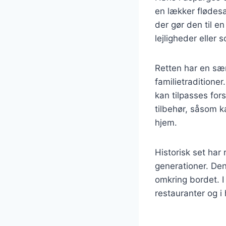
en lækker flødes
der gør den til e
lejligheder eller
Retten har en sær
familietraditioner
kan tilpasses for
tilbehør, såsom ka
hjem.
Historisk set har
generationer. Den
omkring bordet. I
restauranter og i