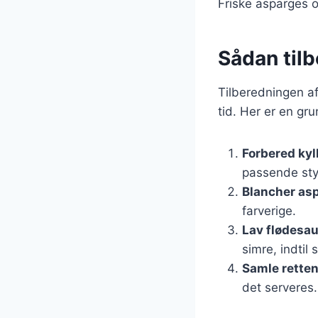
Friske asparges og
Sådan til
Tilberedningen af
tid. Her er en gr
Forbered kyl
passende sty
Blancher as
farverige.
Lav flødesa
simre, indtil
Samle rette
det serveres.