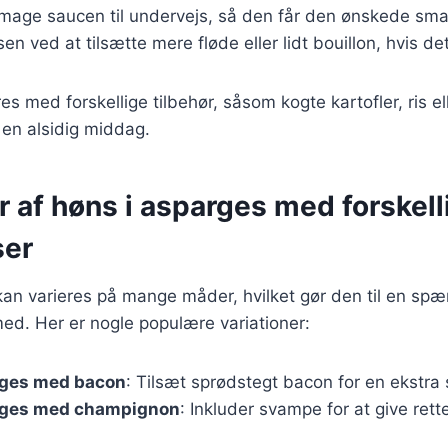
t smage saucen til undervejs, så den får den ønskede s
en ved at tilsætte mere fløde eller lidt bouillon, hvis de
s med forskellige tilbehør, såsom kogte kartofler, ris ell
l en alsidig middag.
r af høns i asparges med forskell
ser
kan varieres på mange måder, hvilket gør den til en sp
ed. Her er nogle populære variationer:
rges med bacon
: Tilsæt sprødstegt bacon for en ekstra
rges med champignon
: Inkluder svampe for at give ret