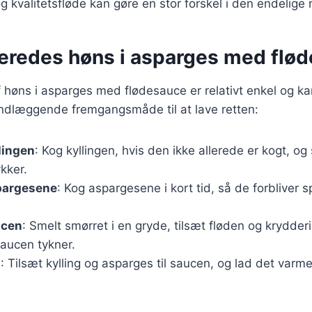
 kvalitetsfløde kan gøre en stor forskel i den endelige r
beredes høns i asparges med flø
 høns i asparges med flødesauce er relativt enkel og ka
undlæggende fremgangsmåde til at lave retten:
lingen
: Kog kyllingen, hvis den ikke allerede er kogt, og
kker.
pargesene
: Kog aspargesene i kort tid, så de forbliver 
ucen
: Smelt smørret i en gryde, tilsæt fløden og krydder
 saucen tykner.
n
: Tilsæt kylling og asparges til saucen, og lad det var