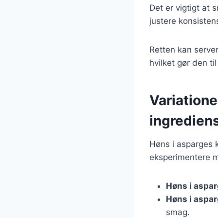
Det er vigtigt a
justere konsistens
Retten kan servere
hvilket gør den ti
Variatione
ingredien
Høns i asparges 
eksperimentere m
Høns i aspa
Høns i aspa
smag.