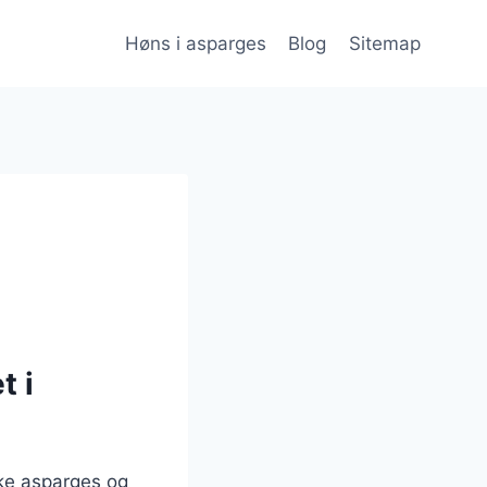
Høns i asparges
Blog
Sitemap
t i
ske asparges og