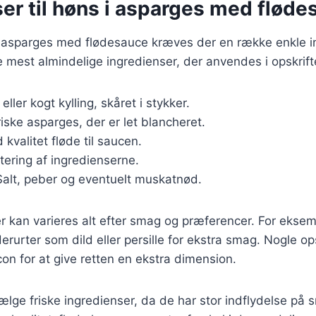
er til høns i asparges med fløde
 i asparges med flødesauce kræves der en række enkle i
de mest almindelige ingredienser, der anvendes i opskrift
k eller kogt kylling, skåret i stykker.
riske asparges, der er let blancheret.
 kvalitet fløde til saucen.
utering af ingredienserne.
Salt, peber og eventuelt muskatnød.
r kan varieres alt efter smag og præferencer. For ekse
dderurter som dild eller persille for ekstra smag. Nogle op
on for at give retten en ekstra dimension.
 vælge friske ingredienser, da de har stor indflydelse på 