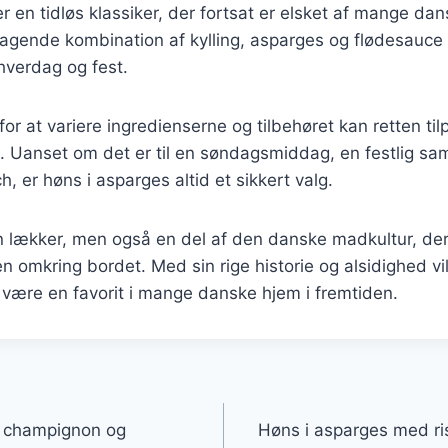
r en tidløs klassiker, der fortsat er elsket af mange da
gende kombination af kylling, asparges og flødesauce g
 hverdag og fest.
r at variere ingredienserne og tilbehøret kan retten ti
d. Uanset om det er til en søndagsmiddag, en festlig s
, er høns i asparges altid et sikkert valg.
n lækker, men også en del af den danske madkultur, der 
omkring bordet. Med sin rige historie og alsidighed vi
være en favorit i mange danske hjem i fremtiden.
gation
 champignon og
Høns i asparges med ri