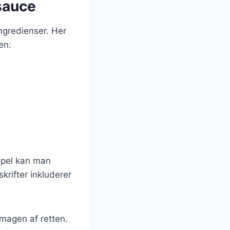
sauce
ngredienser. Her
en:
mpel kan man
skrifter inkluderer
smagen af retten.