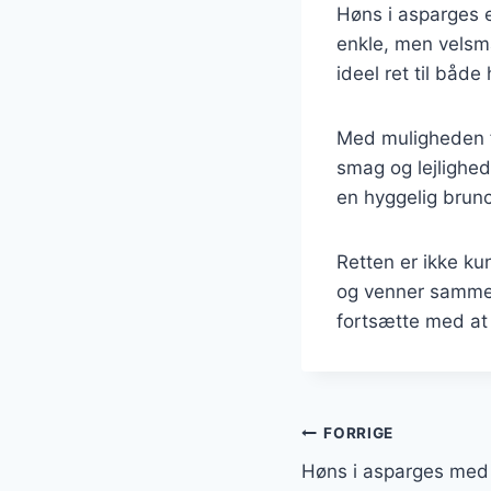
Høns i asparges e
enkle, men velsma
ideel ret til både
Med muligheden fo
smag og lejlighe
en hyggelig brunch
Retten er ikke ku
og venner sammen 
fortsætte med at 
Indlægsnavi
FORRIGE
Høns i asparges med