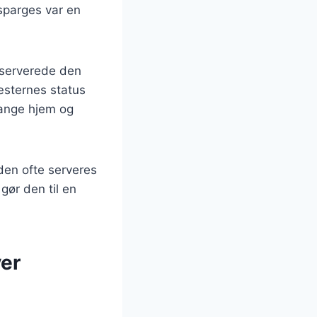
sparges var en
 serverede den
gæsternes status
mange hjem og
den ofte serveres
gør den til en
ver