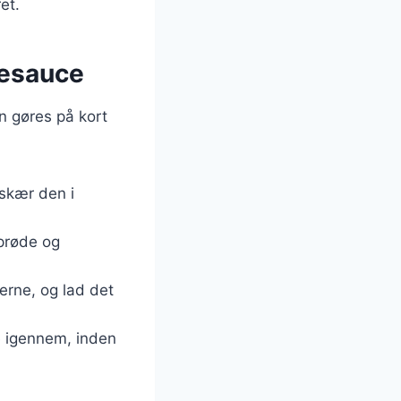
et.
desauce
n gøres på kort
 skær den i
sprøde og
ierne, og lad det
me igennem, inden