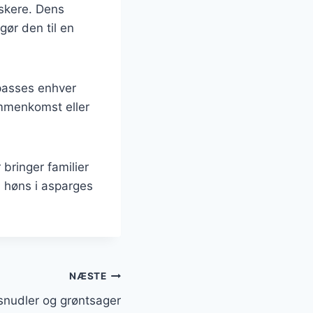
nskere. Dens
ør den til en
lpasses enhver
ammenkomst eller
bringer familier
l høns i asparges
NÆSTE
snudler og grøntsager