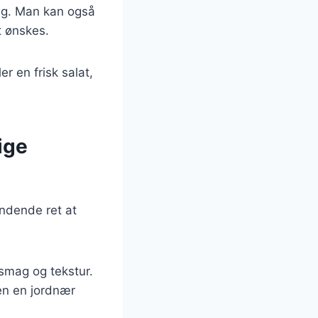
mag. Man kan også
t ønskes.
er en frisk salat,
ige
ændende ret at
 smag og tekstur.
ten en jordnær