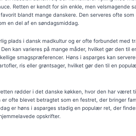
auce. Retten er kendt for sin enkle, men velsmagende
n favorit blandt mange danskere. Den serveres ofte som e
 som en del af en søndagsmiddag.
lig plads i dansk madkultur og er ofte forbundet med tr
. Den kan varieres på mange måder, hvilket gør den til en
skellige smagspræferencer. Høns i asparges kan servere
rtofler, ris eller grøntsager, hvilket gør den til en popul
 retten rødder i det danske køkken, hvor den har været ti
 er ofte blevet betragtet som en festret, der bringer f
 dag er høns i asparges stadig en populær ret, der fin
 hjemmelavede opskrifter.