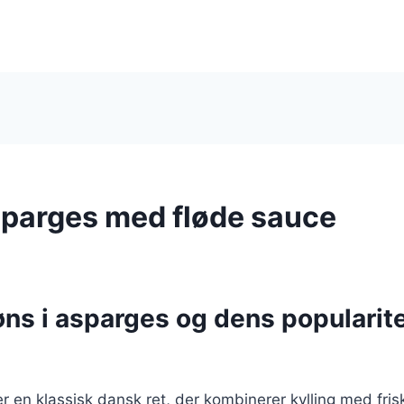
sparges med fløde sauce
ns i asparges og dens popularite
r en klassisk dansk ret, der kombinerer kylling med fri