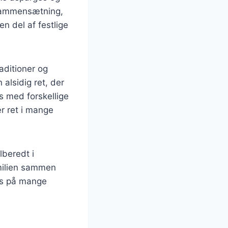
 sammensætning,
n del af festlige
aditioner og
 alsidig ret, der
s med forskellige
ær ret i mange
lberedt i
amilien sammen
des på mange