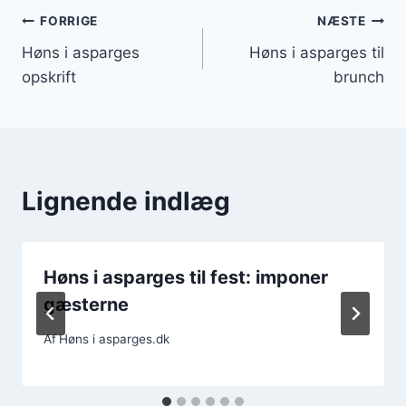
Indlægsnavigation
FORRIGE
NÆSTE
Høns i asparges
Høns i asparges til
opskrift
brunch
Lignende indlæg
Høns i asparges til fest: imponer
gæsterne
Af
Høns i asparges.dk