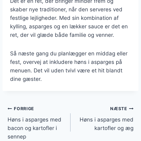
Det er en ret, der bringer minder frem og
skaber nye traditioner, når den serveres ved
festlige lejligheder. Med sin kombination af
kylling, asparges og en lækker sauce er det en
ret, der vil glæde både familie og venner.
Så næste gang du planlægger en middag eller
fest, overvej at inkludere høns i asparges på
menuen. Det vil uden tvivl være et hit blandt
dine gæster.
Indlægsnavigation
FORRIGE
NÆSTE
Høns i asparges med
Høns i asparges med
bacon og kartofler i
kartofler og æg
sennep