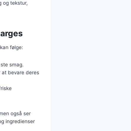
 og tekstur,
parges
 kan følge:
edste smag.
r at bevare deres
riske
 men også ser
og ingredienser