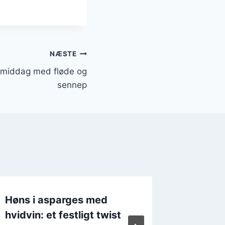
NÆSTE
l middag med fløde og
sennep
Høns i asparges med
Høns i
hvidvin: et festligt twist
krydder