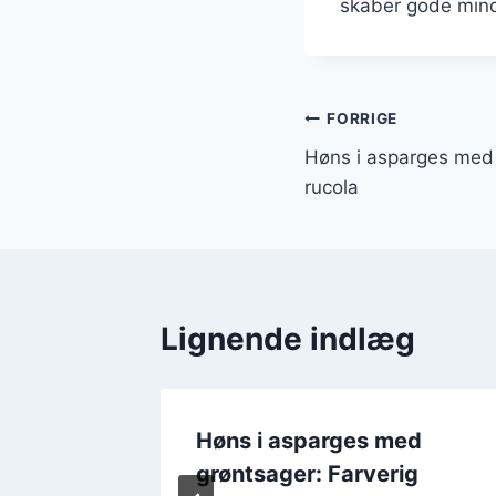
skaber gode min
Indlægsnavi
FORRIGE
Høns i asparges med 
rucola
Lignende indlæg
l middag
Høns i asparges med
grøntsager: Farverig