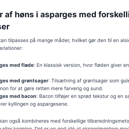
r af høns i asparges med forskell
ser
an tilpasses på mange måder, hvilket gør den til en alsid
riationer:
rges med fløde
: En klassisk version, hvor fløden giver e
rges med grøntsager
: Tilsætning af grøntsager som gul
non for at gøre retten mere farverig og sund.
rges med bacon
: Bacon tilføjer en sprød tekstur og en s
er kyllingen og aspargesene.
r kan også kombineres med forskellige tilberedningsmet
 eller kogning. Det er en god idé at eksperimentere med