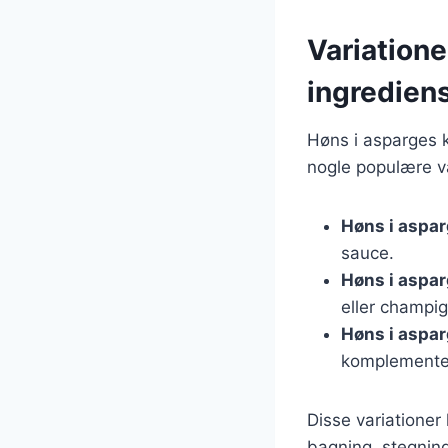
Variatione
ingredien
Høns i asparges k
nogle populære va
Høns i aspa
sauce.
Høns i aspa
eller champig
Høns i aspa
komplementer
Disse variatione
bagning, stegning