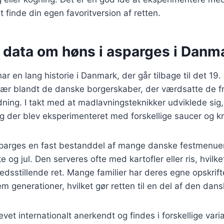
t finde din egen favoritversion af retten.
e data om høns i asparges i Danm
ar en lang historie i Danmark, der går tilbage til det 19
lær blandt de danske borgerskaber, der værdsatte de fr
dning. I takt med at madlavningsteknikker udviklede sig,
og der blev eksperimenteret med forskellige saucer og kr
asparges en fast bestanddel af mange danske festmenuer
 og jul. Den serveres ofte med kartofler eller ris, hvilke
edsstillende ret. Mange familier har deres egne opskrifte
m generationer, hvilket gør retten til en del af den dans
vet internationalt anerkendt og findes i forskellige vari