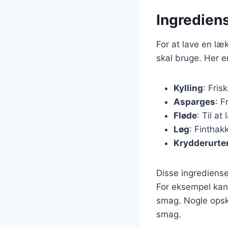
Ingrediens
For at lave en læ
skal bruge. Her e
Kylling
: Fris
Asparges
: F
Fløde
: Til a
Løg
: Finthakk
Krydderurte
Disse ingrediense
For eksempel kan 
smag. Nogle opskr
smag.