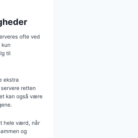
igheder
serveres ofte ved
e kun
g til
e ekstra
 servere retten
 Det kan også være
gene.
et hele værd, når
k sammen og