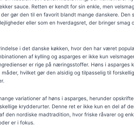
ækker sauce. Retten er kendt for sin enkle, men velsm
er gør den til en favorit blandt mange danskere. Den 
e lejligheder eller som en hverdagsret, der bringer smag 
rindelse i det danske køkken, hvor den har været populær
mbinationen af kylling og asparges er ikke kun velsmag
gredienser er rige på næringsstoffer. Høns i asparges 
måder, hvilket gør den alsidig og tilpasselig til forskelli
r.
mange variationer af høns i asparges, herunder opskrift
skellige krydderurter. Denne ret er ikke kun en del af de
f den nordiske madtradition, hvor friske råvarer og enk
der er i fokus.