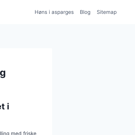
Høns i asparges
Blog
Sitemap
øg
t i
ling med friske