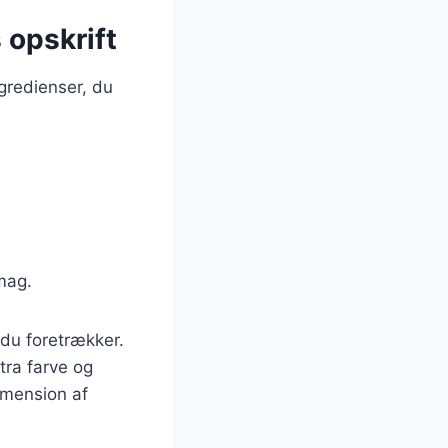
 opskrift
gredienser, du
smag.
 du foretrækker.
tra farve og
imension af