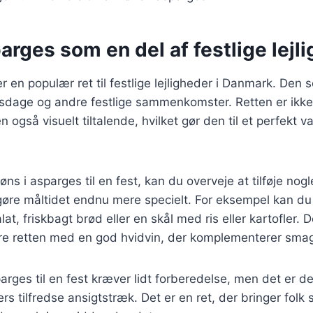
arges som en del af festlige lejl
r en populær ret til festlige lejligheder i Danmark. Den 
elsdage og andre festlige sammenkomster. Retten er ikk
gså visuelt tiltalende, hvilket gør den til et perfekt val
ns i asparges til en fest, kan du overveje at tilføje nogl
gøre måltidet endnu mere specielt. For eksempel kan du
at, friskbagt brød eller en skål med ris eller kartofler.
rre retten med en god hvidvin, der komplementerer sma
parges til en fest kræver lidt forberedelse, men det er d
rs tilfredse ansigtstræk. Det er en ret, der bringer fol