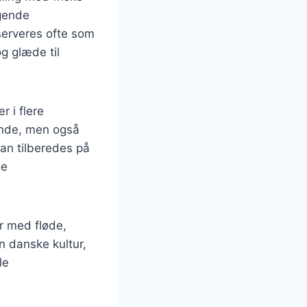
agende
serveres ofte som
og glæde til
 i flere
ende, men også
kan tilberedes på
ge
er med fløde,
n danske kultur,
le