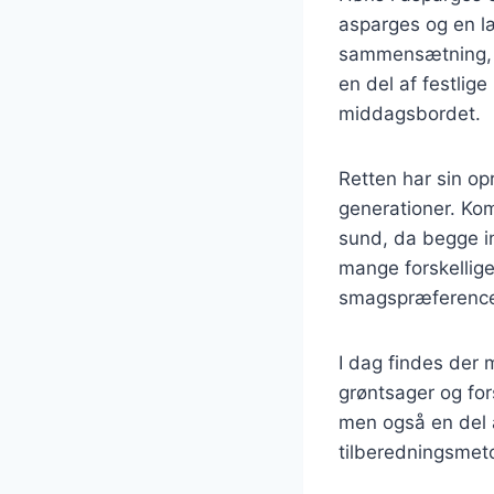
asparges og en l
sammensætning, d
en del af festlig
middagsbordet.
Retten har sin op
generationer. Ko
sund, da begge in
mange forskellige 
smagspræference
I dag findes der 
grøntsager og for
men også en del a
tilberedningsmeto