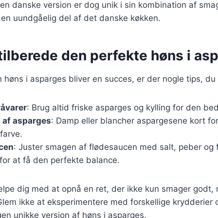
en danske version er dog unik i sin kombination af smag
il en uundgåelig del af det danske køkken.
t tilberede den perfekte høns i as
in høns i asparges bliver en succes, er der nogle tips, du
råvarer
: Brug altid friske asparges og kylling for den b
 af asparges
: Damp eller blancher aspargesene kort fo
farve.
ucen
: Juster smagen af flødesaucen med salt, peber og f
for at få den perfekte balance.
ælpe dig med at opnå en ret, der ikke kun smager godt,
lem ikke at eksperimentere med forskellige krydderier 
egen unikke version af høns i asparges.