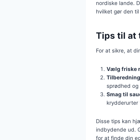
nordiske lande. D
hvilket gør den t
Tips til a
For at sikre, at d
Vælg friske 
Tilberedning
sprødhed og 
Smag til sa
krydderurter 
Disse tips kan hj
indbydende ud. G
for at finde din 