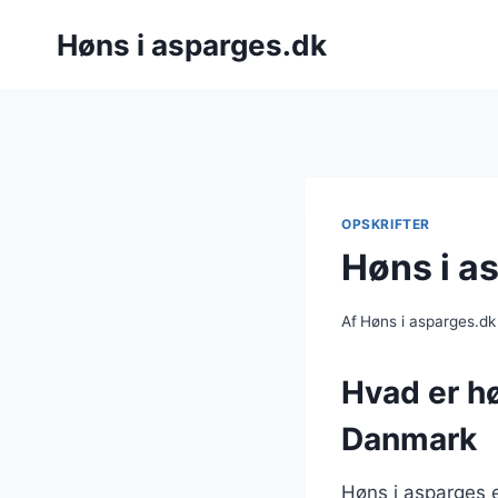
Fortsæt
Høns i asparges.dk
til
indhold
OPSKRIFTER
Høns i a
Af
Høns i asparges.dk
Hvad er hø
Danmark
Høns i asparges e