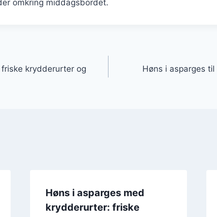
der omkring middagsbordet.
gation
friske krydderurter og
Høns i asparges ti
Høns i asparges med
krydderurter: friske