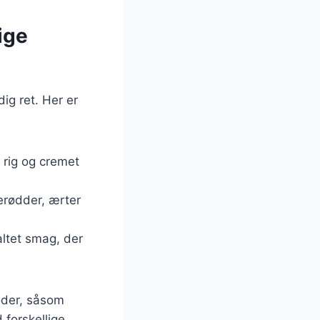
ige
ig ret. Her er
n rig og cremet
erødder, ærter
altet smag, der
oder, såsom
 forskellige