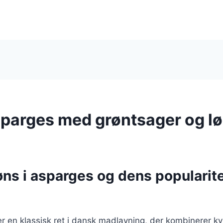
sparges med grøntsager og l
ns i asparges og dens popularite
r en klassisk ret i dansk madlavning, der kombinerer kyl