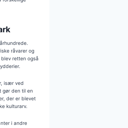
ark
. århundrede.
iske råvarer og
 blev retten også
ydderier.
, især ved
t gør den til en
r, der er blevet
ke kulturarv.
anter i andre