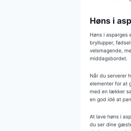
Høns i asp
Høns i asparges e
bryllupper, føds
velsmagende, men o
middagsbordet.
Når du serverer hø
elementer for at 
med en lækker sal
en god idé at pa
At lave høns i as
du ser dine gæste