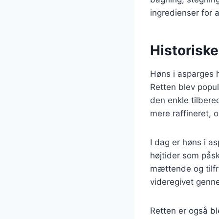
ingredienser for a
Historisk
Høns i asparges h
Retten blev popu
den enkle tilbere
mere raffineret, 
I dag er høns i 
højtider som påske
mættende og tilfr
videregivet genne
Retten er også ble