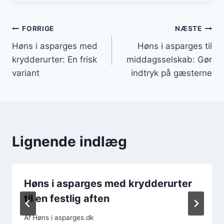
Indlægsnavigation
FORRIGE
NÆSTE
Høns i asparges med
Høns i asparges til
krydderurter: En frisk
middagsselskab: Gør
variant
indtryk på gæsterne
Lignende indlæg
Høns i asparges med krydderurter
til en festlig aften
Af
Høns i asparges.dk