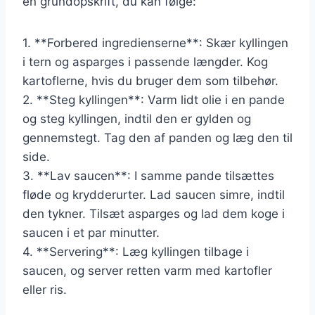
en grundopskrift, du kan følge:
1. **Forbered ingredienserne**: Skær kyllingen
i tern og asparges i passende længder. Kog
kartoflerne, hvis du bruger dem som tilbehør.
2. **Steg kyllingen**: Varm lidt olie i en pande
og steg kyllingen, indtil den er gylden og
gennemstegt. Tag den af panden og læg den til
side.
3. **Lav saucen**: I samme pande tilsættes
fløde og krydderurter. Lad saucen simre, indtil
den tykner. Tilsæt asparges og lad dem koge i
saucen i et par minutter.
4. **Servering**: Læg kyllingen tilbage i
saucen, og server retten varm med kartofler
eller ris.