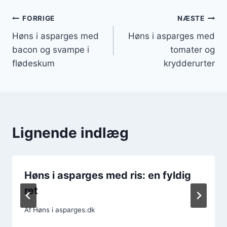
Indlægsnavigation
FORRIGE
NÆSTE
Høns i asparges med
Høns i asparges med
bacon og svampe i
tomater og
flødeskum
krydderurter
Lignende indlæg
Høns i asparges med ris: en fyldig
ret
Af
Høns i asparges.dk