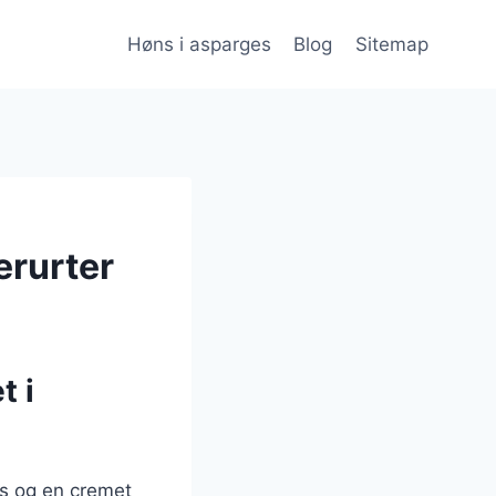
Høns i asparges
Blog
Sitemap
erurter
t i
es og en cremet