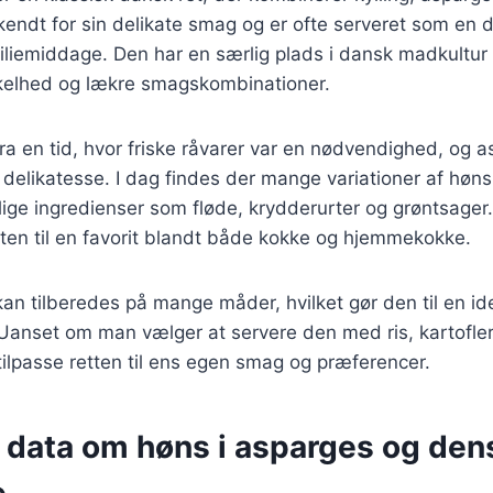
kendt for sin delikate smag og er ofte serveret som en de
miliemiddage. Den har en særlig plads i dansk madkultur 
kelhed og lækre smagskombinationer.
a en tid, hvor friske råvarer var en nødvendighed, og a
delikatesse. I dag findes der mange variationer af høns
llige ingredienser som fløde, krydderurter og grøntsage
tten til en favorit blandt både kokke og hjemmekokke.
an tilberedes på mange måder, hvilket gør den til en ide
Uanset om man vælger at servere den med ris, kartofler 
tilpasse retten til ens egen smag og præferencer.
e data om høns i asparges og den
e