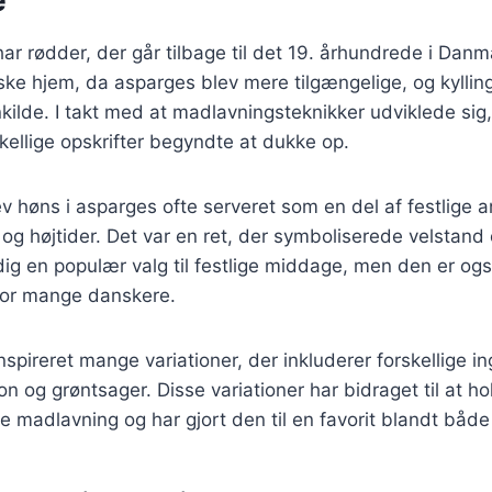
ar rødder, der går tilbage til det 19. århundrede i Danm
ke hjem, da asparges blev mere tilgængelige, og kyllin
nkilde. I takt med at madlavningsteknikker udviklede sig
skellige opskrifter begyndte at dukke op.
v høns i asparges ofte serveret som en del af festlige a
og højtider. Det var en ret, der symboliserede velstand 
dig en populær valg til festlige middage, men den er ogs
for mange danskere.
nspireret mange variationer, der inkluderer forskellige 
 og grøntsager. Disse variationer har bidraget til at ho
e madlavning og har gjort den til en favorit blandt båd