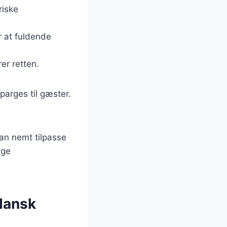
riske
r at fuldende
er retten.
parges til gæster.
an nemt tilpasse
uge
 dansk