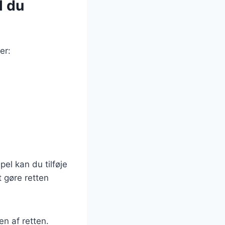
l du
er:
el kan du tilføje
 gøre retten
en af retten.