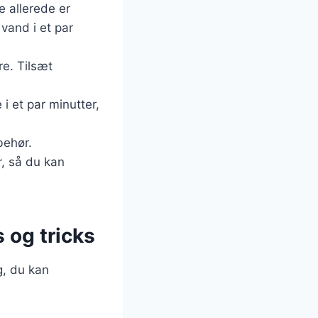
e allerede er
vand i et par
re. Tilsæt
 i et par minutter,
behør.
r, så du kan
s og tricks
ng, du kan