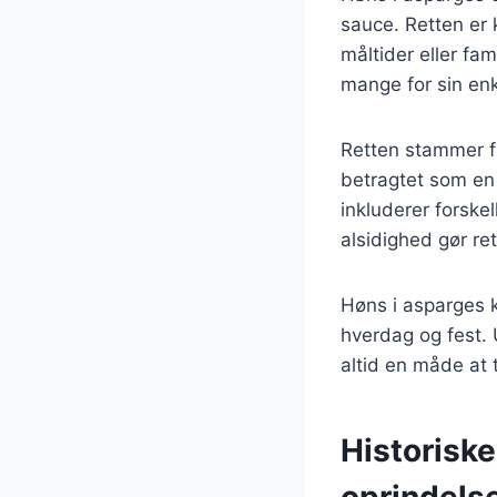
sauce. Retten er 
måltider eller fa
mange for sin en
Retten stammer fr
betragtet som en 
inkluderer forske
alsidighed gør re
Høns i asparges k
hverdag og fest. 
altid en måde at 
Historisk
oprindels