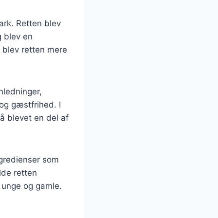
ark. Retten blev
g blev en
, blev retten mere
nledninger,
og gæstfrihed. I
å blevet en del af
ingredienser som
lde retten
e unge og gamle.