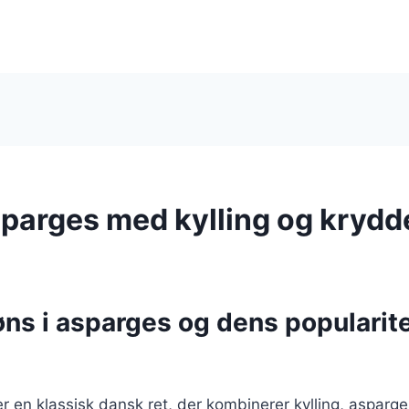
sparges med kylling og krydd
ns i asparges og dens popularite
r en klassisk dansk ret, der kombinerer kylling, asparg