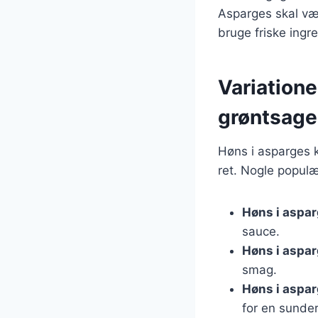
Asparges skal væ
bruge friske ingr
Variatione
grøntsage
Høns i asparges k
ret. Nogle populæ
Høns i aspa
sauce.
Høns i aspa
smag.
Høns i aspa
for en sunder