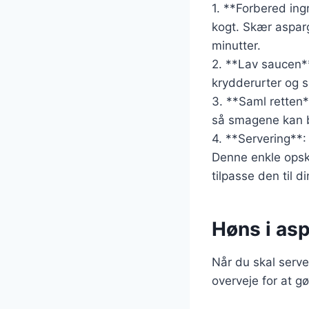
1. **Forbered ing
kogt. Skær aspar
minutter.
2. **Lav saucen**
krydderurter og s
3. **Saml retten**
så smagene kan b
4. **Servering**: 
Denne enkle opskr
tilpasse den til 
Høns i asp
Når du skal server
overveje for at gø