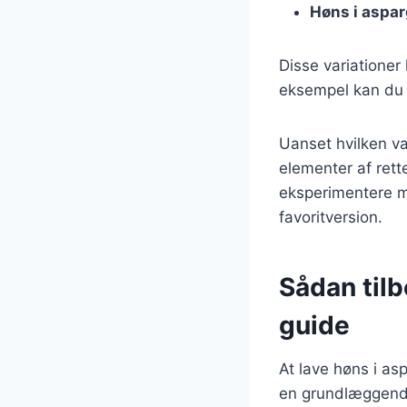
Høns i aspar
Disse variationer
eksempel kan du b
Uanset hvilken va
elementer af rett
eksperimentere me
favoritversion.
Sådan tilb
guide
At lave høns i as
en grundlæggende 