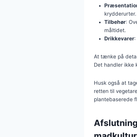
Præsentatio
krydderurter.
Tilbehør
: Ov
måltidet.
Drikkevarer
:
At tænke på detal
Det handler ikke
Husk også at tage
retten til vegeta
plantebaserede fl
Afslutning
madkultur