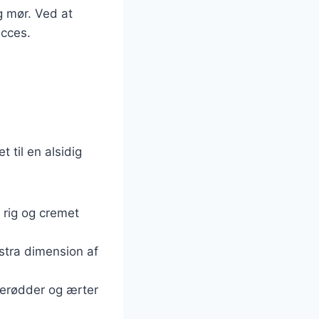
g mør. Ved at
ucces.
 til en alsidig
n rig og cremet
kstra dimension af
lerødder og ærter