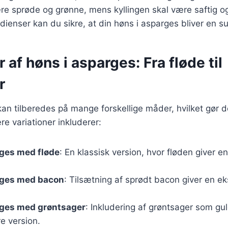
re sprøde og grønne, mens kyllingen skal være saftig o
edienser kan du sikre, at din høns i asparges bliver en s
r af høns i asparges: Fra fløde til
r
an tilberedes på mange forskellige måder, hvilket gør det
re variationer inkluderer:
rges med fløde
: En klassisk version, hvor fløden giver e
rges med bacon
: Tilsætning af sprødt bacon giver en e
rges med grøntsager
: Inkludering af grøntsager som gu
e version.