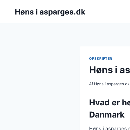
Fortsæt
Høns i asparges.dk
til
indhold
OPSKRIFTER
Høns i a
Af
Høns i asparges.dk
Hvad er hø
Danmark
Høns i asparges e