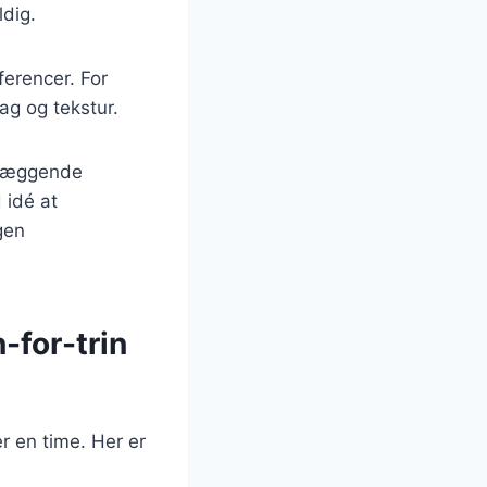
ldig.
ferencer. For
ag og tekstur.
ndlæggende
 idé at
gen
-for-trin
r en time. Her er