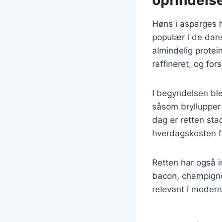
Høns i asparges h
populær i de dans
almindelig protei
raffineret, og for
I begyndelsen ble
såsom bryllupper 
dag er retten sta
hverdagskosten 
Retten har også i
bacon, champignon
relevant i modern