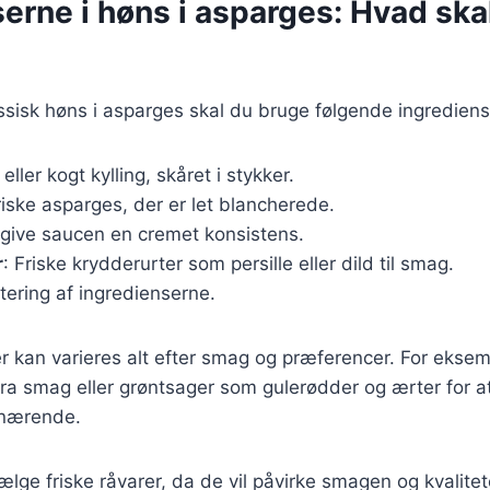
erne i høns i asparges: Hvad ska
assisk høns i asparges skal du bruge følgende ingrediens
k eller kogt kylling, skåret i stykker.
riske asparges, der er let blancherede.
t give saucen en cremet konsistens.
r
: Friske krydderurter som persille eller dild til smag.
utering af ingredienserne.
r kan varieres alt efter smag og præferencer. For eksemp
ra smag eller grøntsager som gulerødder og ærter for at
 nærende.
vælge friske råvarer, da de vil påvirke smagen og kvalitet