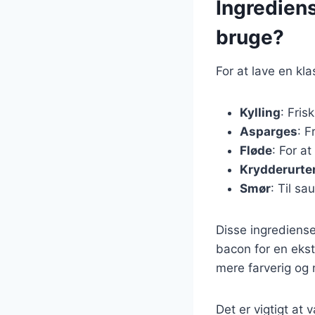
Ingrediens
bruge?
For at lave en kl
Kylling
: Fris
Asparges
: F
Fløde
: For a
Krydderurte
Smør
: Til sa
Disse ingrediense
bacon for en ekst
mere farverig og
Det er vigtigt at 