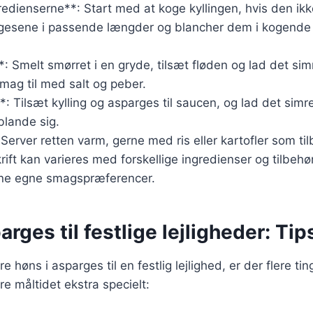
redienserne**: Start med at koge kyllingen, hvis den ikk
gesene i passende længder og blancher dem i kogende 
: Smelt smørret i en gryde, tilsæt fløden og lad det sim
mag til med salt og peber.
: Tilsæt kylling og asparges til saucen, og lad det simre
lande sig.
Server retten varm, gerne med ris eller kartofler som til
ift kan varieres med forskellige ingredienser og tilbehø
dine egne smagspræferencer.
arges til festlige lejligheder: Tip
e høns i asparges til en festlig lejlighed, er der flere ti
re måltidet ekstra specielt: