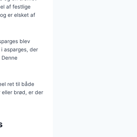
l af festlige
og er elsket af
sparges blev
 i asparges, der
r. Denne
el ret til både
eller brød, er der
s