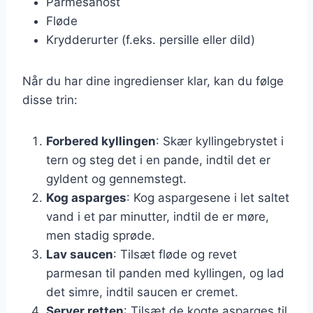
Parmesanost
Fløde
Krydderurter (f.eks. persille eller dild)
Når du har dine ingredienser klar, kan du følge
disse trin:
Forbered kyllingen
: Skær kyllingebrystet i
tern og steg det i en pande, indtil det er
gyldent og gennemstegt.
Kog asparges
: Kog aspargesene i let saltet
vand i et par minutter, indtil de er møre,
men stadig sprøde.
Lav saucen
: Tilsæt fløde og revet
parmesan til panden med kyllingen, og lad
det simre, indtil saucen er cremet.
Server retten
: Tilsæt de kogte asparges til