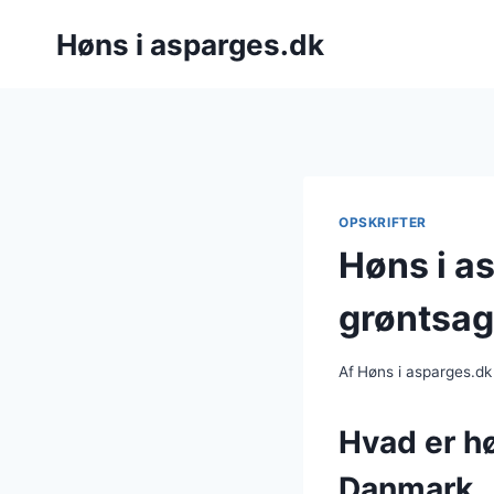
Fortsæt
Høns i asparges.dk
til
indhold
OPSKRIFTER
Høns i a
grøntsag
Af
Høns i asparges.dk
Hvad er hø
Danmark