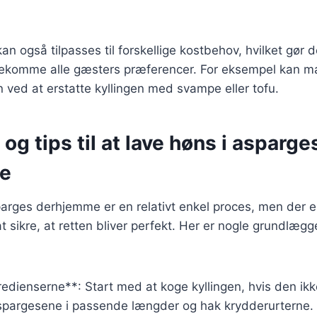
n også tilpasses til forskellige kostbehov, hvilket gør de
dekomme alle gæsters præferencer. For eksempel kan m
n ved at erstatte kyllingen med svampe eller tofu.
 og tips til at lave høns i asparge
e
parges derhjemme er en relativt enkel proces, men der er
sikre, at retten bliver perfekt. Her er nogle grundlæggen
redienserne**: Start med at koge kyllingen, hvis den ikk
aspargesene i passende længder og hak krydderurterne.