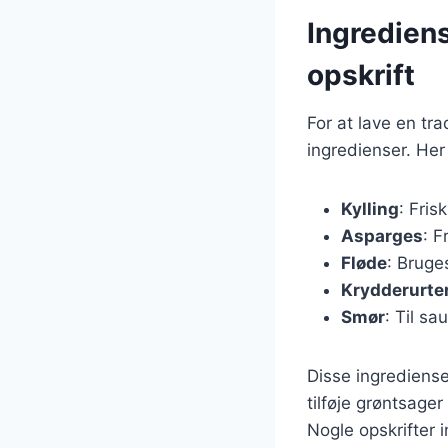
Ingrediens
opskrift
For at lave en tr
ingredienser. Her
Kylling
: Fris
Asparges
: F
Fløde
: Bruge
Krydderurte
Smør
: Til sa
Disse ingrediense
tilføje grøntsage
Nogle opskrifter 