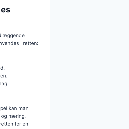
ges
undlæggende
nvendes i retten:
ed.
men.
mag.
mpel kan man
e og næring.
etten for en