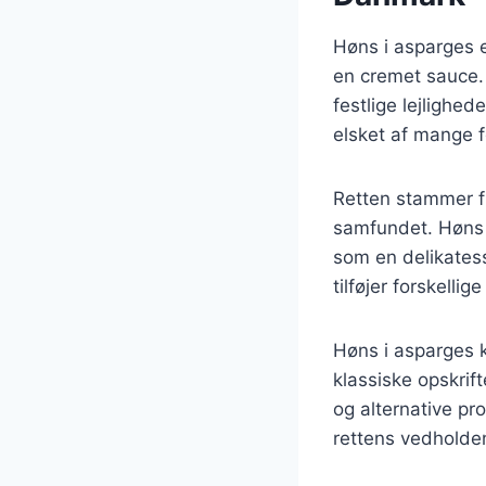
Høns i asparges e
en cremet sauce. 
festlige lejlighe
elsket af mange 
Retten stammer f
samfundet. Høns i
som en delikatesse
tilføjer forskell
Høns i asparges k
klassiske opskrif
og alternative pro
rettens vedholden