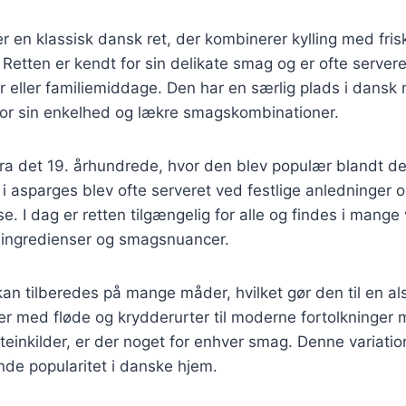
r en klassisk dansk ret, der kombinerer kylling med fri
Retten er kendt for sin delikate smag og er ofte server
der eller familiemiddage. Den har en særlig plads i dansk
for sin enkelhed og lækre smagskombinationer.
ra det 19. århundrede, hvor den blev populær blandt de
 asparges blev ofte serveret ved festlige anledninger o
. I dag er retten tilgængelig for alle og findes i mange 
ige ingredienser og smagsnuancer.
an tilberedes på mange måder, hvilket gør den til en alsi
ter med fløde og krydderurter til moderne fortolkninger
teinkilder, er der noget for enhver smag. Denne variation
de popularitet i danske hjem.