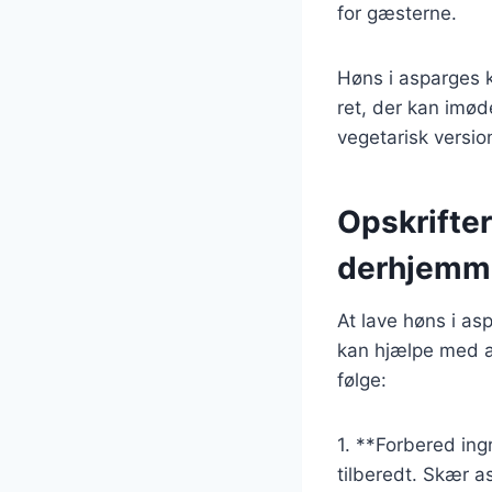
for gæsterne.
Høns i asparges ka
ret, der kan imø
vegetarisk versio
Opskrifter
derhjemm
At lave høns i as
kan hjælpe med at 
følge:
1. **Forbered ing
tilberedt. Skær 