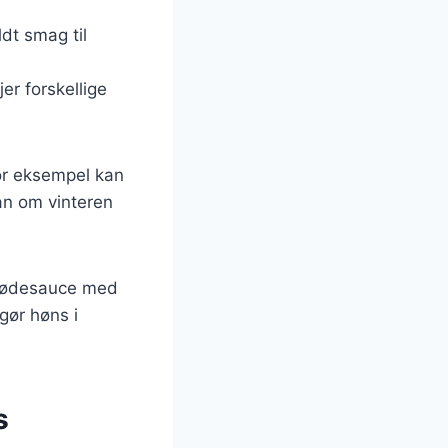
ldt smag til
jer forskellige
For eksempel kan
an om vinteren
 flødesauce med
gør høns i
s