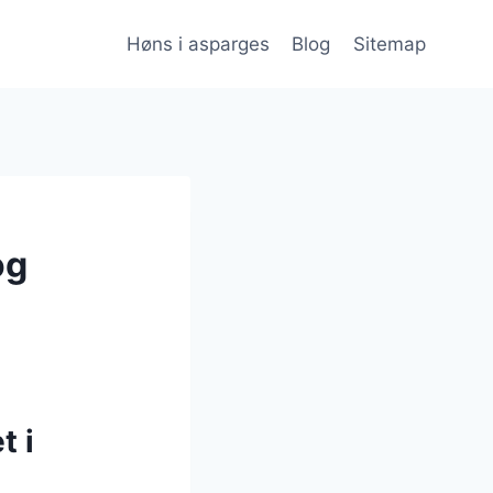
Høns i asparges
Blog
Sitemap
og
t i