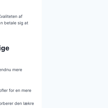
valiteten af
n betale sig at
ige
n endnu mere
ofler for en mere
sorberer den lækre