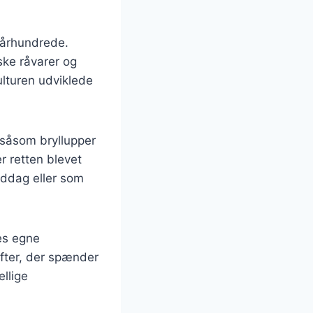
. århundrede.
ske råvarer og
ulturen udviklede
, såsom bryllupper
er retten blevet
iddag eller som
res egne
rifter, der spænder
ellige