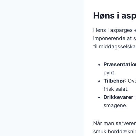
Høns i asp
Høns i asparges e
imponerende at se
til middagsselskab
Præsentatio
pynt.
Tilbehør
: Ov
frisk salat.
Drikkevarer
:
smagene.
Når man serverer 
smuk borddækning