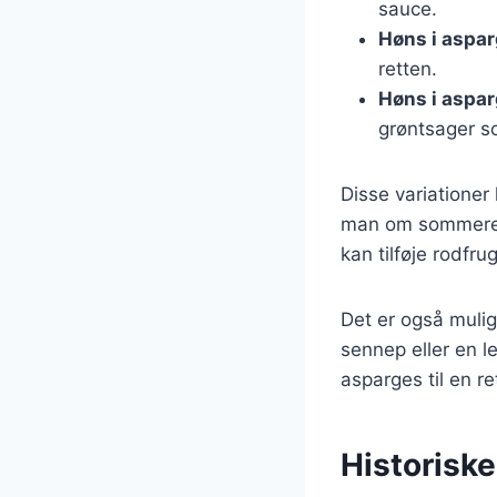
sauce.
Høns i aspa
retten.
Høns i aspa
grøntsager so
Disse variationer
man om sommeren 
kan tilføje rodfru
Det er også muli
sennep eller en l
asparges til en re
Historisk