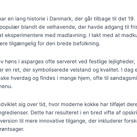
ar en lang historie i Danmark, der går tilbage til det 19
 populær blandt de velhavende, der havde adgang til fri
g at eksperimentere med madlavning. I takt med at madk
mere tilgængelig for den brede befolkning.
v høns i asparges ofte serveret ved festlige lejligheder
ar en ret, der symboliserede velstand og kvalitet. I dag 
nske hverdag og findes i mange hjem, ofte til søndagsm
menu.
dviklet sig over tid, hvor moderne kokke har tilføjet de
ngredienser. Dette har resulteret i en bred vifte af opsk
version til mere innovative tilgange, der inkluderer forsk
grøntsager.