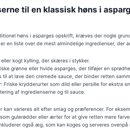
erne til en klassisk høns i aspar
aditionel høns i asparges opskrift, kræves der nogle gr
 er en liste over de mest almindelige ingredienser, der a
k eller kogt kylling, der skæres i stykker.
riske grønne eller hvide asparges, der tilføjer en sprødh
s til at lave den cremede sauce, der binder retten sam
r
: Friske krydderurter som dild eller persille for ekstra s
utering af ingredienserne og til sauce.
r kan varieres alt efter smag og præferencer. For ekse
r som gulerødder eller ærter for at give retten mere farv
inkluderer også æg, som kan koges og serveres ovenpå r