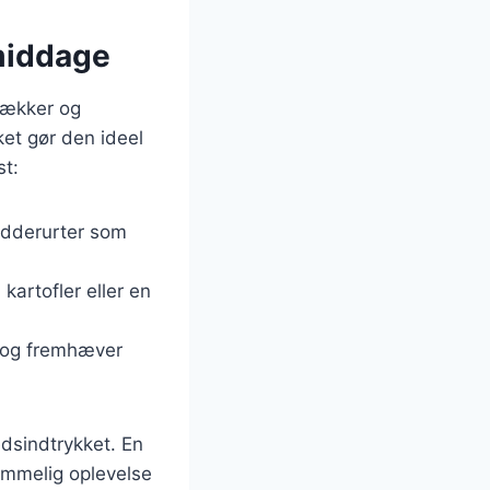
 middage
 lækker og
ket gør den ideel
st:
rydderurter som
kartofler eller en
en og fremhæver
edsindtrykket. En
emmelig oplevelse