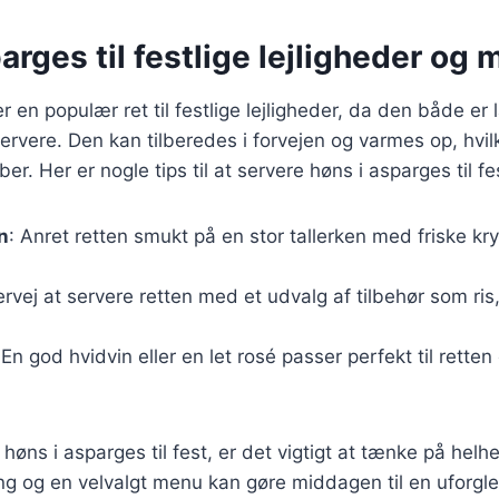
arges til festlige lejligheder og
r en populær ret til festlige lejligheder, da den både er
rvere. Den kan tilberedes i forvejen og varmes op, hvil
er. Her er nogle tips til at servere høns i asparges til fe
n
: Anret retten smukt på en stor tallerken med friske k
ervej at servere retten med et udvalg af tilbehør som ris, 
 En god hvidvin eller en let rosé passer perfekt til rett
høns i asparges til fest, er det vigtigt at tænke på helh
 og en velvalgt menu kan gøre middagen til en uforgl