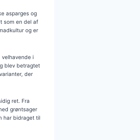
ske asparges og
et som en del af
 madkultur og er
 velhavende i
g blev betragtet
varianter, der
dig ret. Fra
 med grøntsager
 har bidraget til