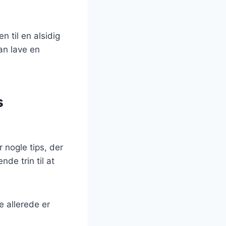
n til en alsidig
an lave en
s
 nogle tips, der
de trin til at
e allerede er