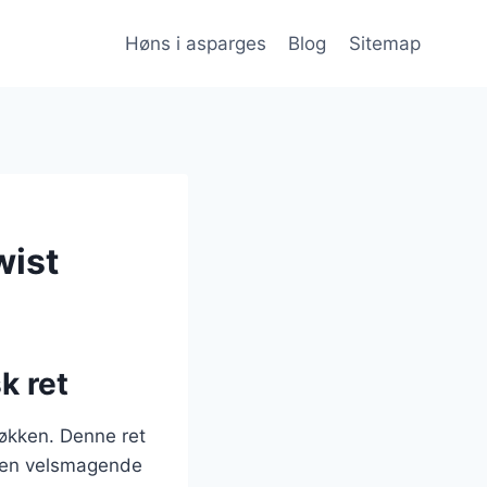
Høns i asparges
Blog
Sitemap
wist
k ret
køkken. Denne ret
er en velsmagende