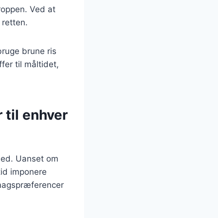
kroppen. Ved at
 retten.
ruge brune ris
fer til måltidet,
 til enhver
ighed. Uanset om
tid imponere
 smagspræferencer