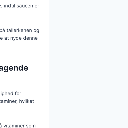
, indtil saucen er
 på tallerkenen og
de at nyde denne
magende
ighed for
aminer, hvilket
på vitaminer som