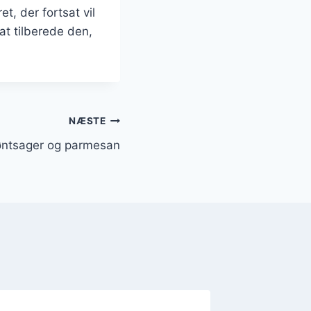
t, der fortsat vil
t tilberede den,
NÆSTE
øntsager og parmesan