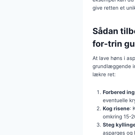
give retten et uni
Sådan tilb
for-trin g
At lave høns i as
grundlæggende ing
lækre ret:
Forbered in
eventuelle kr
Kog risene
: 
omkring 15-2
Steg kylling
asparges og 