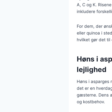
A, C og K. Risene 
inkludere forskel
For dem, der ønsk
eller quinoa i sted
hvilket gør det ti
Høns i asp
lejlighed
Høns i asparges m
det er en hverdag
gæsterne. Dens al
og kostbehov.