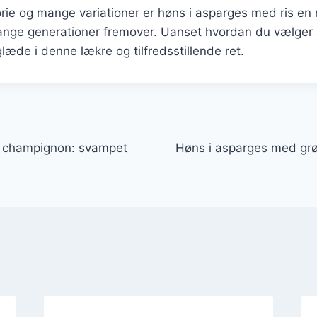
rie og mange variationer er høns i asparges med ris en re
ange generationer fremover. Uanset hvordan du vælger a
 glæde i denne lækre og tilfredsstillende ret.
gation
 champignon: svampet
Høns i asparges med gr