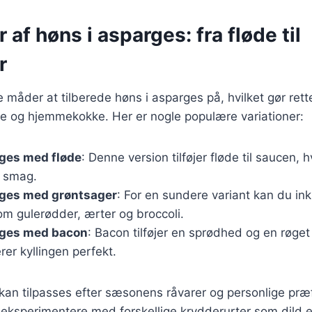
 af høns i asparges: fra fløde til
r
e måder at tilberede høns i asparges på, hvilket gør rette
e og hjemmekokke. Her er nogle populære variationer:
rges med fløde
: Denne version tilføjer fløde til saucen, h
g smag.
rges med grøntsager
: For en sundere variant kan du ink
om gulerødder, ærter og broccoli.
rges med bacon
: Bacon tilføjer en sprødhed og en røge
er kyllingen perfekt.
 kan tilpasses efter sæsonens råvarer og personlige præ
ksperimentere med forskellige krydderurter som dild elle