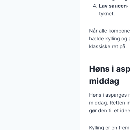
Lav saucen
:
tyknet.
Når alle komponen
hælde kylling og
klassiske ret på.
Høns i as
middag
Høns i asparges m
middag. Retten in
gør den til et id
Kylling er en fre