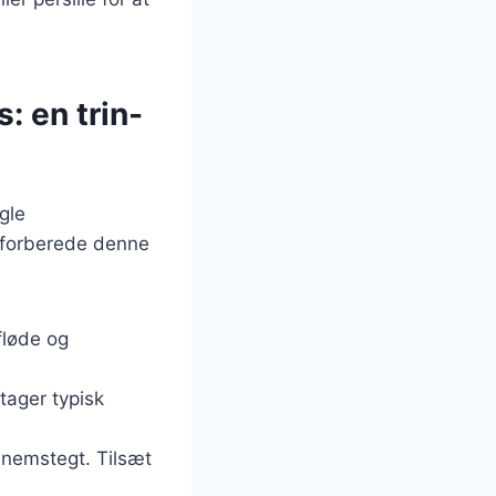
: en trin-
gle
at forberede denne
 fløde og
tager typisk
ennemstegt. Tilsæt