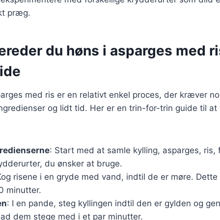
kt præg.
ereder du høns i asparges med ris
uide
parges med ris er en relativt enkel proces, der kræver no
redienser og lidt tid. Her er en trin-for-trin guide til 
gredienserne
: Start med at samle kylling, asparges, ris,
ydderurter, du ønsker at bruge.
Kog risene i en gryde med vand, indtil de er møre. Dette 
0 minutter.
en
: I en pande, steg kyllingen indtil den er gylden og g
lad dem stege med i et par minutter.