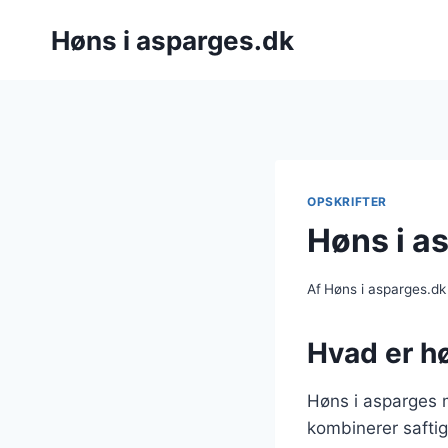
Fortsæt
Høns i asparges.dk
til
indhold
OPSKRIFTER
Høns i as
Af
Høns i asparges.dk
Hvad er hø
Høns i asparges m
kombinerer saftig