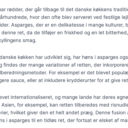
ar rødder, der går tilbage til det danske køkkens traditi
 århundrede, hvor den ofte blev serveret ved festlige le
ider. Asparges, der er en delikatesse i mange kulturer, b
i denne ret, da de tilføjer en friskhed og en let bitterhed
yllingens smag.
 danske køkken har udviklet sig, har høns i asparges o
g findes der mange variationer af retten, der inkorporere
ilberedningsmetoder. For eksempel er det blevet populært
gere sauce, eller at inkludere krydderurter for at give ret
evet internationaliseret, og mange lande har deres egne
I Asien, for eksempel, kan retten tilberedes med risnud
rier, hvilket giver den et helt andet præg. Denne fusion 
s i asparges til en tidløs ret, der fortsat er elsket af m