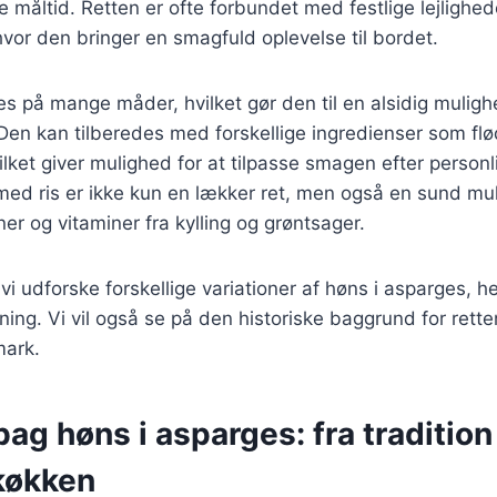
de måltid. Retten er ofte forbundet med festlige lejlighe
vor den bringer en smagfuld oplevelse til bordet.
es på mange måder, hvilket gør den til en alsidig mulig
Den kan tilberedes med forskellige ingredienser som flø
ilket giver mulighed for at tilpasse smagen efter person
med ris er ikke kun en lækker ret, men også en sund mu
er og vitaminer fra kylling og grøntsager.
l vi udforske forskellige variationer af høns i asparges, h
edning. Vi vil også se på den historiske baggrund for rett
mark.
bag høns i asparges: fra tradition 
køkken