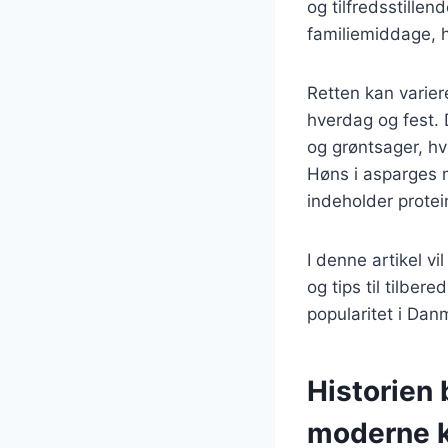
og tilfredsstillen
familiemiddage, h
Retten kan varier
hverdag og fest. 
og grøntsager, hv
Høns i asparges 
indeholder protein
I denne artikel vi
og tips til tilber
popularitet i Dan
Historien 
moderne 