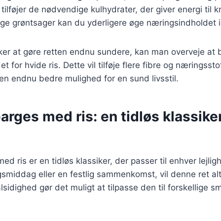
tilføjer de nødvendige kulhydrater, der giver energi til 
lige grøntsager kan du yderligere øge næringsindholdet i
er at gøre retten endnu sundere, kan man overveje at b
et for hvide ris. Dette vil tilføje flere fibre og næringsstof
l en endnu bedre mulighed for en sund livsstil.
arges med ris: en tidløs klassiker
ed ris er en tidløs klassiker, der passer til enhver lejl
smiddag eller en festlig sammenkomst, vil denne ret al
sidighed gør det muligt at tilpasse den til forskellige