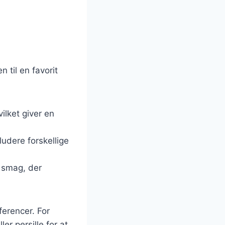
n til en favorit
vilket giver en
ludere forskellige
t smag, der
ferencer. For
r persille for at