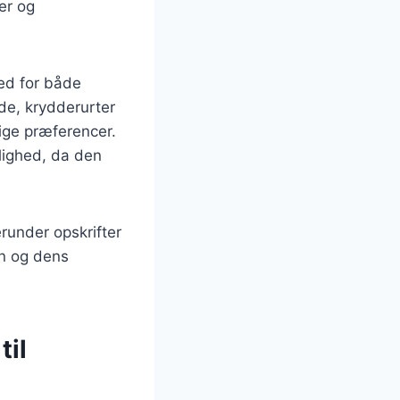
der og
hed for både
de, krydderurter
lige præferencer.
lighed, da den
erunder opskrifter
en og dens
til