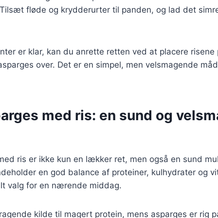
 Tilsæt fløde og krydderurter til panden, og lad det simre
ter er klar, kan du anrette retten ved at placere risene
 asparges over. Det er en simpel, men velsmagende må
parges med ris: en sund og vels
ed ris er ikke kun en lækker ret, men også en sund mul
deholder en god balance af proteiner, kulhydrater og vit
eelt valg for en nærende middag.
mragende kilde til magert protein, mens asparges er rig 