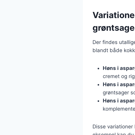
Variationer
grøntsage
Der findes utallig
blandt både kokk
Høns i aspa
cremet og ri
Høns i aspa
grøntsager s
Høns i aspa
komplementer
Disse variationer
eksempel kan du e