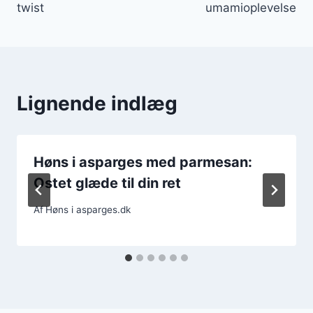
twist
umamioplevelse
Lignende indlæg
Høns i asparges med parmesan:
Ostet glæde til din ret
Af
Høns i asparges.dk