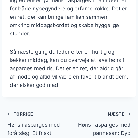
ingredienser gør høns i asparges til en ideel ret
for både nybegyndere og erfarne kokke. Det er
en ret, der kan bringe familien sammen
omkring middagsbordet og skabe hyggelige
stunder.
Så næste gang du leder efter en hurtig og
lækker middag, kan du overveje at lave høns i
asparges med ris. Det er en ret, der aldrig går
af mode og altid vil være en favorit blandt dem,
der elsker god mad.
Indlægsnavigation
FORRIGE
NÆSTE
Høns i asparges med
Høns i asparges med
forårsløg: Et friskt
parmesan: Dyb