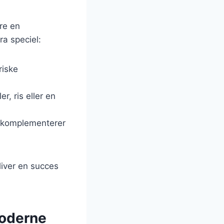
re en
ra speciel:
riske
r, ris eller en
er komplementerer
liver en succes
moderne