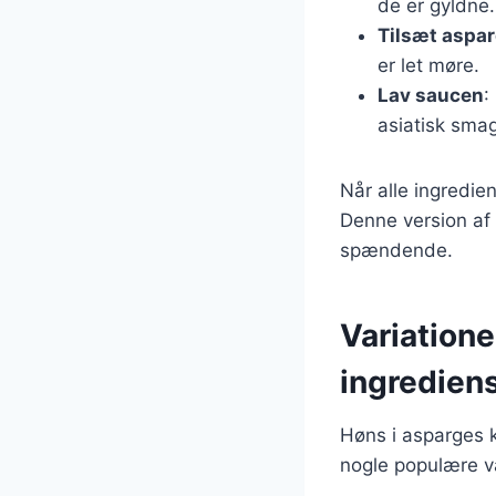
de er gyldne.
Tilsæt aspa
er let møre.
Lav saucen
:
asiatisk smag
Når alle ingredi
Denne version af 
spændende.
Variatione
ingredien
Høns i asparges k
nogle populære va