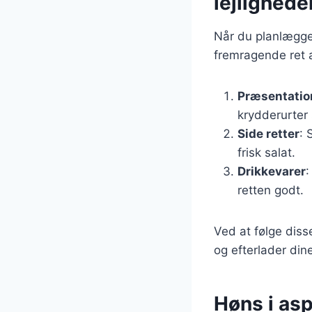
lejlighede
Når du planlægge
fremragende ret at
Præsentatio
krydderurter s
Side retter
: 
frisk salat.
Drikkevarer
:
retten godt.
Ved at følge diss
og efterlader din
Høns i as