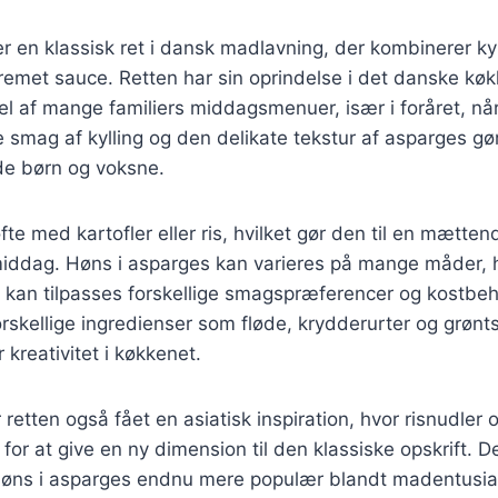
r en klassisk ret i dansk madlavning, der kombinerer kyl
emet sauce. Retten har sin oprindelse i det danske køk
l af mange familiers middagsmenuer, især i foråret, når
smag af kylling og den delikate tekstur af asparges gør 
de børn og voksne.
fte med kartofler eller ris, hvilket gør den til en mætten
 middag. Høns i asparges kan varieres på mange måder, hv
er kan tilpasses forskellige smagspræferencer og kostbe
rskellige ingredienser som fløde, krydderurter og grønts
 kreativitet i køkkenet.
 retten også fået en asiatisk inspiration, hvor risnudler 
s for at give en ny dimension til den klassiske opskrift. 
høns i asparges endnu mere populær blandt madentusias