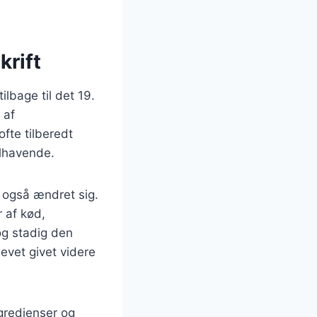
krift
ilbage til det 19.
 af
fte tilberedt
elhavende.
s også ændret sig.
r af kød,
og stadig den
evet givet videre
gredienser og