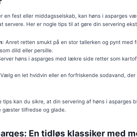
r
r en fest eller middagsselskab, kan høns i asparges væ
 servere. Her er nogle tips til at gøre din servering ekst
n
: Anret retten smukt på en stor tallerken og pynt med f
om dild eller persille.
Server høns i asparges med lækre side retter som kartofle
 Vælg en let hvidvin eller en forfriskende sodavand, d
e tips kan du sikre, at din servering af høns i asparges b
e gæster tilfredse og glade.
parges: En tidløs klassiker med 