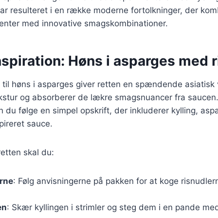
har resulteret i en række moderne fortolkninger, der kom
ementer med innovative smagskombinationer.
nspiration: Høns i asparges med 
er til høns i asparges giver retten en spændende asiatisk 
tekstur og absorberer de lækre smagsnuancer fra saucen.
 du følge en simpel opskrift, der inkluderer kylling, asp
pireret sauce.
retten skal du:
erne
: Følg anvisningerne på pakken for at koge risnudlern
en
: Skær kyllingen i strimler og steg dem i en pande med l