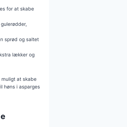
tes for at skabe
 gulerødder,
en sprød og saltet
kstra lækker og
t muligt at skabe
vil høns i asparges
ge