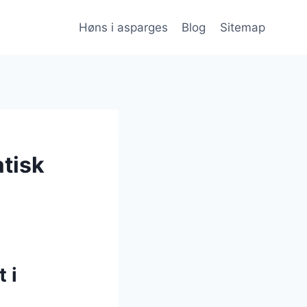
Høns i asparges
Blog
Sitemap
atisk
 i