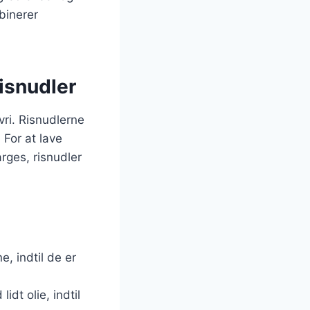
binerer
risnudler
vri. Risnudlerne
 For at lave
arges, risnudler
e, indtil de er
idt olie, indtil