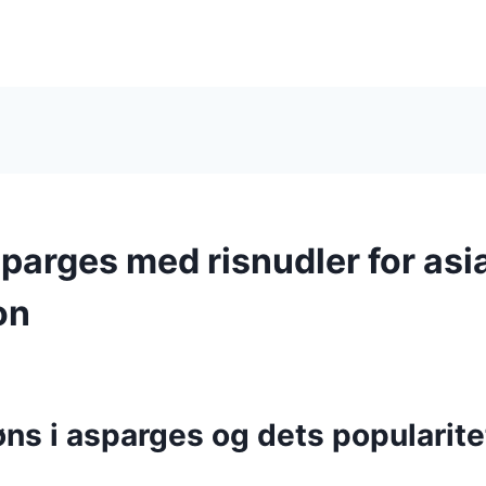
parges med risnudler for asi
on
ns i asparges og dets popularitet