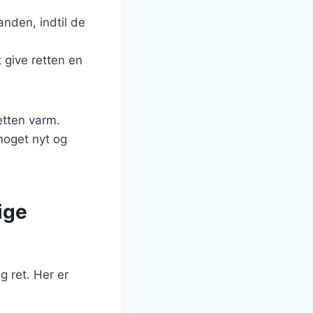
anden, indtil de
t give retten en
etten varm.
noget nyt og
ige
g ret. Her er