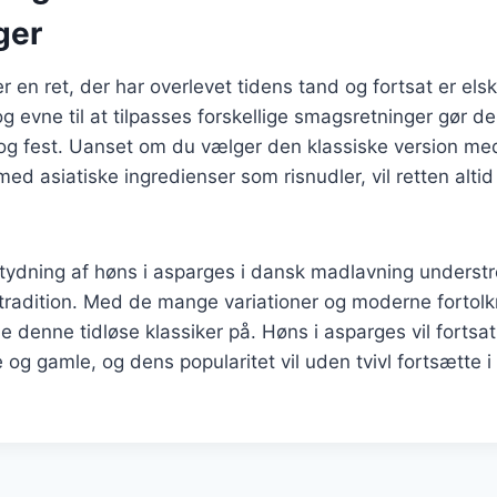
ger
r en ret, der har overlevet tidens tand og fortsat er els
 evne til at tilpasses forskellige smagsretninger gør den 
og fest. Uanset om du vælger den klassiske version med
ed asiatiske ingredienser som risnudler, vil retten altid
tydning af høns i asparges i dansk madlavning understr
 tradition. Med de mange variationer og moderne fortolkn
 denne tidløse klassiker på. Høns i asparges vil fortsat
og gamle, og dens popularitet vil uden tvivl fortsætte 