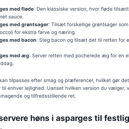
rges med fløde
: Den klassiske version, hvor fløde tilsæt
met sauce.
rges med grøntsager
: Tilsæt forskellige grøntsager som
roccoli for ekstra farve og næring.
rges med bacon
: Steg bacon og tilsæt det til retten for 
rges med æg
: Server retten med pocherede æg for en e
ddag.
 kan tilpasses efter smag og præferencer, hvilket gør de
 til enhver lejlighed. Uanset hvilken version du vælger, 
smagende og tilfredsstillende ret.
 servere høns i asparges til festli