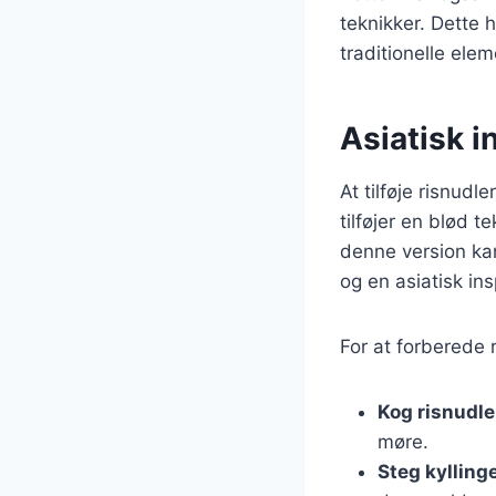
teknikker. Dette 
traditionelle el
Asiatisk i
At tilføje risnudl
tilføjer en blød 
denne version kan
og en asiatisk ins
For at forberede 
Kog risnudl
møre.
Steg kylling