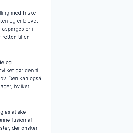
ling med friske
ken og er blevet
 asparges er i
retten til en
de og
ilket gør den til
hov. Den kan også
ager, hvilket
og asiatiske
Denne fusion af
ter, der ønsker