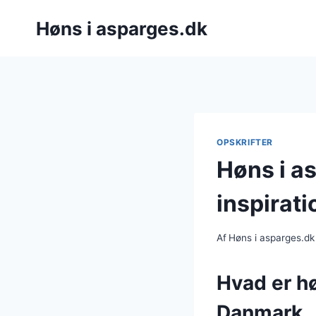
Fortsæt
Høns i asparges.dk
til
indhold
OPSKRIFTER
Høns i as
inspirati
Af
Høns i asparges.dk
Hvad er hø
Danmark