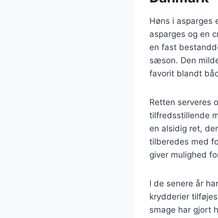
Høns i asparges e
asparges og en cr
en fast bestandde
sæson. Den milde 
favorit blandt bå
Retten serveres o
tilfredsstillende
en alsidig ret, d
tilberedes med fo
giver mulighed for
I de senere år har
krydderier tilføje
smage har gjort 