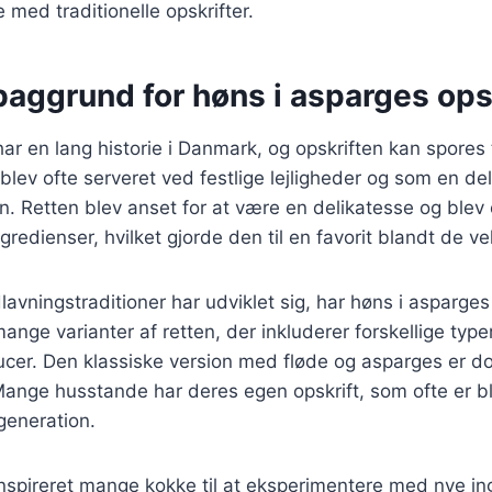
 med traditionelle opskrifter.
baggrund for høns i asparges ops
ar en lang historie i Danmark, og opskriften kan spores t
lev ofte serveret ved festlige lejligheder og som en del
Retten blev anset for at være en delikatesse og blev o
gredienser, hvilket gjorde den til en favorit blandt de v
lavningstraditioner har udviklet sig, har høns i asparge
ange varianter af retten, der inkluderer forskellige type
ucer. Den klassiske version med fløde og asparges er d
ange husstande har deres egen opskrift, som ofte er bl
 generation.
nspireret mange kokke til at eksperimentere med nye in