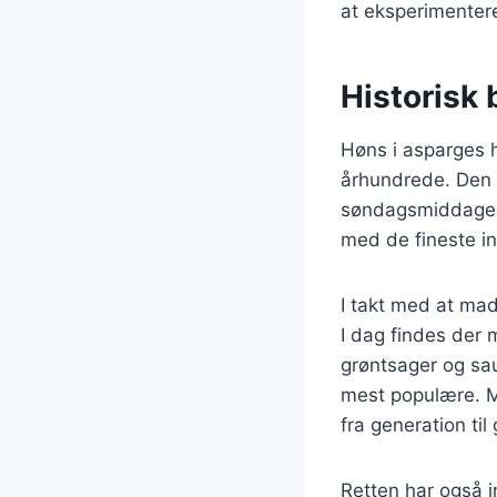
at eksperimentere
Historisk 
Høns i asparges h
århundrede. Den b
søndagsmiddagen. 
med de fineste in
I takt med at mad
I dag findes der m
grøntsager og sa
mest populære. M
fra generation til
Retten har også i