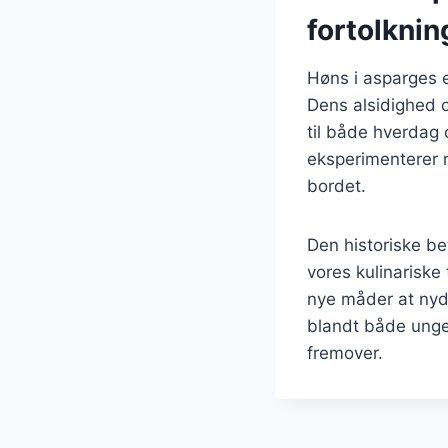
fortolknin
Høns i asparges e
Dens alsidighed og
til både hverdag 
eksperimenterer m
bordet.
Den historiske be
vores kulinariske
nye måder at nyde
blandt både unge 
fremover.