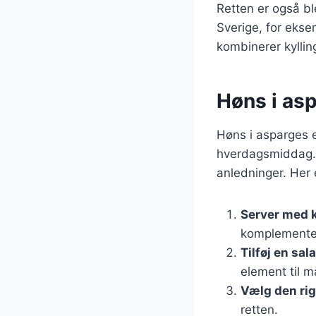
Retten er også ble
Sverige, for ekse
kombinerer kyllin
Høns i asp
Høns i asparges e
hverdagsmiddag. D
anledninger. Her e
Server med k
komplementer
Tilføj en sala
element til må
Vælg den rig
retten.