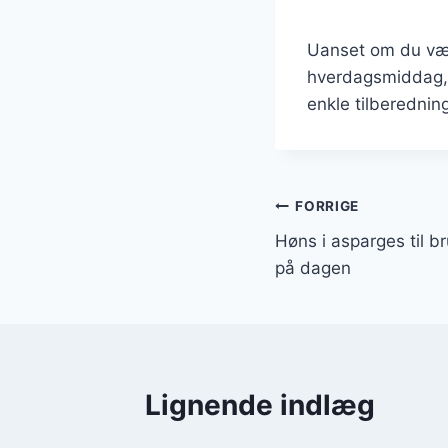
Uanset om du vælg
hverdagsmiddag, v
enkle tilberednin
Indlægsnavi
FORRIGE
Høns i asparges til b
på dagen
Lignende indlæg