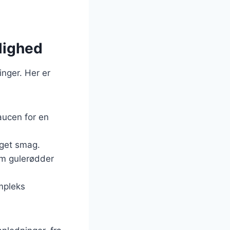
jlighed
inger. Her er
saucen for en
øget smag.
som gulerødder
mpleks