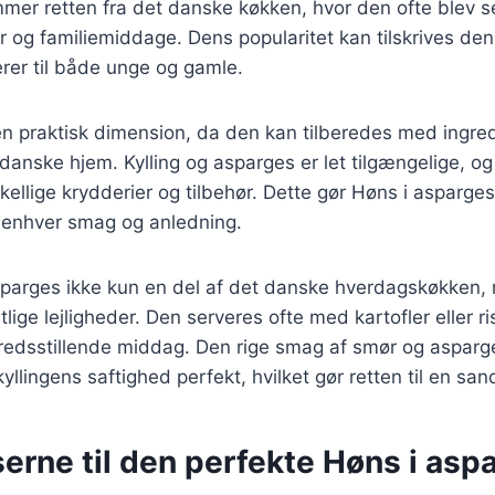
mmer retten fra det danske køkken, hvor den ofte blev s
der og familiemiddage. Dens popularitet kan tilskrives de
rer til både unge og gamle.
n praktisk dimension, da den kan tilberedes med ingred
e danske hjem. Kylling og asparges er let tilgængelige, og
ellige krydderier og tilbehør. Dette gør Høns i asparges t
s enhver smag og anledning.
asparges ikke kun en del af det danske hverdagskøkken
stlige lejligheder. Den serveres ofte med kartofler eller ri
tilfredsstillende middag. Den rige smag af smør og asparg
llingens saftighed perfekt, hvilket gør retten til en sand
erne til den perfekte Høns i asp