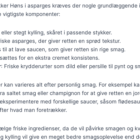
ækker Høns i asparges kræves der nogle grundlæggende 
de vigtigste komponenter:
k eller stegt kylling, skåret i passende stykker.
riske asparges, der giver retten en sprød tekstur.
 til at lave saucen, som giver retten sin rige smag.
ilsættes for en ekstra cremet konsistens.
r
: Friske krydderurter som dild eller persille til pynt og 
r kan varieres alt efter personlig smag. For eksempel ka
ra saltet smag eller champignon for at give retten en j
 eksperimentere med forskellige saucer, såsom flødesau
fter hvad man foretrækker.
vælge friske ingredienser, da de vil påvirke smagen og kv
g kylling vil give en meget bedre smagsoplevelse end d