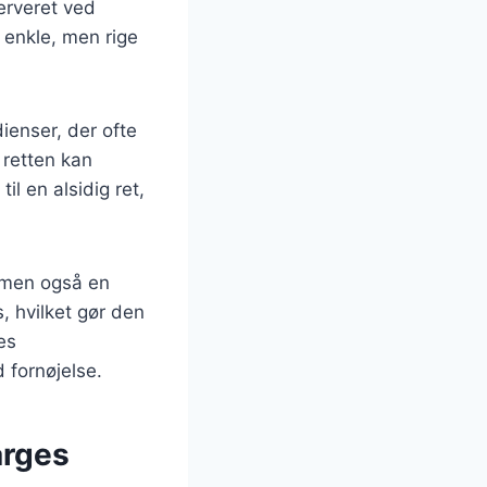
erveret ved
n enkle, men rige
ienser, der ofte
 retten kan
il en alsidig ret,
, men også en
s, hvilket gør den
es
 fornøjelse.
arges