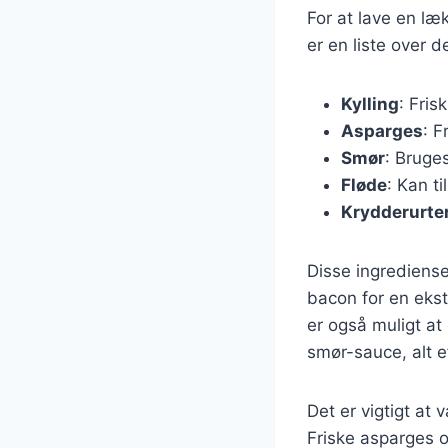
For at lave en l
er en liste over 
Kylling
: Fris
Asparges
: F
Smør
: Bruges
Fløde
: Kan t
Krydderurte
Disse ingrediense
bacon for en ekst
er også muligt at
smør-sauce, alt e
Det er vigtigt at 
Friske asparges o