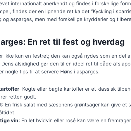
vet internationalt anerkendt og findes i forskellige form
mpel, findes der en lignende ret kaldet “Kyckling i sparri
g og asparges, men med forskellige krydderier og tilbe
arges: En ret til fest og hverdag
r ikke kun en festret; den kan også nydes som en del a
ens alsidighed gør den til en ideel ret til både afslap
r nogle tips til at servere Høns i asparges:
artofler
: Kogte eller bagte kartofler er et klassisk tilbeh
er retten godt.
t
: En frisk salat med sæsonens grøntsager kan give et 
ltidet.
tige vin
: En let hvidvin eller rosé kan være en fremrage