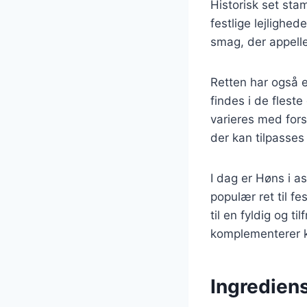
Historisk set sta
festlige lejlighe
smag, der appelle
Retten har også e
findes i de flest
varieres med forsk
der kan tilpasse
I dag er Høns i 
populær ret til fe
til en fyldig og 
komplementerer ky
Ingrediens