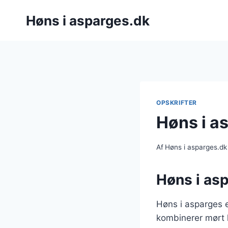
Fortsæt
Høns i asparges.dk
til
indhold
OPSKRIFTER
Høns i a
Af
Høns i asparges.dk
Høns i asp
Høns i asparges e
kombinerer mørt 