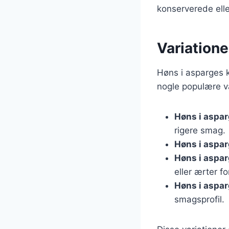
konserverede ell
Variatione
Høns i asparges k
nogle populære va
Høns i aspa
rigere smag.
Høns i aspa
Høns i aspa
eller ærter f
Høns i aspa
smagsprofil.