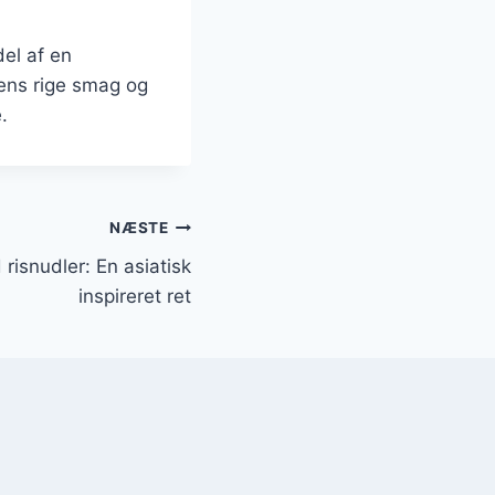
del af en
Dens rige smag og
.
NÆSTE
risnudler: En asiatisk
inspireret ret