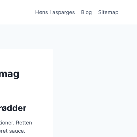
Høns i asparges
Blog
Sitemap
smag
 rødder
tioner. Retten
ret sauce.