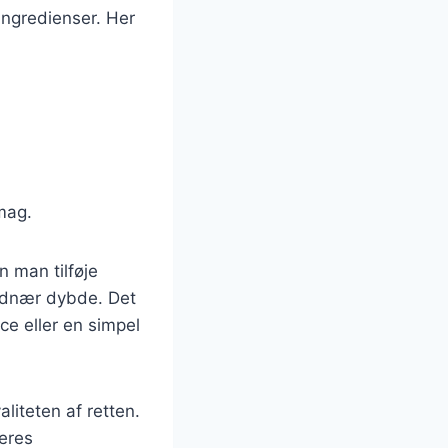
ingredienser. Her
smag.
n man tilføje
ordnær dybde. Det
ce eller en simpel
aliteten af retten.
eres