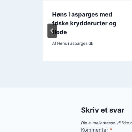
ed
Høns i asparges med
k smag
friske krydderurter og
fløde
Af
Høns i asparges.dk
Skriv et svar
Din e-mailadresse vil ikke b
Kommentar
*