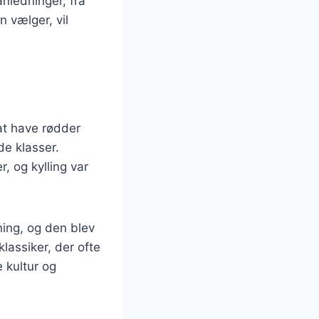
anledninger, fra
 vælger, vil
s
at have rødder
de klasser.
, og kylling var
ning, og den blev
lassiker, der ofte
 kultur og