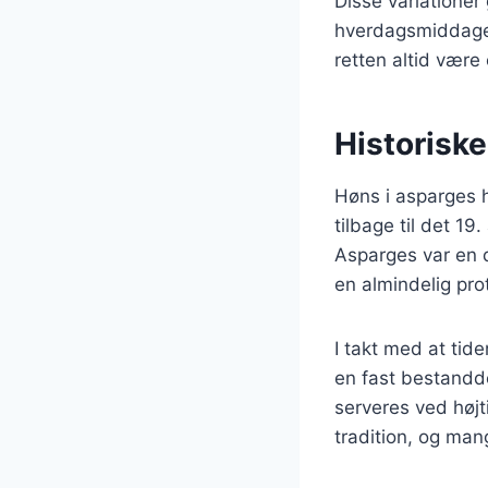
Disse variationer 
hverdagsmiddage 
retten altid være
Historiske
Høns i asparges h
tilbage til det 1
Asparges var en de
en almindelig prot
I takt med at tid
en fast bestandde
serveres ved højt
tradition, og man