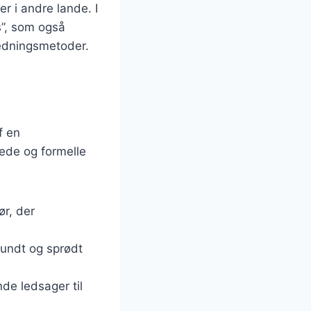
er i andre lande. I
s”, som også
redningsmetoder.
f en
pede og formelle
ør, der
sundt og sprødt
nde ledsager til