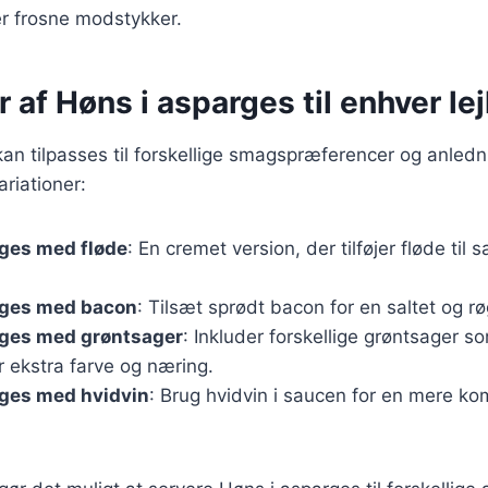
er frosne modstykker.
r af Høns i asparges til enhver le
an tilpasses til forskellige smagspræferencer og anledn
riationer:
rges med fløde
: En cremet version, der tilføjer fløde til 
rges med bacon
: Tilsæt sprødt bacon for en saltet og r
rges med grøntsager
: Inkluder forskellige grøntsager 
or ekstra farve og næring.
rges med hvidvin
: Brug hvidvin i saucen for en mere ko