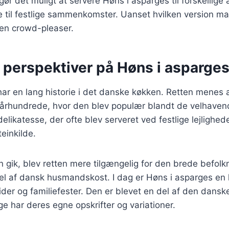
gør det muligt at servere Høns i asparges til forskellige 
til festlige sammenkomster. Uanset hvilken version man
 en crowd-pleaser.
 perspektiver på Høns i asparge
ar en lang historie i det danske køkken. Retten menes 
9. århundrede, hvor den blev populær blandt de velhaven
likatesse, der ofte blev serveret ved festlige lejligheder
einkilde.
en gik, blev retten mere tilgængelig for den brede befolk
l af dansk husmandskost. I dag er Høns i asparges en k
ider og familiefester. Den er blevet en del af den danske
ge har deres egne opskrifter og variationer.