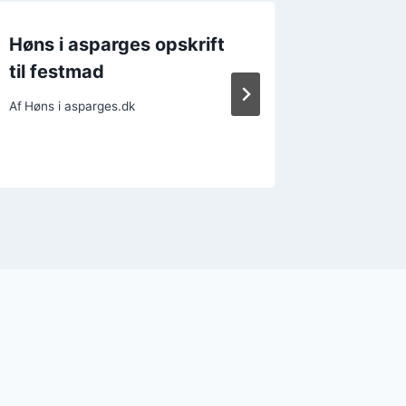
Høns i asparges opskrift
Høns i
til festmad
svampe
Af
Høns i asparges.dk
Af
Høns i a