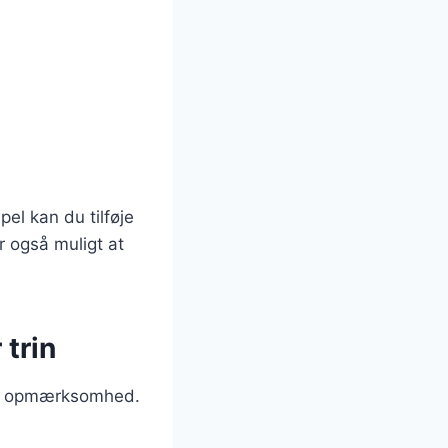
el kan du tilføje
r også muligt at
 trin
d og opmærksomhed.