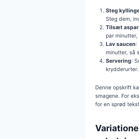
Steg kylling
Steg dem, in
Tilsæt aspa
par minutter,
Lav saucen
:
minutter, så 
Servering
: S
krydderurter.
Denne opskrift ka
smagene. For ekse
for en sprød tekst
Variatione