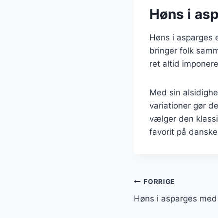
Høns i asp
Høns i asparges e
bringer folk samm
ret altid impone
Med sin alsidighe
variationer gør 
vælger den klassis
favorit på danske
Indlægsnavi
FORRIGE
Høns i asparges med