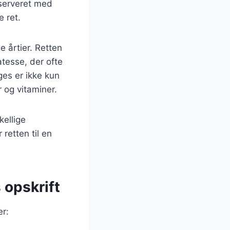
 serveret med
e ret.
 årtier. Retten
tesse, der ofte
ges er ikke kun
 og vitaminer.
kellige
retten til en
 opskrift
er: