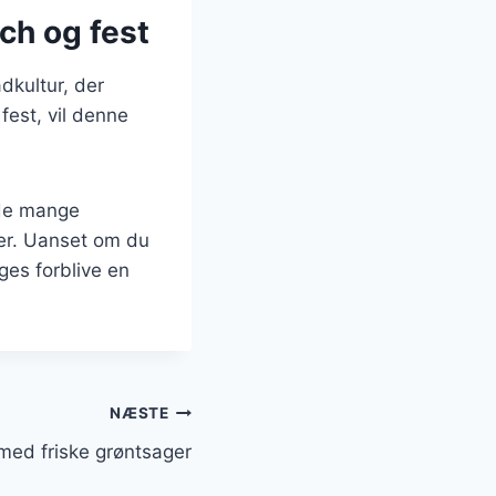
nch og fest
dkultur, der
fest, vil denne
 de mange
er. Uanset om du
rges forblive en
NÆSTE
med friske grøntsager