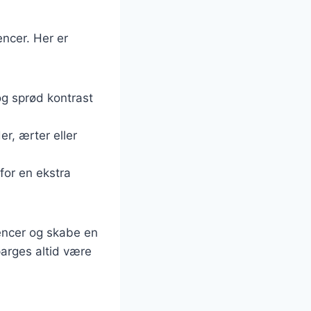
encer. Her er
og sprød kontrast
r, ærter eller
for en ekstra
rencer og skabe en
parges altid være