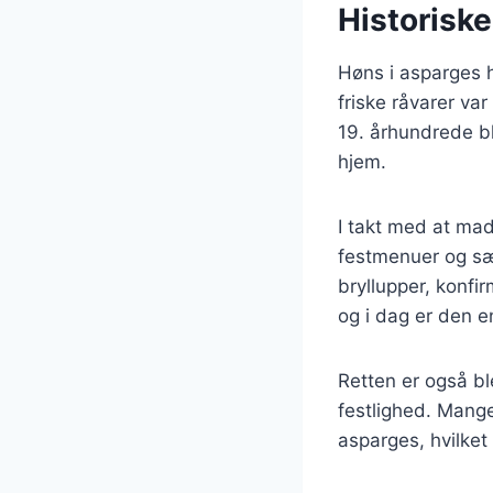
Historiske
Høns i asparges h
friske råvarer va
19. århundrede b
hjem.
I takt med at mad
festmenuer og sær
bryllupper, konfi
og i dag er den 
Retten er også b
festlighed. Mange 
asparges, hvilket 