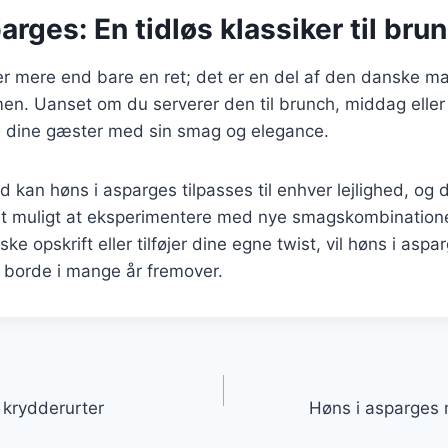
arges: En tidløs klassiker til bru
r mere end bare en ret; det er en del af den danske ma
en. Uanset om du serverer den til brunch, middag eller 
re dine gæster med sin smag og elegance.
d kan høns i asparges tilpasses til enhver lejlighed, og
det muligt at eksperimentere med nye smagskombination
ke opskrift eller tilføjer dine egne twist, vil høns i aspa
 borde i mange år fremover.
gation
 krydderurter
Høns i asparges 