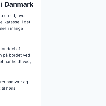
s i Danmark
a en tid, hvor
likatesse. I det
lære i mange
standdel af
en på bordet ved
et har holdt ved,
serer samvær og
til høns i