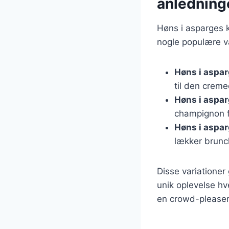
anledning
Høns i asparges k
nogle populære va
Høns i aspa
til den crem
Høns i aspa
champignon fo
Høns i aspa
lækker brunc
Disse variationer
unik oplevelse hv
en crowd-pleaser