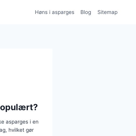
Høns i asparges
Blog
Sitemap
populært?
ke asparges i en
g, hvilket gør