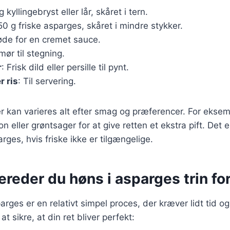
g kyllingebryst eller lår, skåret i tern.
50 g friske asparges, skåret i mindre stykker.
fløde for en cremet sauce.
mør til stegning.
r
: Frisk dild eller persille til pynt.
r ris
: Til servering.
r kan varieres alt efter smag og præferencer. For eksemp
 eller grøntsager for at give retten et ekstra pift. Det e
rges, hvis friske ikke er tilgængelige.
ereder du høns i asparges trin for
parges er en relativt simpel proces, der kræver lidt ti
 at sikre, at din ret bliver perfekt: