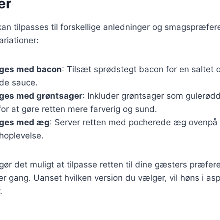
er
an tilpasses til forskellige anledninger og smagspræfer
riationer:
rges med bacon
: Tilsæt sprødstegt bacon for en saltet 
ede sauce.
rges med grøntsager
: Inkluder grøntsager som gulerødde
r at gøre retten mere farverig og sund.
rges med æg
: Server retten med pocherede æg ovenpå 
hoplevelse.
 gør det muligt at tilpasse retten til dine gæsters præfe
er gang. Uanset hvilken version du vælger, vil høns i as
.