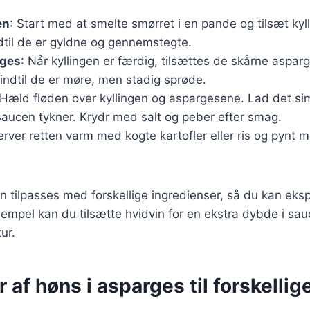
en
: Start med at smelte smørret i en pande og tilsæt kyl
dtil de er gyldne og gennemstegte.
rges
: Når kyllingen er færdig, tilsættes de skårne aspar
 indtil de er møre, men stadig sprøde.
 Hæld fløden over kyllingen og aspargesene. Lad det sim
saucen tykner. Krydr med salt og peber efter smag.
erver retten varm med kogte kartofler eller ris og pynt m
n tilpasses med forskellige ingredienser, så du kan ek
mpel kan du tilsætte hvidvin for en ekstra dybde i sau
ur.
r af høns i asparges til forskellig