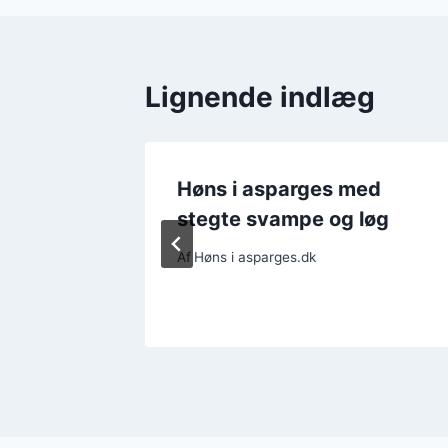
Lignende indlæg
fest:
Høns i asparges med
d
stegte svampe og løg
Af
Høns i asparges.dk