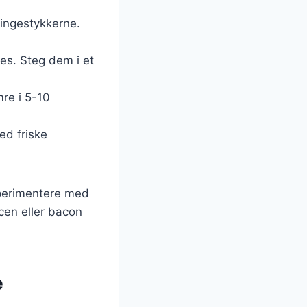
lingestykkerne.
ges. Steg dem i et
re i 5-10
ed friske
sperimentere med
cen eller bacon
e