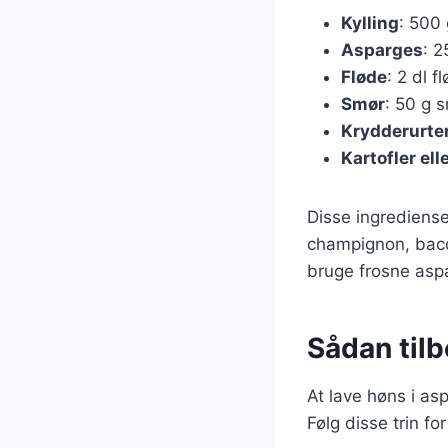
Kylling
: 500 
Asparges
: 2
Fløde
: 2 dl 
Smør
: 50 g s
Krydderurte
Kartofler elle
Disse ingrediense
champignon, bacon
bruge frosne aspa
Sådan tilb
At lave høns i as
Følg disse trin for