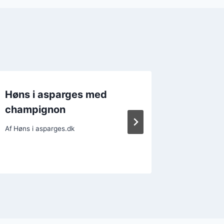
Høns i asparges med
Høns i
champignon
kartofl
Af
Høns i asparges.dk
Af
Høns i a