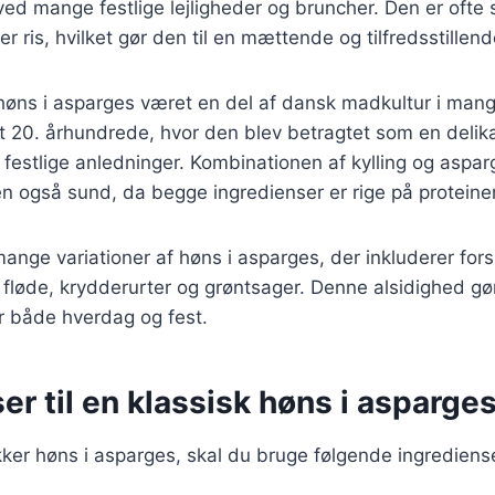
t ved mange festlige lejligheder og bruncher. Den er ofte
ler ris, hvilket gør den til en mættende og tilfredsstillend
 høns i asparges været en del af dansk madkultur i mange
t 20. århundrede, hvor den blev betragtet som en delika
 festlige anledninger. Kombinationen af kylling og aspar
 også sund, da begge ingredienser er rige på proteiner
mange variationer af høns i asparges, der inkluderer fors
fløde, krydderurter og grøntsager. Denne alsidighed gør 
r både hverdag og fest.
er til en klassisk høns i asparges
kker høns i asparges, skal du bruge følgende ingrediens