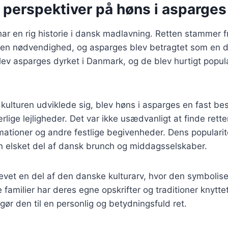
 perspektiver på høns i asparge
ar en rig historie i dansk madlavning. Retten stammer fr
r en nødvendighed, og asparges blev betragtet som en de
lev asparges dyrket i Danmark, og de blev hurtigt popu
kulturen udviklede sig, blev høns i asparges en fast be
lige lejligheder. Det var ikke usædvanligt at finde rett
rmationer og andre festlige begivenheder. Dens popularit
en elsket del af dansk brunch og middagsselskaber.
levet en del af den danske kulturarv, hvor den symboli
familier har deres egne opskrifter og traditioner knyttet 
gør den til en personlig og betydningsfuld ret.