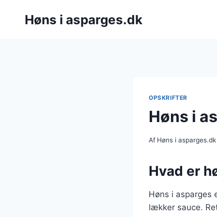
Fortsæt
Høns i asparges.dk
til
indhold
OPSKRIFTER
Høns i as
Af
Høns i asparges.dk
Hvad er hø
Høns i asparges e
lækker sauce. Ret