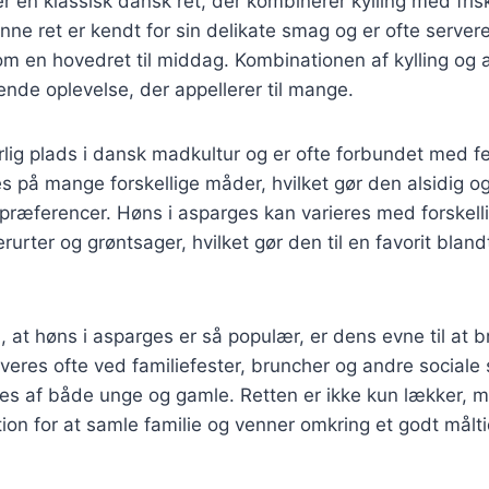
r en klassisk dansk ret, der kombinerer kylling med fris
ne ret er kendt for sin delikate smag og er ofte server
om en hovedret til middag. Kombinationen af kylling og 
nde oplevelse, der appellerer til mange.
lig plads i dansk madkultur og er ofte forbundet med fes
 på mange forskellige måder, hvilket gør den alsidig og t
præferencer. Høns i asparges kan varieres med forskell
rurter og grøntsager, hvilket gør den til en favorit bla
, at høns i asparges er så populær, er dens evne til at b
eres ofte ved familiefester, bruncher og andre social
es af både unge og gamle. Retten er ikke kun lækker, m
ion for at samle familie og venner omkring et godt målti