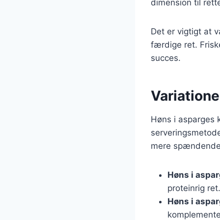
dimension til rett
Det er vigtigt at
færdige ret. Frisk
succes.
Variatione
Høns i asparges k
serveringsmetoder
mere spændende
Høns i aspa
proteinrig ret
Høns i aspa
komplementer