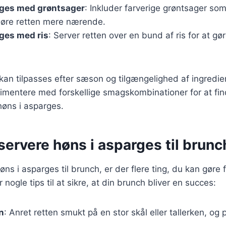
rges med grøntsager
: Inkluder farverige grøntsager som
 gøre retten mere nærende.
ges med ris
: Server retten over en bund af ris for at g
 kan tilpasses efter sæson og tilgængelighed af ingredie
rimentere med forskellige smagskombinationer for at fi
 høns i asparges.
t servere høns i asparges til brunc
ns i asparges til brunch, er der flere ting, du kan gøre 
 nogle tips til at sikre, at din brunch bliver en succes:
n
: Anret retten smukt på en stor skål eller tallerken, og