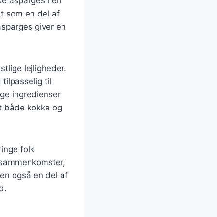
ke asparges i en
et som en del af
asparges giver en
tlige lejligheder.
ilpasselig til
ige ingredienser
ndt både kokke og
ringe folk
e sammenkomster,
en også en del af
d.