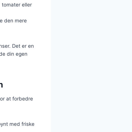
 tomater eller
øre den mere
nser. Det er en
nde din egen
h
for at forbedre
 pynt med friske