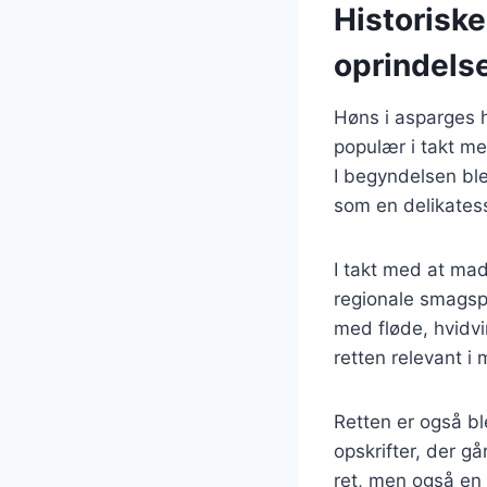
Historisk
oprindels
Høns i asparges h
populær i takt m
I begyndelsen ble
som en delikates
I takt med at mad
regionale smagspr
med fløde, hvidvin
retten relevant 
Retten er også bl
opskrifter, der gå
ret, men også en