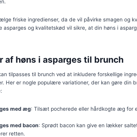
en.
 vælge friske ingredienser, da de vil påvirke smagen og k
e asparges og kvalitetskød vil sikre, at din høns i asparg
r af høns i asparges til brunch
an tilpasses til brunch ved at inkludere forskellige ingr
. Her er nogle populære variationer, der kan gøre din 
:
rges med æg
: Tilsæt pocherede eller hårdkogte æg for 
.
rges med bacon
: Sprødt bacon kan give en lækker salte
er retten.