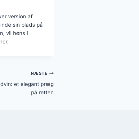
er version af
finde sin plads på
, vil høns i
ner.
NÆSTE
dvin: et elegant præg
på retten