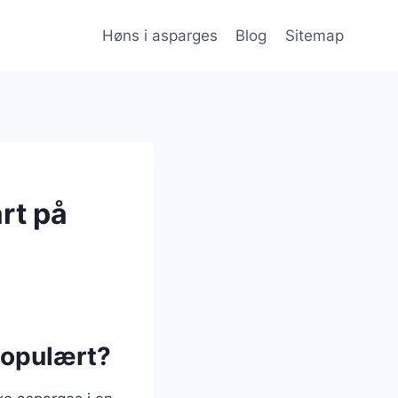
Høns i asparges
Blog
Sitemap
art på
populært?