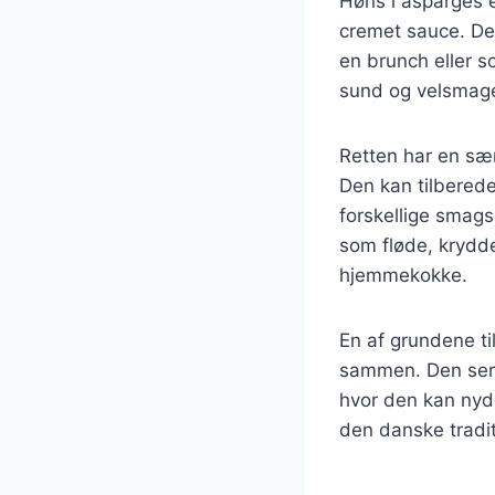
Høns i asparges e
cremet sauce. Den
en brunch eller s
sund og velsmage
Retten har en sær
Den kan tilberedes
forskellige smags
som fløde, krydde
hjemmekokke.
En af grundene til
sammen. Den serv
hvor den kan nyd
den danske tradit