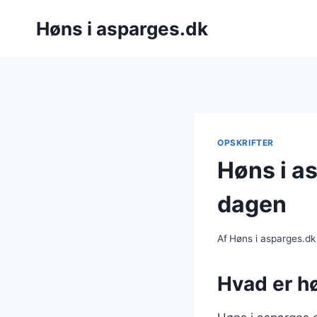
Fortsæt
Høns i asparges.dk
til
indhold
OPSKRIFTER
Høns i as
dagen
Af
Høns i asparges.dk
Hvad er hø