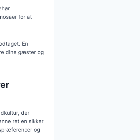
ehør.
imosaer for at
modtaget. En
ere dine gæster og
ver
dkultur, der
enne ret en sikker
agspræferencer og