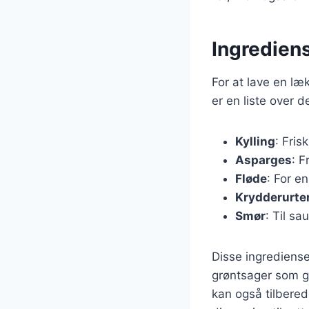
Ingrediens
For at lave en l
er en liste over 
Kylling
: Fris
Asparges
: F
Fløde
: For e
Krydderurte
Smør
: Til sa
Disse ingrediense
grøntsager som g
kan også tilbered