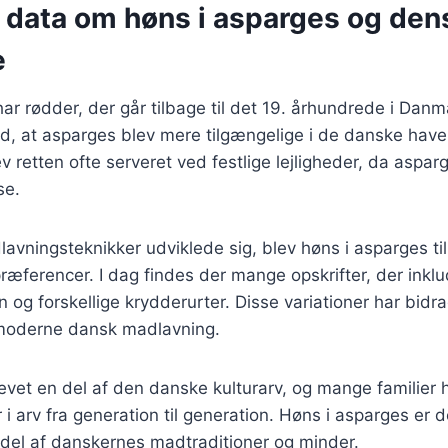
e data om høns i asparges og den
e
ar rødder, der går tilbage til det 19. århundrede i Danm
ed, at asparges blev mere tilgængelige i de danske have
v retten ofte serveret ved festlige lejligheder, da aspar
se.
lavningsteknikker udviklede sig, blev høns i asparges til
æferencer. I dag findes der mange opskrifter, der inklu
 og forskellige krydderurter. Disse variationer har bidrag
i moderne dansk madlavning.
evet en del af den danske kulturarv, og mange familier
r i arv fra generation til generation. Høns i asparges er 
 del af danskernes madtraditioner og minder.