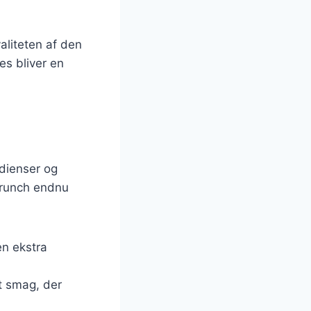
valiteten af den
es bliver en
edienser og
brunch endnu
en ekstra
t smag, der