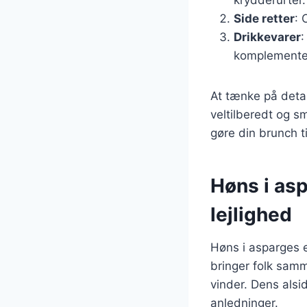
Side retter
: 
Drikkevarer
:
komplementer
At tænke på detal
veltilberedt og s
gøre din brunch t
Høns i asp
lejlighed
Høns i asparges e
bringer folk samm
vinder. Dens alsi
anledninger.