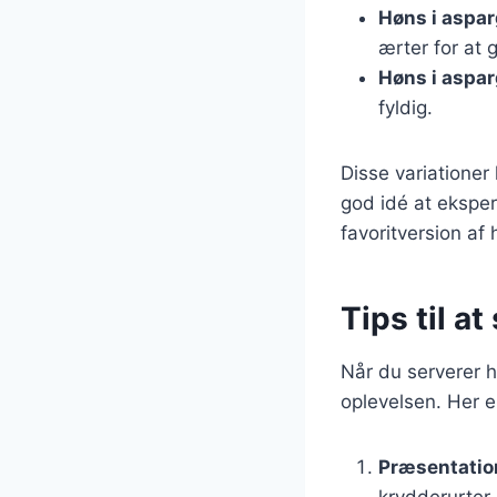
Høns i aspa
ærter for at
Høns i aspar
fyldig.
Disse variationer
god idé at ekspe
favoritversion af
Tips til a
Når du serverer hø
oplevelsen. Her er
Præsentatio
krydderurter.