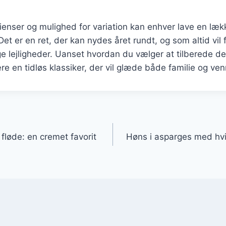
enser og mulighed for variation kan enhver lave en lækk
et er en ret, der kan nydes året rundt, og som altid vil 
ge lejligheder. Uanset hvordan du vælger at tilberede den
re en tidløs klassiker, der vil glæde både familie og ven
gation
fløde: en cremet favorit
Høns i asparges med hvi