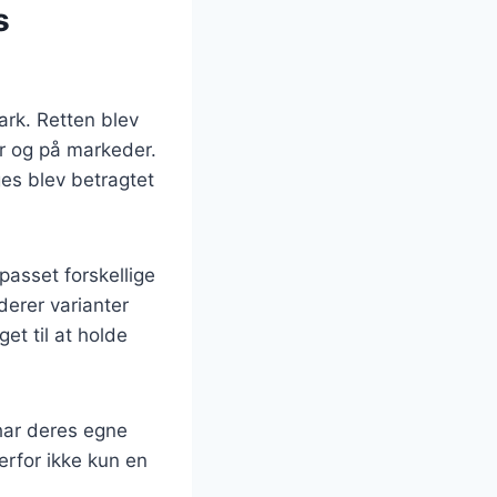
s
ark. Retten blev
r og på markeder.
ges blev betragtet
passet forskellige
derer varianter
et til at holde
 har deres egne
derfor ikke kun en