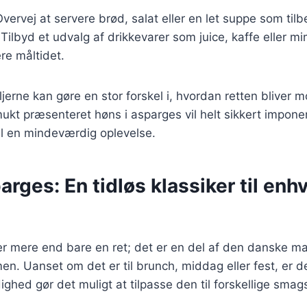
Overvej at servere brød, salat eller en let suppe som tilb
 Tilbyd et udvalg af drikkevarer som juice, kaffe eller m
e måltidet.
jerne kan gøre en stor forskel i, hvordan retten bliver 
mukt præsenteret høns i asparges vil helt sikkert impon
il en mindeværdig oplevelse.
arges: En tidløs klassiker til enh
r mere end bare en ret; det er en del af den danske ma
en. Uanset om det er til brunch, middag eller fest, er d
dighed gør det muligt at tilpasse den til forskellige sm