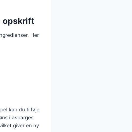
 opskrift
ngredienser. Her
el kan du tilføje
øns i asparges
ilket giver en ny