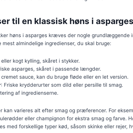
er til en klassisk høns i asparges
ækker høns i asparges kræves der nogle grundlæggende i
de mest almindelige ingredienser, du skal bruge:
k eller kogt kylling, skåret i stykker.
riske asparges, skåret i passende længder.
n cremet sauce, kan du bruge fløde eller en let version.
r
: Friske krydderurter som dild eller persille til smag.
utering af ingredienserne.
r kan varieres alt efter smag og præferencer. For eksemp
ulerødder eller champignon for ekstra smag og farve. H
es med forskellige typer kød, såsom skinke eller rejer, hv