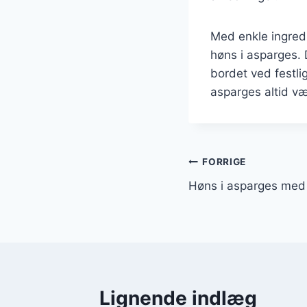
Med enkle ingredi
høns i asparges. D
bordet ved festli
asparges altid væ
Indlægsnavi
FORRIGE
Høns i asparges med 
Lignende indlæg