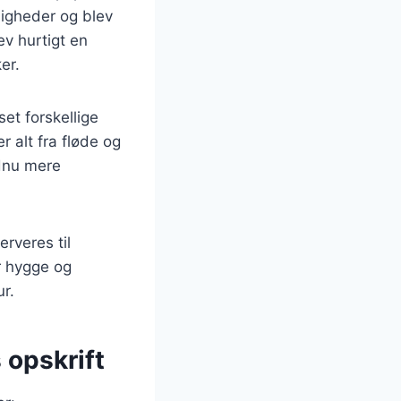
ligheder og blev
ev hurtigt en
er.
et forskellige
r alt fra fløde og
ndnu mere
rveres til
r hygge og
r.
 opskrift