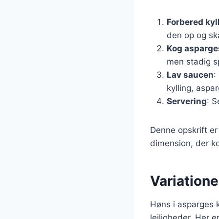
Forbered kyl
den op og skæ
Kog asparg
men stadig s
Lav saucen
:
kylling, aspa
Servering
: S
Denne opskrift er
dimension, der k
Variatione
Høns i asparges ka
lejligheder. Her e