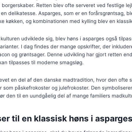
borgerskaber. Retten blev ofte serveret ved festlige lej
 en delikatesse. Asparges, som er en forårsgrøntsag, bl
ske køkken, og kombinationen med kylling blev en klassik
kulturen udviklede sig, blev høns i asparges også tilpass
rianter. I dag findes der mange opskrifter, der inkludere
bacon og grøntsager. Denne udvikling har gjort retten e
kan tilpasses til moderne smagsløg.
evet en del af den danske madtradition, hvor den ofte se
er som påskefrokoster og julefrokoster. Den symbolisere
ør den til en uundgåelig del af mange familiers madkultu
er til en klassisk høns i asparges