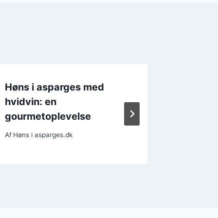
Høns i asparges med
Høns i
hvidvin: en
bacon o
gourmetoplevelse
flødes
Af
Høns i asparges.dk
Af
Høns i a