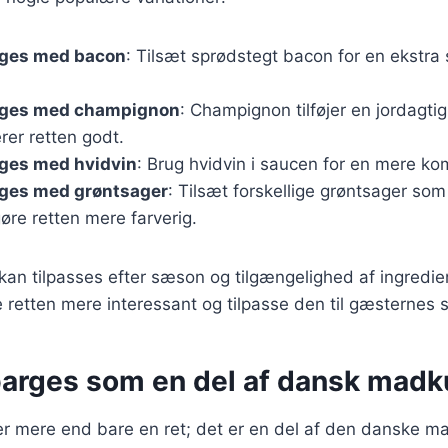
rges med bacon
: Tilsæt sprødstegt bacon for en ekstra
rges med champignon
: Champignon tilføjer en jordagti
er retten godt.
rges med hvidvin
: Brug hvidvin i saucen for en mere k
rges med grøntsager
: Tilsæt forskellige grøntsager som
gøre retten mere farverig.
 kan tilpasses efter sæson og tilgængelighed af ingredie
retten mere interessant og tilpasse den til gæsternes 
parges som en del af dansk madk
r mere end bare en ret; det er en del af den danske ma