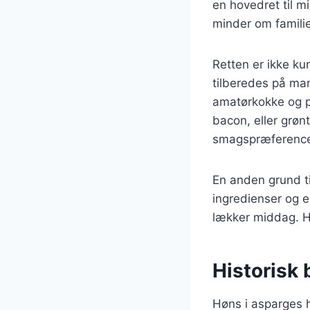
en hovedret til m
minder om familie
Retten er ikke ku
tilberedes på man
amatørkokke og pr
bacon, eller grønt
smagspræference
En anden grund ti
ingredienser og 
lækker middag. Hø
Historisk 
Høns i asparges h