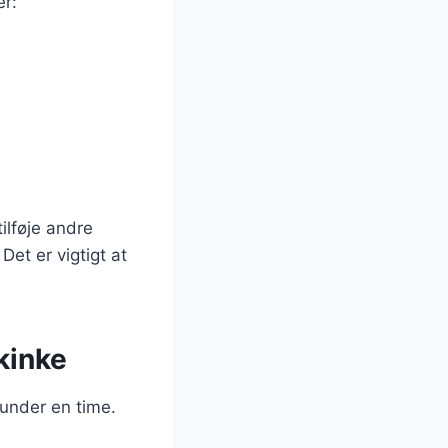
er:
ilføje andre
Det er vigtigt at
kinke
 under en time.