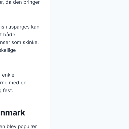
r, da den bringer
ns i asparges kan
dt både
enser som skinke,
skellige
d enkle
erne med en
 fest.
Danmark
den blev populær