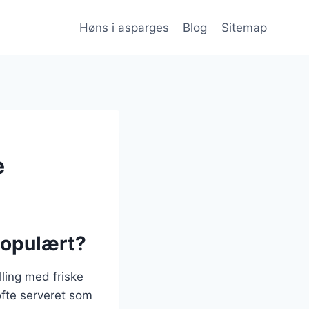
Høns i asparges
Blog
Sitemap
e
populært?
ling med friske
ofte serveret som