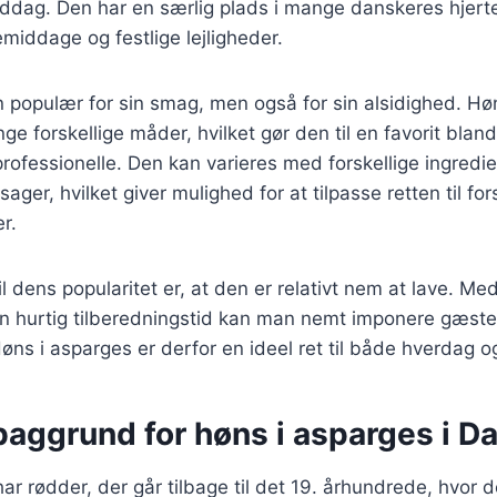
iddag. Den har en særlig plads i mange danskeres hjerte
middage og festlige lejligheder.
n populær for sin smag, men også for sin alsidighed. Hø
ge forskellige måder, hvilket gør den til en favorit blan
ofessionelle. Den kan varieres med forskellige ingredi
sager, hvilket giver mulighed for at tilpasse retten til for
r.
l dens popularitet er, at den er relativt nem at lave. Me
en hurtig tilberedningstid kan man nemt imponere gæst
ns i asparges er derfor en ideel ret til både hverdag og
baggrund for høns i asparges i 
ar rødder, der går tilbage til det 19. århundrede, hvor 