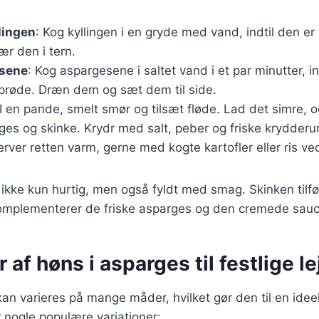
lingen
: Kog kyllingen i en gryde med vand, indtil den 
r den i tern.
esene
: Kog aspargesene i saltet vand i et par minutter, in
prøde. Dræn dem og sæt dem til side.
 I en pande, smelt smør og tilsæt fløde. Lad det simre, o
rges og skinke. Krydr med salt, peber og friske krydderur
erver retten varm, gerne med kogte kartofler eller ris ve
 ikke kun hurtig, men også fyldt med smag. Skinken tilføj
omplementerer de friske asparges og den cremede sauc
r af høns i asparges til festlige l
n varieres på mange måder, hvilket gør den til en ideel r
r nogle populære variationer: