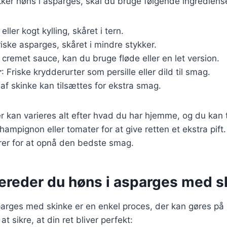
kker høns i asparges, skal du bruge følgende ingrediens
 eller kogt kylling, skåret i tern.
riske asparges, skåret i mindre stykker.
n cremet sauce, kan du bruge fløde eller en let version.
r
: Friske krydderurter som persille eller dild til smag.
 af skinke kan tilsættes for ekstra smag.
r kan varieres alt efter hvad du har hjemme, og du kan t
mpignon eller tomater for at give retten et ekstra pift. 
rer for at opnå den bedste smag.
bereder du høns i asparges med s
parges med skinke er en enkel proces, der kan gøres på
 at sikre, at din ret bliver perfekt: