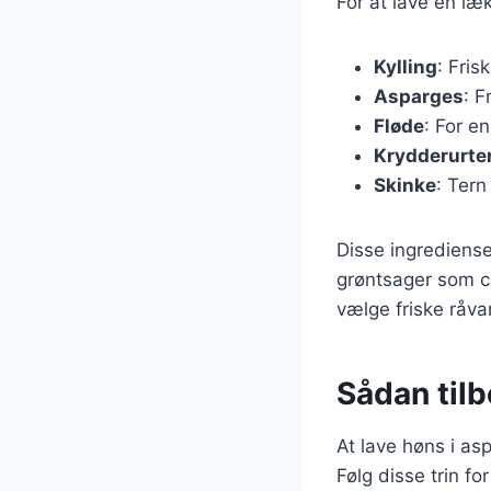
For at lave en læ
Kylling
: Frisk
Asparges
: F
Fløde
: For e
Krydderurte
Skinke
: Tern
Disse ingrediense
grøntsager som cha
vælge friske råva
Sådan til
At lave høns i as
Følg disse trin for