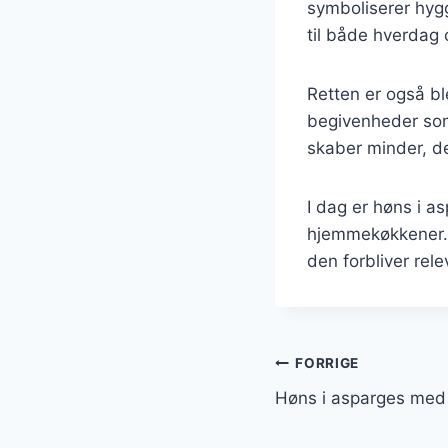
symboliserer hygg
til både hverdag 
Retten er også ble
begivenheder som
skaber minder, de
I dag er høns i a
hjemmekøkkener. D
den forbliver rel
Indlægsnavi
FORRIGE
Høns i asparges med 