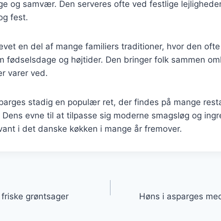
e og samvær. Den serveres ofte ved festlige lejligheder 
og fest.
vet en del af mange familiers traditioner, hvor den ofte 
 fødselsdage og højtider. Den bringer folk sammen om
r varer ved.
sparges stadig en populær ret, der findes på mange rest
ens evne til at tilpasse sig moderne smagsløg og ingre
evant i det danske køkken i mange år fremover.
gation
friske grøntsager
Høns i asparges me