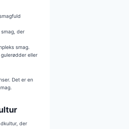
 smagfuld
g smag, der
ompleks smag.
 gulerødder eller
nser. Det er en
smag.
ultur
dkultur, der