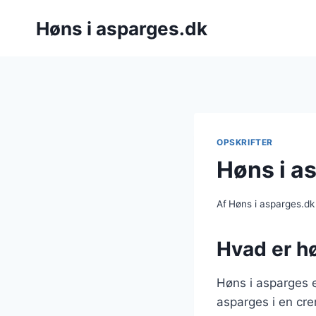
Fortsæt
Høns i asparges.dk
til
indhold
OPSKRIFTER
Høns i a
Af
Høns i asparges.dk
Hvad er hø
Høns i asparges e
asparges i en cre