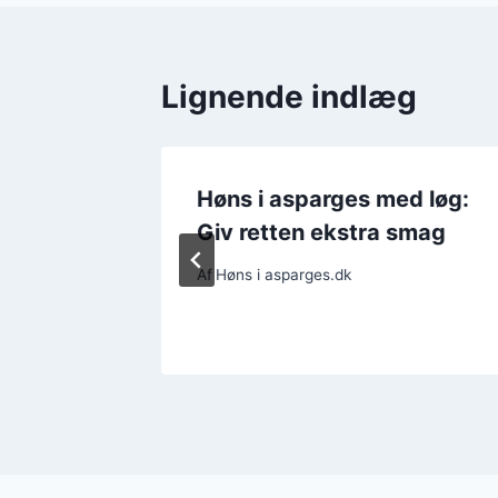
Lignende indlæg
 brunch:
Høns i asparges med løg:
e
Giv retten ekstra smag
Af
Høns i asparges.dk