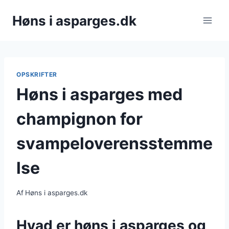
Fortsæt
Høns i asparges.dk
til
indhold
OPSKRIFTER
Høns i asparges med
champignon for
svampeloverensstemme
lse
Af
Høns i asparges.dk
Hvad er høns i asparges og