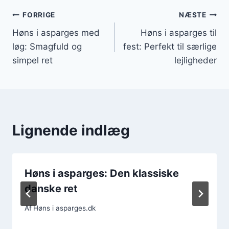
Indlægsnavigation
FORRIGE
NÆSTE
Høns i asparges med
Høns i asparges til
løg: Smagfuld og
fest: Perfekt til særlige
simpel ret
lejligheder
Lignende indlæg
Høns i asparges: Den klassiske
danske ret
Af
Høns i asparges.dk