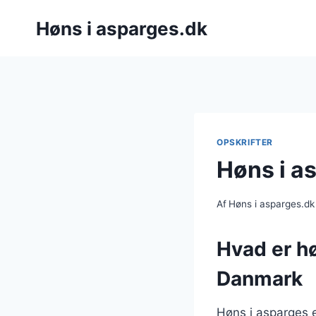
Fortsæt
Høns i asparges.dk
til
indhold
OPSKRIFTER
Høns i a
Af
Høns i asparges.dk
Hvad er hø
Danmark
Høns i asparges e