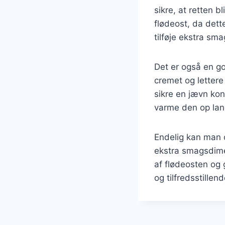
sikre, at retten b
flødeost, da dett
tilføje ekstra sma
Det er også en go
cremet og letter
sikre en jævn kon
varme den op lang
Endelig kan man ov
ekstra smagsdime
af flødeosten og
og tilfredsstille