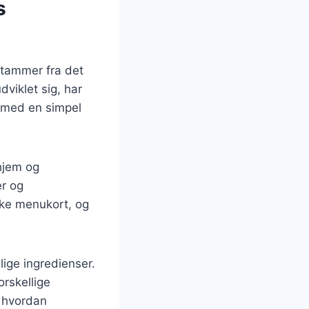
s
stammer fra det
viklet sig, har
t med en simpel
hjem og
er og
ske menukort, og
lige ingredienser.
orskellige
, hvordan