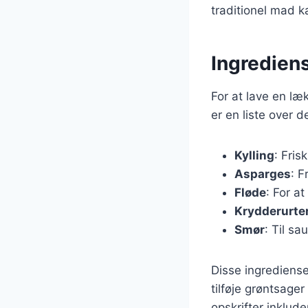
traditionel mad 
Ingrediens
For at lave en l
er en liste over 
Kylling
: Fris
Asparges
: F
Fløde
: For a
Krydderurte
Smør
: Til sa
Disse ingrediense
tilføje grøntsage
opskrifter inklude