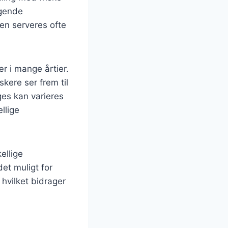
agende
en serveres ofte
r i mange årtier.
kere ser frem til
ges kan varieres
llige
ellige
et muligt for
hvilket bidrager