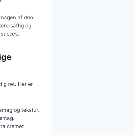
 smagen af den
ære saftig og
n succes.
ige
ig ret. Her er
 smag og tekstur.
 smag.
tra cremet