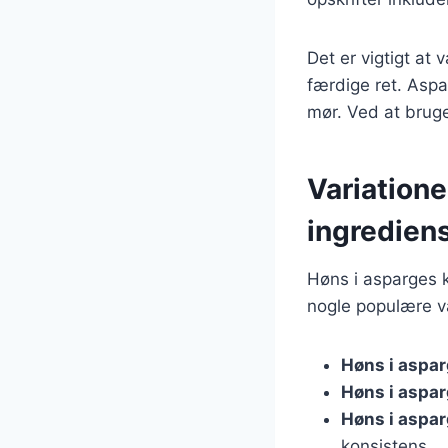
Det er vigtigt at
færdige ret. Aspa
mør. Ved at bruge
Variatione
ingredien
Høns i asparges k
nogle populære va
Høns i aspa
Høns i aspa
Høns i aspa
konsistens.