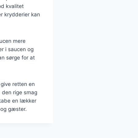
od kvalitet
er krydderier kan
saucen mere
r i saucen og
an sørge for at
 give retten en
e den rige smag
skabe en lækker
e og gæster.