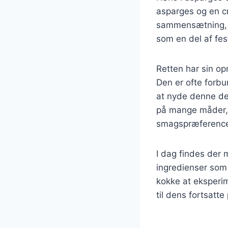
asparges og en c
sammensætning, d
som en del af fes
Retten har sin op
Den er ofte forbu
at nyde denne del
på mange måder, hv
smagspræference
I dag findes der 
ingredienser som 
kokke at eksperim
til dens fortsatte 