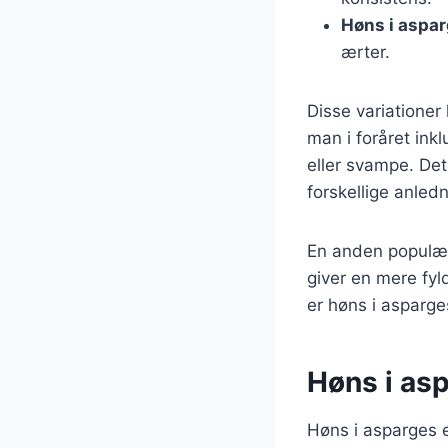
Høns i aspa
ærter.
Disse variationer
man i foråret ink
eller svampe. Det
forskellige anledn
En anden populær 
giver en mere fyl
er høns i asparges
Høns i asp
Høns i asparges e