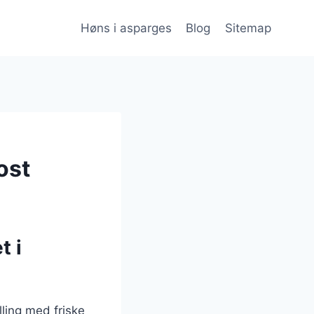
Høns i asparges
Blog
Sitemap
ost
t i
ling med friske