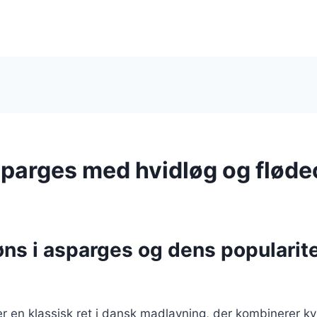
sparges med hvidløg og fløde
ns i asparges og dens popularite
r en klassisk ret i dansk madlavning, der kombinerer kyl