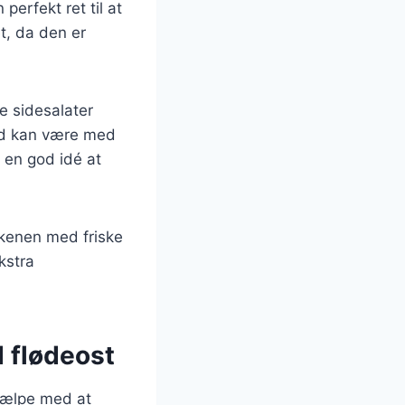
erfekt ret til at
t, da den er
le sidesalater
brød kan være med
å en god idé at
rkenen med friske
kstra
d flødeost
hjælpe med at