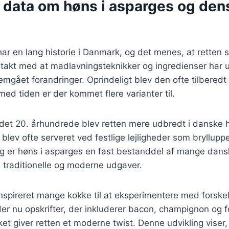
e data om høns i asparges og den
ar en lang historie i Danmark, og det menes, at retten 
 takt med at madlavningsteknikker og ingredienser har ud
mgået forandringer. Oprindeligt blev den ofte tilbered
ed tiden er der kommet flere varianter til.
 det 20. århundrede blev retten mere udbredt i danske 
 blev ofte serveret ved festlige lejligheder som bryllupp
ag er høns i asparges en fast bestanddel af mange dan
 traditionelle og moderne udgaver.
nspireret mange kokke til at eksperimentere med forskel
er nu opskrifter, der inkluderer bacon, champignon og f
lket giver retten et moderne twist. Denne udvikling viser