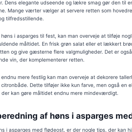
 Dens elegante udseende og lækre smag gør den til en p
e. Mange værter vælger at servere retten som hovedre
tilfredsstillende.
høns i asparges til fest, kan man overveje at tilføje nog
 fuldende måltidet. En frisk grøn salat eller et lækkert 
retten og give gæsterne flere valgmuligheder. Det er ogs
nde vin, der komplementerer retten.
n endnu mere festlig kan man overveje at dekorere talle
r citronbåde. Dette tilføjer ikke kun farve, men også en e
der kan gøre måltidet endnu mere mindeværdigt.
ilberedning af høns i asparges me
s i asparges med flødeost, er der nogle tips, der kan 