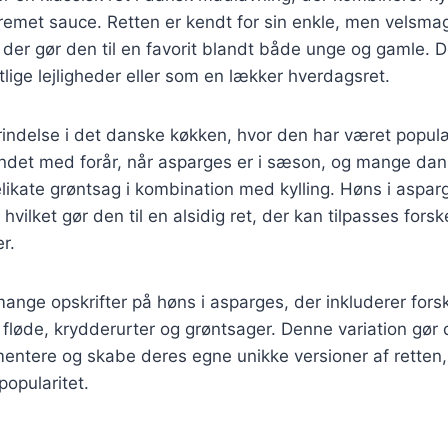
remet sauce. Retten er kendt for sin enkle, men velsm
er gør den til en favorit blandt både unge og gamle. D
tlige lejligheder eller som en lækker hverdagsret.
rindelse i det danske køkken, hvor den har været populæ
ndet med forår, når asparges er i sæson, og mange dans
ikate grøntsag i kombination med kylling. Høns i aspar
ilket gør den til en alsidig ret, der kan tilpasses forske
r.
mange opskrifter på høns i asparges, der inkluderer forsk
fløde, krydderurter og grøntsager. Denne variation gør d
entere og skabe deres egne unikke versioner af retten, 
popularitet.