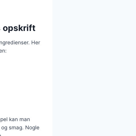
 opskrift
ngredienser. Her
en:
mpel kan man
ve og smag. Nogle
n.