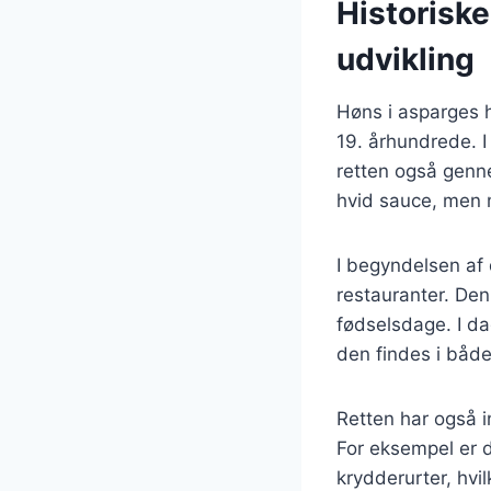
Historisk
udvikling
Høns i asparges h
19. århundrede. I
retten også genne
hvid sauce, men m
I begyndelsen af
restauranter. Den
fødselsdage. I d
den findes i både
Retten har også i
For eksempel er d
krydderurter, hvi