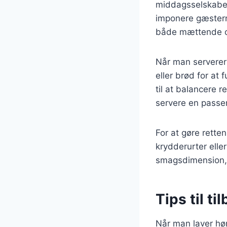
middagsselskaber.
imponere gæstern
både mættende og 
Når man serverer 
eller brød for at
til at balancere 
servere en passe
For at gøre rette
krydderurter elle
smagsdimension, 
Tips til t
Når man laver høn