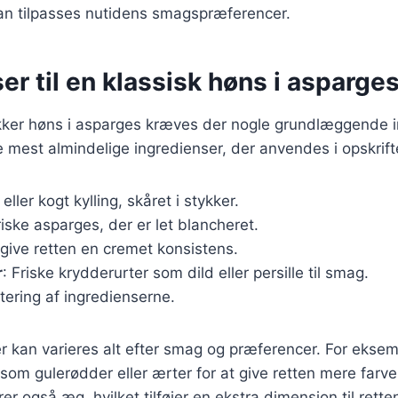
kan tilpasses nutidens smagspræferencer.
er til en klassisk høns i asparges
ækker høns i asparges kræves der nogle grundlæggende i
de mest almindelige ingredienser, der anvendes i opskrift
k eller kogt kylling, skåret i stykker.
riske asparges, der er let blancheret.
t give retten en cremet konsistens.
r
: Friske krydderurter som dild eller persille til smag.
utering af ingredienserne.
r kan varieres alt efter smag og præferencer. For ekse
r som gulerødder eller ærter for at give retten mere far
rer også æg, hvilket tilføjer en ekstra dimension til rette