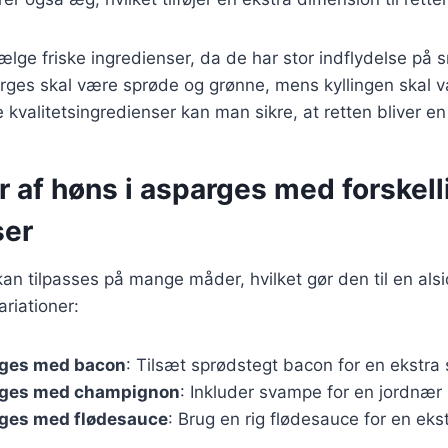
 vælge friske ingredienser, da de har stor indflydelse på
rges skal være sprøde og grønne, mens kyllingen skal v
 kvalitetsingredienser kan man sikre, at retten bliver e
r af høns i asparges med forskell
ser
an tilpasses på mange måder, hvilket gør den til en alsid
riationer:
rges med bacon
: Tilsæt sprødstegt bacon for en ekstra
rges med champignon
: Inkluder svampe for en jordnær
rges med flødesauce
: Brug en rig flødesauce for en eks