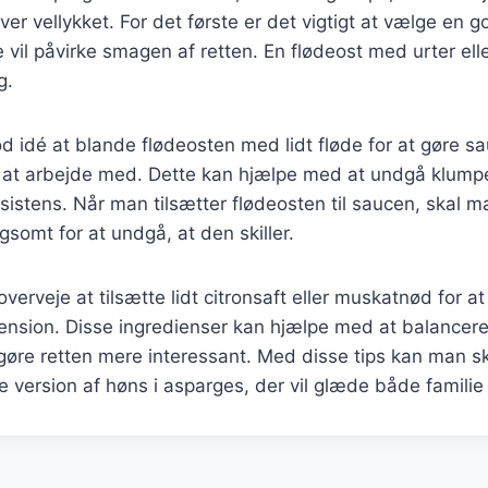
liver vellykket. For det første er det vigtigt at vælge en g
e vil påvirke smagen af retten. En flødeost med urter ell
g.
d idé at blande flødeosten med lidt fløde for at gøre 
e at arbejde med. Dette kan hjælpe med at undgå klumpe
sistens. Når man tilsætter flødeosten til saucen, skal m
somt for at undgå, at den skiller.
erveje at tilsætte lidt citronsaft eller muskatnød for at
nsion. Disse ingredienser kan hjælpe med at balancer
 gøre retten mere interessant. Med disse tips kan man 
nde version af høns i asparges, der vil glæde både famili