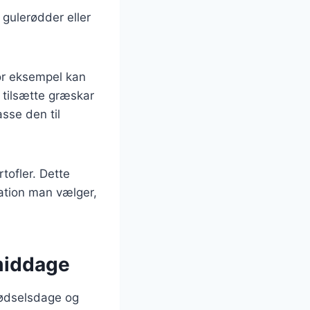
gulerødder eller
For eksempel kan
 tilsætte græskar
sse den til
tofler. Dette
iation man vælger,
 middage
 fødselsdage og