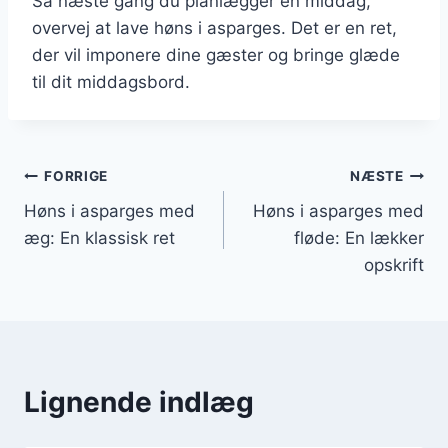
Så næste gang du planlægger en middag,
overvej at lave høns i asparges. Det er en ret,
der vil imponere dine gæster og bringe glæde
til dit middagsbord.
Indlægsnavigation
FORRIGE
NÆSTE
Høns i asparges med
Høns i asparges med
æg: En klassisk ret
fløde: En lækker
opskrift
Lignende indlæg