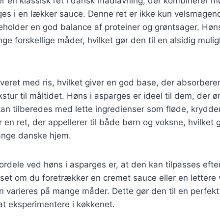
r en klassisk ret i dansk madlavning, der kombinerer mø
ges i en lækker sauce. Denne ret er ikke kun velsmage
eholder en god balance af proteiner og grøntsager. Høn
ge forskellige måder, hvilket gør den til en alsidig muli
rveret med ris, hvilket giver en god base, der absorber
ekstur til måltidet. Høns i asparges er ideel til dem, der
an tilberedes med lette ingredienser som fløde, krydde
 en ret, der appellerer til både børn og voksne, hvilket g
ange danske hjem.
fordele ved høns i asparges er, at den kan tilpasses eft
set om du foretrækker en cremet sauce eller en lettere
en varieres på mange måder. Dette gør den til en perfekt
at eksperimentere i køkkenet.