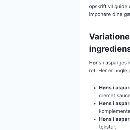
opskrift vil guid
imponere dine gæ
Variatione
ingredien
Høns i asparges k
ret. Her er nogle
Høns i aspa
cremet sauce
Høns i aspa
komplementer
Høns i aspa
tekstur.