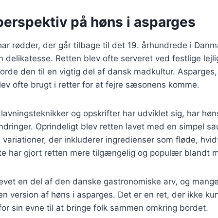
perspektiv på høns i asparges
ar rødder, der går tilbage til det 19. århundrede i Danm
 delikatesse. Retten blev ofte serveret ved festlige lejl
gjorde den til en vigtig del af dansk madkultur. Asparges,
lev ofte brugt i retter for at fejre sæsonens komme.
lavningsteknikker og opskrifter har udviklet sig, har hø
ringer. Oprindeligt blev retten lavet med en simpel sa
variationer, der inkluderer ingredienser som fløde, hvidv
te har gjort retten mere tilgængelig og populær blandt
levet en del af den danske gastronomiske arv, og mange
n version af høns i asparges. Det er en ret, der ikke kun
r sin evne til at bringe folk sammen omkring bordet.