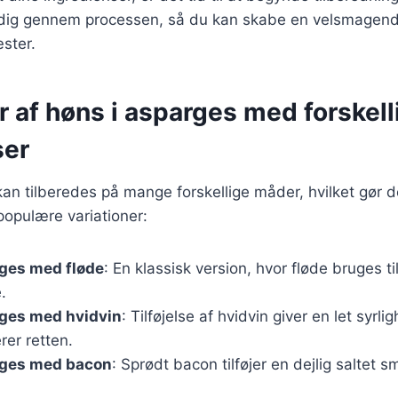
e dig gennem processen, så du kan skabe en velsmagende 
ster.
r af høns i asparges med forskell
ser
an tilberedes på mange forskellige måder, hvilket gør den
 populære variationer:
rges med fløde
: En klassisk version, hvor fløde bruges til
.
rges med hvidvin
: Tilføjelse af hvidvin giver en let syrli
er retten.
rges med bacon
: Sprødt bacon tilføjer en dejlig saltet 