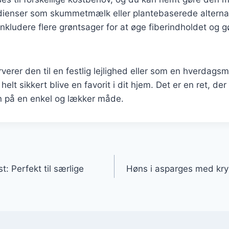
dienser som skummetmælk eller plantebaserede alternativ
kludere flere grøntsager for at øge fiberindholdet og 
erer den til en festlig lejlighed eller som en hverdagsmi
elt sikkert blive en favorit i dit hjem. Det er en ret, de
på en enkel og lækker måde.
gation
t: Perfekt til særlige
Høns i asparges med kry