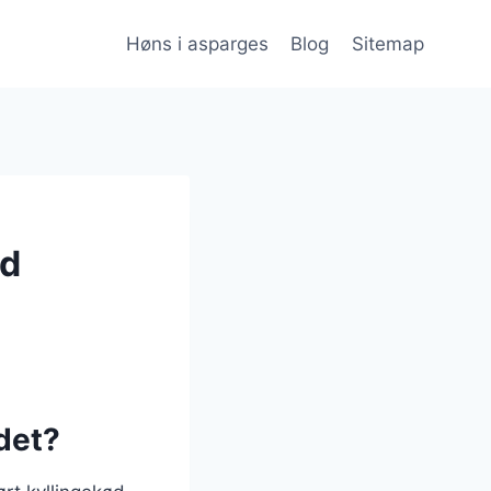
Høns i asparges
Blog
Sitemap
nd
det?