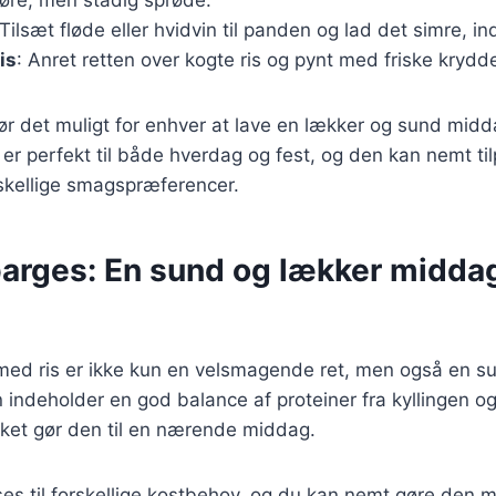
 Tilsæt fløde eller hvidvin til panden og lad det simre, in
is
: Anret retten over kogte ris og pynt med friske krydde
gør det muligt for enhver at lave en lækker og sund midd
er perfekt til både hverdag og fest, og den kan nemt tilp
kellige smagspræferencer.
arges: En sund og lækker middag 
med ris er ikke kun en velsmagende ret, men også en s
n indeholder en god balance af proteiner fra kyllingen og
lket gør den til en nærende middag.
ses til forskellige kostbehov, og du kan nemt gøre den 