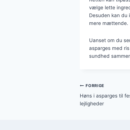
vælge lette ingre
Desuden kan du in
mere mættende.
Uanset om du serv
asparges med ris h
sundhed sammen 
Indlægsnavi
FORRIGE
Høns i asparges til fes
lejligheder