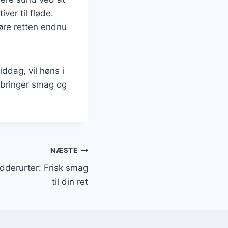
er til fløde.
gøre retten endnu
ddag, vil høns i
r bringer smag og
NÆSTE
dderurter: Frisk smag
til din ret