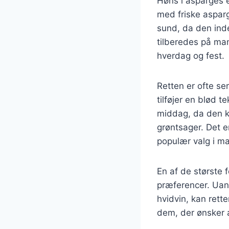
Høns i asparges e
med friske aspar
sund, da den ind
tilberedes på man
hverdag og fest.
Retten er ofte se
tilføjer en blød t
middag, da den k
grøntsager. Det er
populær valg i m
En af de største 
præferencer. Uan
hvidvin, kan rett
dem, der ønsker 