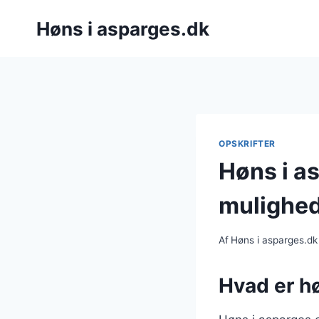
Fortsæt
Høns i asparges.dk
til
indhold
OPSKRIFTER
Høns i as
mulighe
Af
Høns i asparges.dk
Hvad er hø