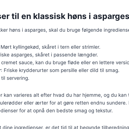
er til en klassisk høns i asparges
kker høns i asparges, skal du bruge følgende ingrediens
 Mørt kyllingekød, skåret i tern eller strimler.
riske asparges, skåret i passende længder.
n cremet sauce, kan du bruge fløde eller en lettere ver
r
: Friske krydderurter som persille eller dild til smag.
 til servering.
r kan varieres alt efter hvad du har hjemme, og du kan t
lerødder eller ærter for at gøre retten endnu sundere. D
edienser for at opnå den bedste smag og tekstur.
 dine ingredienser, er det tid til at begynde tilberednin