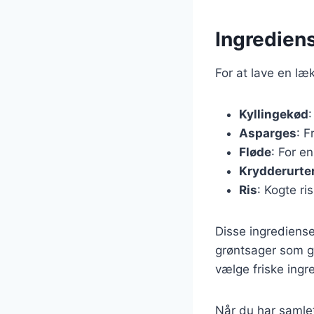
Ingrediens
For at lave en læ
Kyllingekød
:
Asparges
: F
Fløde
: For e
Krydderurte
Ris
: Kogte ris
Disse ingrediense
grøntsager som gu
vælge friske ingr
Når du har samlet