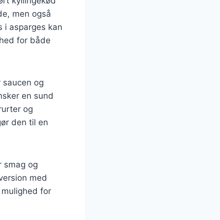
rt kyllingekød
nde, men også
s i asparges kan
ghed for både
er saucen og
 ønsker en sund
rurter og
ør den til en
er smag og
 version med
 mulighed for