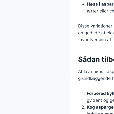
Høns i aspa
ærter eller c
Disse variationer
en god idé at ek
favoritversion af 
Sådan tilb
At lave høns i as
grundlæggende trin
Forbered kyl
gyldent og g
Kog asparge
indtil de er 