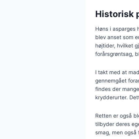
Historisk 
Høns i asparges h
blev anset som en
højtider, hvilket 
forårsgrøntsag, b
I takt med at mad
gennemgået forand
findes der mange 
krydderurter. Det
Retten er også b
tilbyder deres ege
smag, men også fo