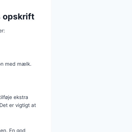
 opskrift
er:
sion med mælk.
ilføje ekstra
et er vigtigt at
gen. En god