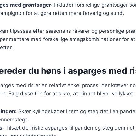
rges med grøntsager
: Inkluder forskellige grøntsager s
hampignon for at gøre retten mere farverig og sund.
 kan tilpasses efter sæsonens råvarer og personlige præ
sperimentere med forskellige smagskombinationer for at
retten.
ereder du høns i asparges med ri
parges med ris er en relativt enkel proces, der kræver no
. Følg disse trin for at sikre, at din ret bliver vellykket:
lingen
: Skær kyllingekødet i tern og steg det i en pande,
ennemstegt.
s
: Tilsæt de friske asparges til panden og steg dem i et 
møre, men stadig sprøde.