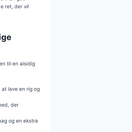
ret, der vil
ige
 til en alsidig
 at lave en rig og
ghed, der
smag og en ekstra