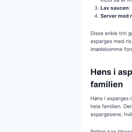
Lav saucen
:
Server med r
Disse enkle trin 
asparges med ris 
imødekomme fors
Høns i asp
familien
Høns i asparges 
hele familien. De
aspargesene, hvi
Retten kan tilpas