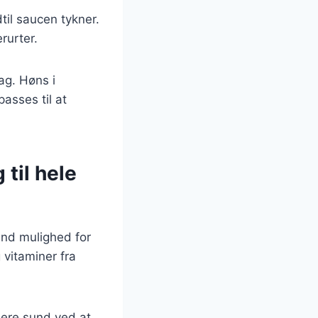
dtil saucen tykner.
rurter.
ag. Høns i
asses til at
til hele
und mulighed for
 vitaminer fra
mere sund ved at