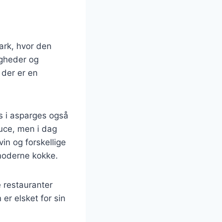
ark, hvor den
igheder og
 der er en
ns i asparges også
uce, men i dag
in og forskellige
 moderne kokke.
 restauranter
 er elsket for sin