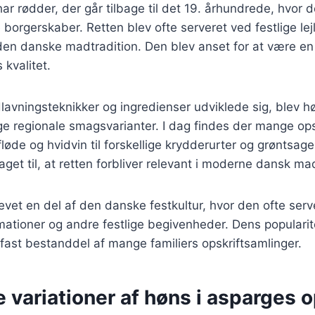
ar rødder, der går tilbage til det 19. århundrede, hvor 
borgerskaber. Retten blev ofte serveret ved festlige lej
 den danske madtradition. Den blev anset for at være en
 kvalitet.
lavningsteknikker og ingredienser udviklede sig, blev h
lige regionale smagsvarianter. I dag findes der mange ops
 fløde og hvidvin til forskellige krydderurter og grøntsag
aget til, at retten forbliver relevant i moderne dansk ma
evet en del af den danske festkultur, hvor den ofte ser
rmationer og andre festlige begivenheder. Dens popularite
 fast bestanddel af mange familiers opskriftsamlinger.
e variationer af høns i asparges o