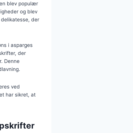
den blev populær
ligheder og blev
 delikatesse, der
øns i asparges
krifter, der
er. Denne
dlavning.
veres ved
t har sikret, at
pskrifter