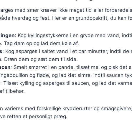
parges med smør kræver ikke meget tid eller forberedelse
il både hverdag og fest. Her er en grundopskrift, du kan f
lingen
: Kog kyllingestykkerne i en gryde med vand, indti
 Tag dem op og lad dem køle af.
s
: Kog asparges i saltet vand i et par minutter, indtil d
e. Dræn dem og sæt dem til side.
ucen
: Smelt smørret i en pande, tilsæt mel og pisk det
ingebouillon og fløde, og lad det simre, indtil saucen tyk
n
: Tilsæt kylling og asparges til saucen, og lad det var
f tilbehør.
n varieres med forskellige krydderurter og smagsgivere
give retten et personligt præg.