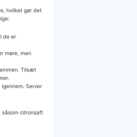
, hvilket gør det
ølge:
l de er
e er møre, men
 sammen. Tilsæt
ner.
me igennem. Server
, såsom citronsaft