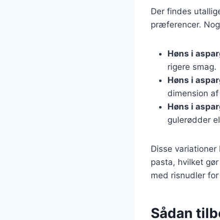
Der findes utalli
præferencer. Nogl
Høns i aspa
rigere smag.
Høns i aspa
dimension af
Høns i aspa
gulerødder el
Disse variationer
pasta, hvilket gø
med risnudler for 
Sådan til