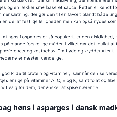
r en klassisk ret i dansk madlavning, der kombinerer mø
ges og en lækker smørbaseret sauce. Retten er kendt fo
ensætning, der gør den til en favorit blandt både un
 en del af festlige lejligheder, men kan også nydes so
, at høns i asparges er så populært, er den alsidighed, r
s på mange forskellige måder, hvilket gør det muligt at t
præferencer og kostbehov. Fra fløde og krydderurter ti
ghederne er næsten uendelige.
 god kilde til protein og vitaminer, især når den servere
es er rige på vitaminer A, C, E og K, samt folat og fiber,
sundt valg for dem, der ønsker at spise nærende.
bag høns i asparges i dansk mad