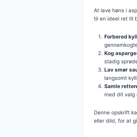
At lave høns i as
til en ideel ret t
Forbered kyl
gennemkogte.
Kog asparge
stadig sprød
Lav smør sa
langsomt kyll
Samle rette
med dit valg a
Denne opskrift ka
eller dild, for at 