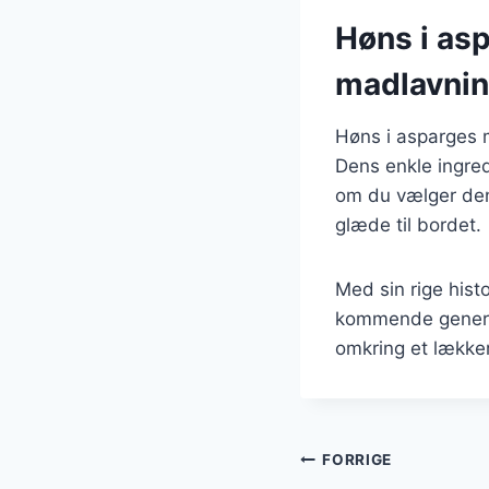
Høns i asp
madlavni
Høns i asparges m
Dens enkle ingred
om du vælger den k
glæde til bordet.
Med sin rige histo
kommende generat
omkring et lækker
Indlægsnavi
FORRIGE