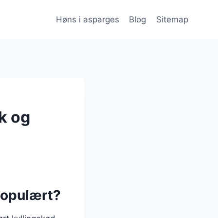
Høns i asparges
Blog
Sitemap
k og
populært?