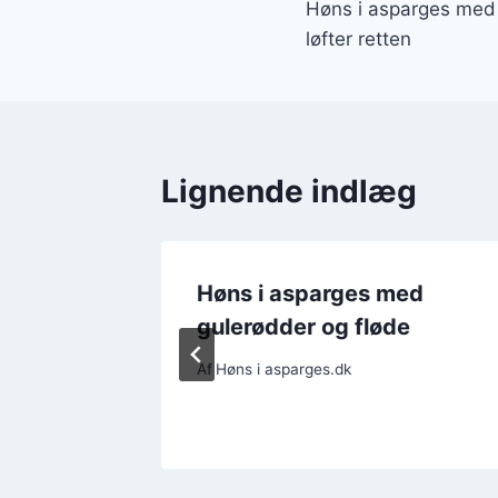
Høns i asparges med
løfter retten
Lignende indlæg
ed
Høns i asparges med
 din
gulerødder og fløde
Af
Høns i asparges.dk