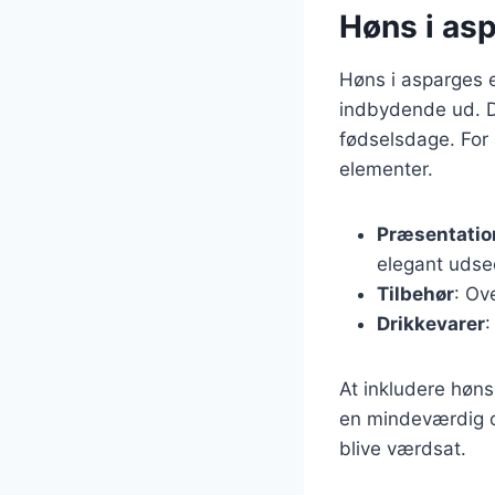
Høns i asp
Høns i asparges e
indbydende ud. D
fødselsdage. For a
elementer.
Præsentatio
elegant udse
Tilbehør
: Ov
Drikkevarer
:
At inkludere høns
en mindeværdig opl
blive værdsat.