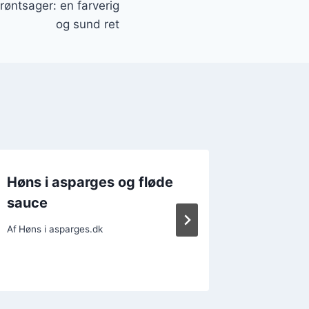
øntsager: en farverig
og sund ret
Høns i asparges og fløde
Høns i
sauce
kartofl
kombin
Af
Høns i asparges.dk
Af
Høns i a