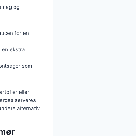
r smag og
saucen for en
n en ekstra
røntsager som
rtofler eller
parges serveres
undere alternativ.
smør