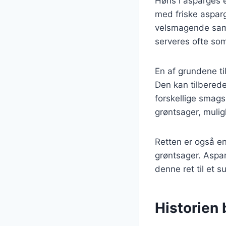
Høns i asparges e
med friske aspar
velsmagende samm
serveres ofte som
En af grundene til
Den kan tilberede
forskellige smags
grøntsager, muli
Retten er også en
grøntsager. Asparg
denne ret til et 
Historien 