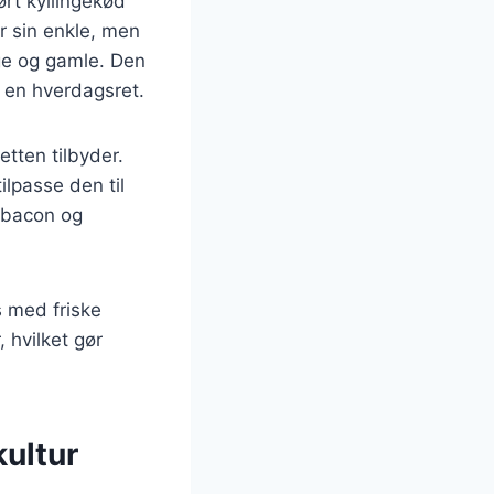
rt kyllingekød
r sin enkle, men
ge og gamle. Den
m en hverdagsret.
etten tilbyder.
ilpasse den til
l bacon og
s med friske
 hvilket gør
kultur