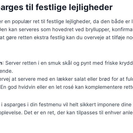
arges til festlige lejligheder
r en populær ret til festlige lejligheder, da den både er
en kan serveres som hovedret ved bryllupper, konfirmat
t gøre retten ekstra festlig kan du overveje at tilføje no
n
: Server retten i en smuk skål og pynt med friske krydd
ende.
ervej at servere med en lækker salat eller brød for at fu
 En god hvidvin eller en let rosé kan komplementere rett
 i asparges i din festmenu vil helt sikkert imponere din
evelse. Det er en ret, der kan tilpasses til enhver anled