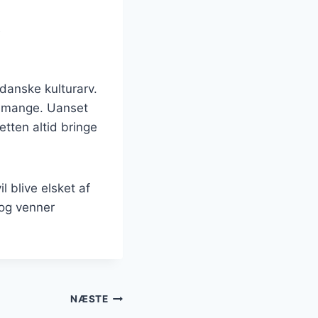
danske kulturarv.
dt mange. Uanset
etten altid bringe
l blive elsket af
 og venner
NÆSTE