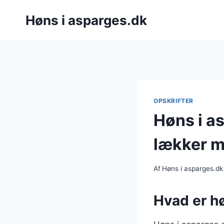
Fortsæt
Høns i asparges.dk
til
indhold
OPSKRIFTER
Høns i a
lækker m
Af
Høns i asparges.dk
Hvad er hø