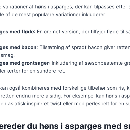
ge variationer af høns i asparges, der kan tilpasses efte
e af de mest populære variationer inkluderer:
rges med fløde
: En cremet version, der tilføjer fløde til 
rges med bacon
: Tilsætning af sprødt bacon giver rette
 smag.
rges med grøntsager
: Inkludering af sæsonbestemte g
ler ærter for en sundere ret.
 kan også kombineres med forskellige tilbehør som ris, ka
r retten endnu mere alsidig. For eksempel kan høns i as
en asiatisk inspireret twist eller med perlespelt for en s
bereder du høns i asparges med 