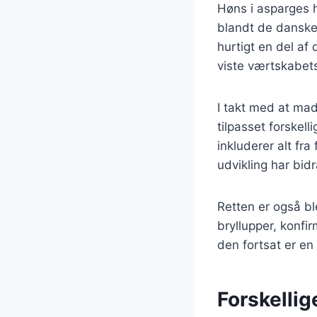
Høns i asparges h
blandt de danske 
hurtigt en del af
viste værtskabets
I takt med at mad
tilpasset forskel
inkluderer alt fra
udvikling har bidr
Retten er også bl
bryllupper, konfi
den fortsat er en
Forskellig