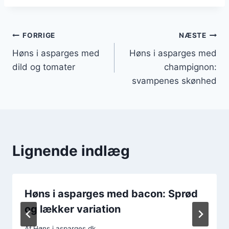
Indlægsnavigation
FORRIGE
NÆSTE
Høns i asparges med
Høns i asparges med
dild og tomater
champignon:
svampenes skønhed
Lignende indlæg
Høns i asparges med bacon: Sprød
og lækker variation
Af
Høns i asparges.dk