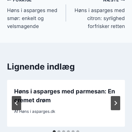
Indlægsnavigation
FORRIGE
NÆSTE
Høns i asparges med
Høns i asparges med
smør: enkelt og
citron: syrlighed
velsmagende
forfrisker retten
Lignende indlæg
Høns i asparges med parmesan: En
cremet drøm
Af
Høns i asparges.dk