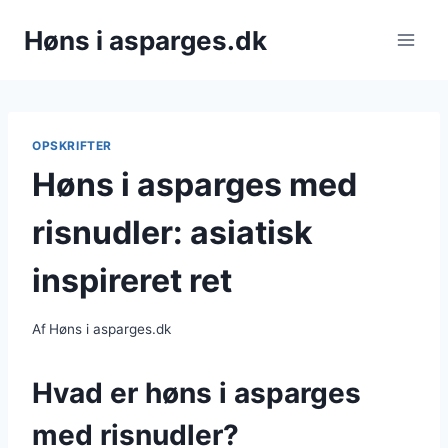
Fortsæt
Høns i asparges.dk
til
indhold
OPSKRIFTER
Høns i asparges med
risnudler: asiatisk
inspireret ret
Af
Høns i asparges.dk
Hvad er høns i asparges
med risnudler?